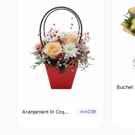
Buchet 
Trandafi
Hortensi
Crizan
Aranjament în Coș
239
RON
Roșu cu Trandafiri și
Crizanteme Albe