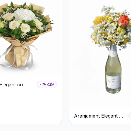
Elegant cu
339
RON
ri Albi,
e și
teme Crem
Aranjament Elegant cu
Prosecco și Flori
Galbene.