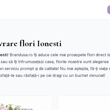
vrare flori Ionesti
nesti
! Brandusa.ro îți aduce cele mai proaspete flori direct l
 sau să îți înfrumusețezi casa, florile noastre sunt alegerea
n serviciu prompt și de calitate! Nu mai aștepta, fă-ți viaț
sfață-te sau răsfață-i pe cei dragi cu un buchet minunat!
i