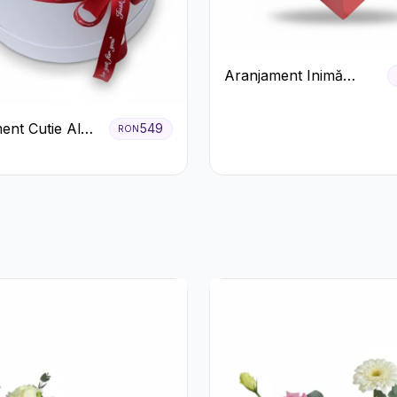
Aranjament Inimă
Roșie cu Trandafiri și
Ferrero Rocher
ent Cutie Albă
549
RON
Premium
afiri Roșii și
o