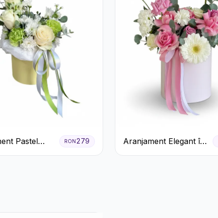
ent Pastel
Aranjament Elegant în
279
RON
n Cutie Galben
Cutie Roz cu Trandafiri
și Gerbera