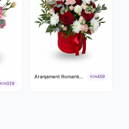
Aranjament Romantic
459
RON
în Cutie Roșie cu
329
RON
Trandafiri și
Crizanteme