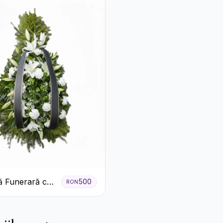
 Funerară cu
500
RON
 Garoafe Albe