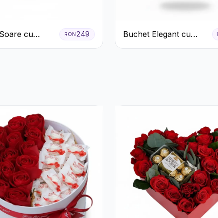
Soare cu
Buchet Elegant cu
249
RON
eme Galbene și
Garoafe Albe și
ri Albi
Eucalipt