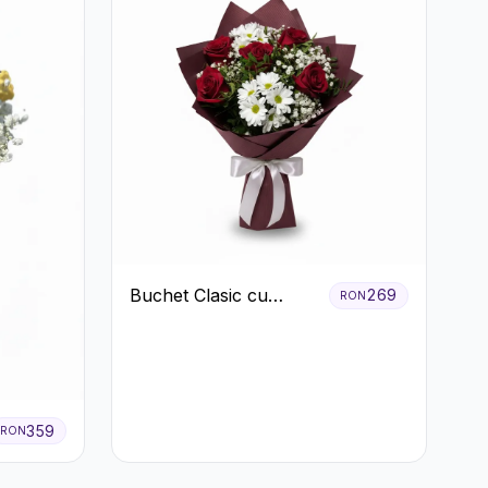
Buchet Clasic cu
269
RON
Trandafiri Roșii și
Crizanteme Albe
359
RON