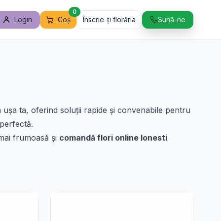
0
Login
Coș
Înscrie-ți florăria
Sună-ne
a ușa ta, oferind soluții rapide și convenabile pentru
 perfectă.
a mai frumoasă și
comandă flori online Ionesti