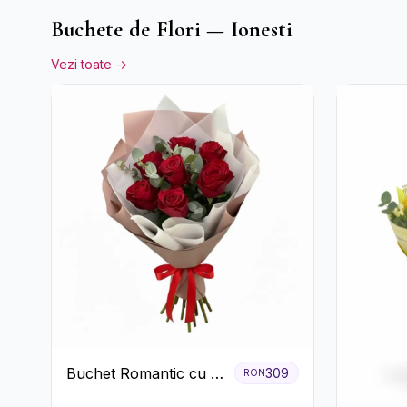
Buchete de Flori — Ionesti
Vezi toate →
Buchet Romantic cu 9
309
RON
Trandafiri Roșii