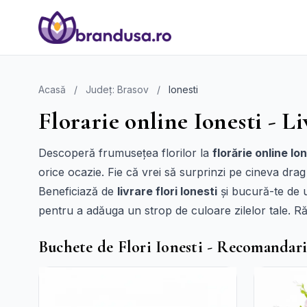
Acasă
/
Județ: Brasov
/
Ionesti
Florarie online Ionesti - Li
Descoperă frumusețea florilor la
florărie online Io
orice ocazie. Fie că vrei să surprinzi pe cineva drag
Beneficiază de
livrare flori Ionesti
și bucură-te de u
pentru a adăuga un strop de culoare zilelor tale. Ră
Buchete de Flori Ionesti - Recomandar