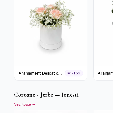
Aranjament Delicat cu
Aranjam
159
RON
3 Trandafiri Roz în
Verde î
Cutie Albă
Pal
Coroane - Jerbe — Ionesti
Vezi toate →