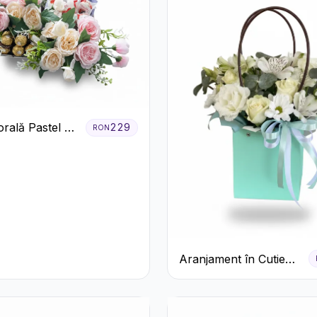
orală Pastel cu
229
RON
și Raffaello
Aranjament în Cutie
Verde Mentă cu
Trandafiri și
Alstroemeria