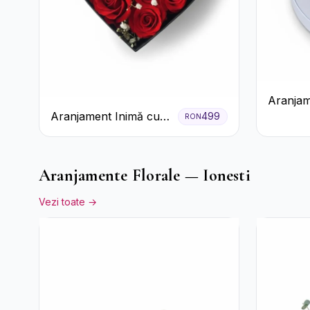
Aranjam
Aranjament Inimă cu
499
cu Trand
RON
Trandafiri Roșii și
Raffaell
Floarea Miresei
Aranjamente Florale — Ionesti
Vezi toate →