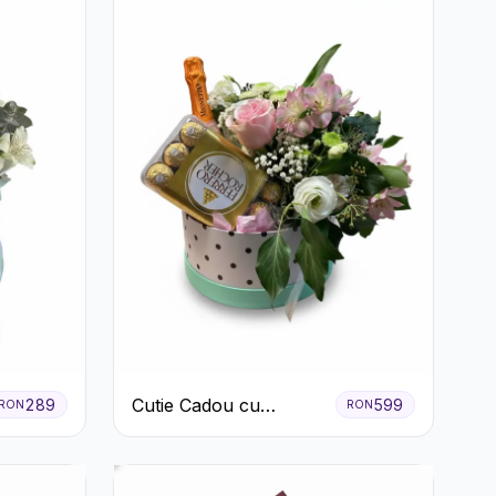
Cutie Cadou cu
289
599
RON
RON
Prosecco Mionetto
Ferrero Rocher și Flori
Pastelate