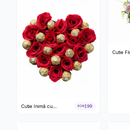
Cutie Fl
Ferrero 
Cutie Inimă cu
199
RON
Trandafiri Roșii și
Ferrero Rocher