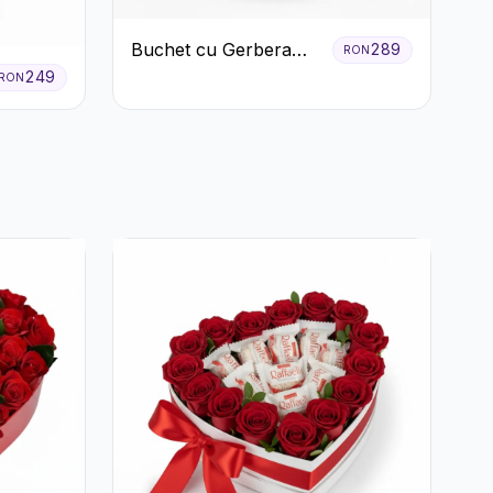
Buchet cu Gerbera
289
RON
Roz și Crizanteme
249
RON
Verzi