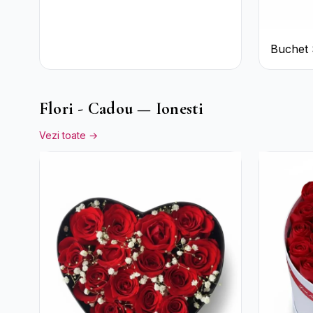
Buchet 
Crizant
Trandafi
Flori - Cadou — Ionesti
Vezi toate →