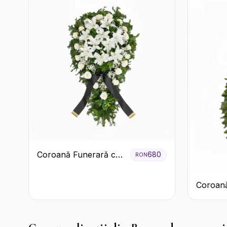
Coroană Funerară cu
680
RON
Trandafiri și Crini
Coroană
Crini și