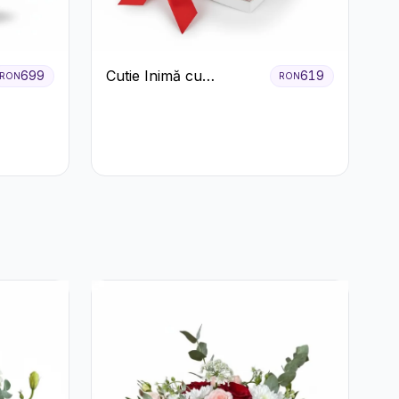
Cutie Inimă cu
699
619
RON
RON
Trandafiri Roșii și
Bomboane Raffaello