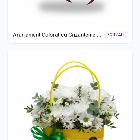
Aranjament Colorat cu Crizanteme în
249
RON
Cutie Rustică