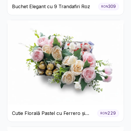
Buchet Elegant cu 9 Trandafiri Roz
309
RON
Cutie Florală Pastel cu Ferrero și
229
RON
Raffaello