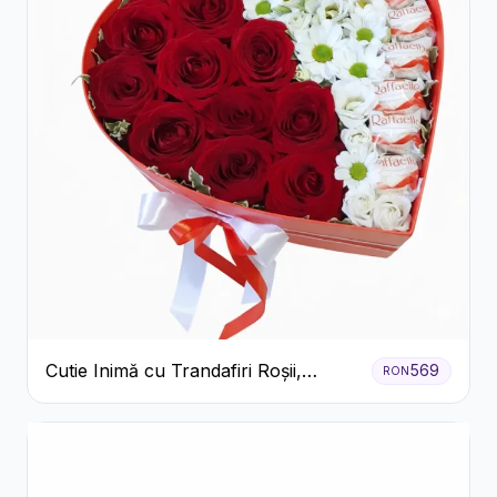
Cutie Inimă cu Trandafiri Roșii,
569
RON
Crizanteme Albe și Bomboane
Raffaello