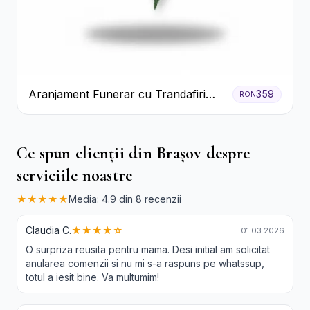
Aranjament Funerar cu Trandafiri
359
RON
Albi Crizanteme Galbene și Crini
Ce spun clienții din Brașov despre
serviciile noastre
★★★★★
Media: 4.9 din 8 recenzii
Claudia C.
★★★★☆
01.03.2026
O surpriza reusita pentru mama. Desi initial am solicitat
anularea comenzii si nu mi s-a raspuns pe whatssup,
totul a iesit bine. Va multumim!