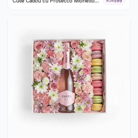
Cutie Cadou cu Prosecco Mionetto
599
RON
Ferrero Rocher și Flori Pastelate