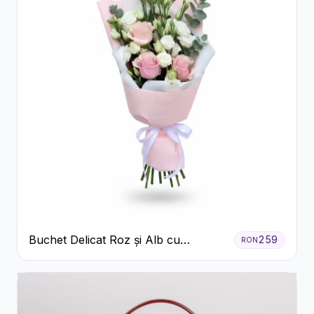
Buchet Delicat Roz și Alb cu
259
RON
Trandafiri și Lisianthus