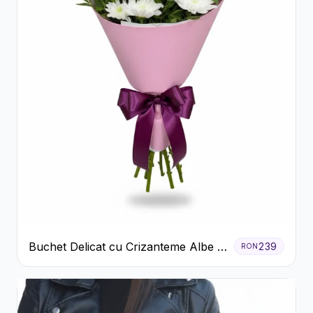
Buchet Delicat cu Crizanteme Albe și
239
RON
Mov