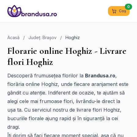
0
Coș
Acasă
/
Județ: Brașov
/
Hoghiz
Florarie online Hoghiz - Livrare
flori Hoghiz
Descoperă frumusețea florilor la
Brandusa.ro
,
florăria online Hoghiz, unde fiecare aranjament este
gândit cu atenție. Indiferent de ocazie, te ajutăm să
alegi cele mai frumoase flori, livrându-le direct la
ușa ta. Cu serviciul nostru de livrare flori Hoghiz,
bucuriile florale ajung rapid și în siguranță la cei
dragi.
Îți dorim să faci fiecare moment special, așa că nu