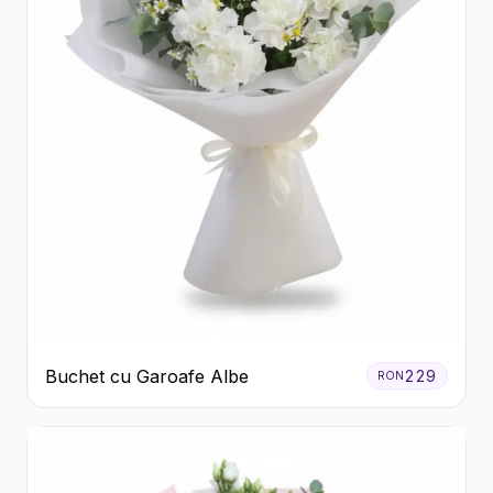
Buchet cu Garoafe Albe
229
RON