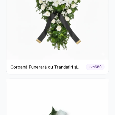
Coroană Funerară cu Trandafiri și
680
RON
Crini