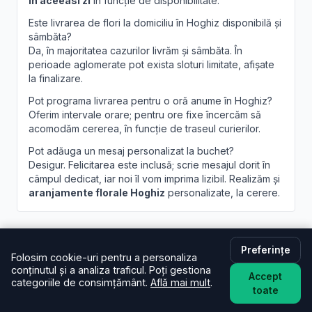
in aceeasi zi
în funcție de disponibilitate.
Este livrarea de flori la domiciliu în Hoghiz disponibilă și
sâmbăta?
Da, în majoritatea cazurilor livrăm și sâmbăta. În
perioade aglomerate pot exista sloturi limitate, afișate
la finalizare.
Pot programa livrarea pentru o oră anume în Hoghiz?
Oferim intervale orare; pentru ore fixe încercăm să
acomodăm cererea, în funcție de traseul curierilor.
Pot adăuga un mesaj personalizat la buchet?
Desigur. Felicitarea este inclusă; scrie mesajul dorit în
câmpul dedicat, iar noi îl vom imprima lizibil. Realizăm și
aranjamente florale Hoghiz
personalizate, la cerere.
Preferințe
Folosim cookie-uri pentru a personaliza
conținutul și a analiza traficul. Poți gestiona
Accept
Brandusa.ro
categoriile de consimțământ.
Află mai mult
.
toate
Buchete cu emoție, aranjamente cu suflet. Comandă