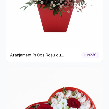
Aranjament în Coș Roșu cu
239
RON
Trandafiri și Crizanteme Albe