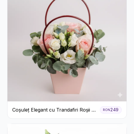
Coșuleț Elegant cu Trandafiri Roșii și
249
RON
Lisianthus Alb