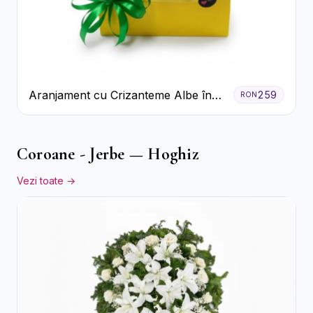
Aranjament cu Crizanteme Albe în
259
RON
Cutie Galbenă
Coroane - Jerbe — Hoghiz
Vezi toate →