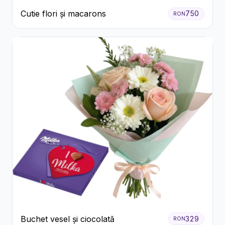
Cutie flori și macarons
750
RON
Buchet vesel și ciocolată
329
RON