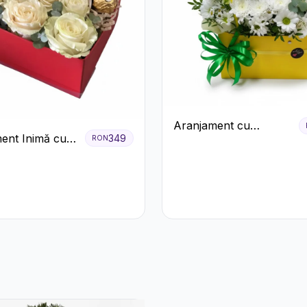
Aranjament cu
ent Inimă cu
349
RON
Crizanteme Albe în
ri și Praline
Cutie Galbenă