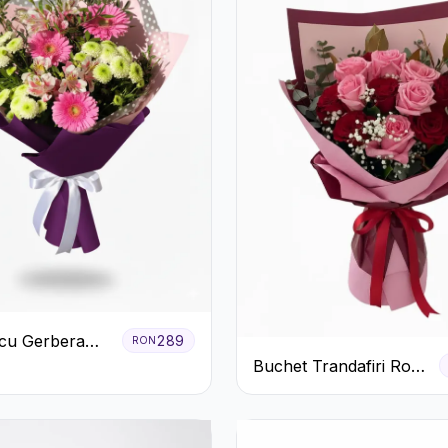
cu Gerbera
289
RON
Crizanteme
Buchet Trandafiri Roz
și Roșii cu Eucalipt și
Gypsophila