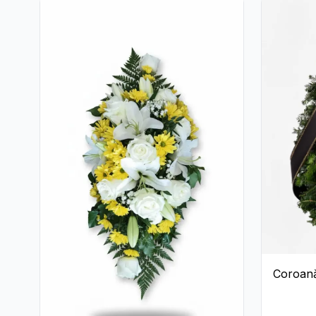
Coroană
Garoafe
Crizant