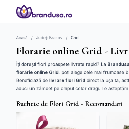
Acasă
/
Județ: Brasov
/
Grid
Florarie online Grid - Livr
Îți dorești flori proaspete livrate rapid? La
Brandusa
florărie online Grid
, poți alege cele mai frumoase b
Beneficiază de
livrare flori Grid
direct la ușa ta, as
aduci un zâmbet pe chipul celor dragi. Te așteptăm
Buchete de Flori Grid - Recomandari