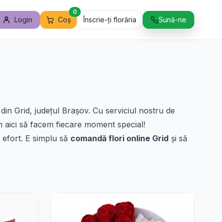
0
Login
Coș
Înscrie-ți florăria
Sună-ne
i din Grid, județul Brașov. Cu serviciul nostru de
m aici să facem fiecare moment special!
n efort. E simplu să
comandă flori online Grid
și să