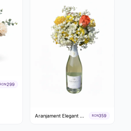
299
RON
Aranjament Elegant cu
359
RON
Prosecco și Flori
Galbene.