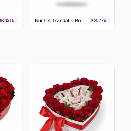
Buchet Trandafiri Roșii
319
279
RON
RON
Gerbera și Verdeață