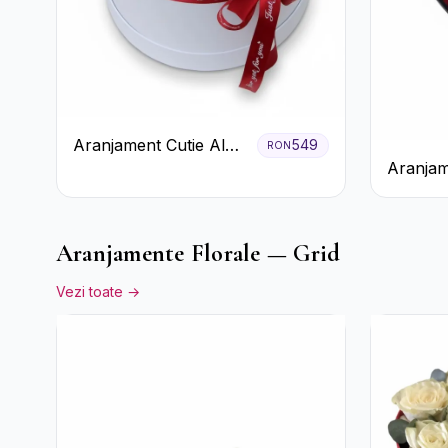
Aranjament Cutie Albă
549
RON
Aranjam
cu Trandafiri Roșii și
Trandafi
Raffaello
Floarea
Aranjamente Florale — Grid
Vezi toate →