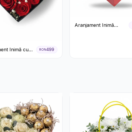
Aranjament Inimă
Roșie cu Trandafiri și
Ferrero Rocher
Premium
ent Inimă cu
499
RON
ri Roșii și
 Miresei