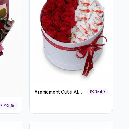
Aranjament Cutie Albă
549
RON
cu Trandafiri Roșii și
Raffaello
339
RON