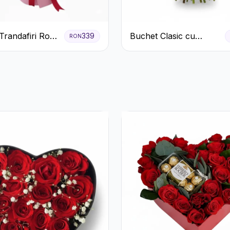
Trandafiri Roz
Buchet Clasic cu
339
RON
 cu Eucalipt și
Trandafiri Roșii și
ila
Gypsophila