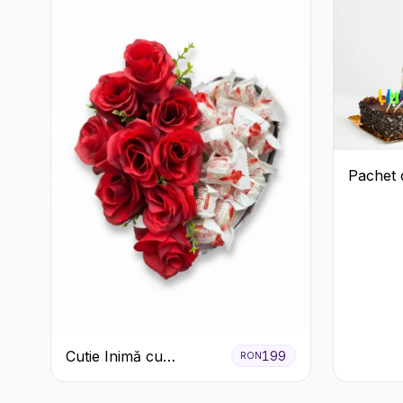
Pachet 
Cutie Inimă cu
199
RON
Trandafiri Roșii și
Raffaello