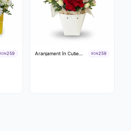
Aranjament în Cutie
259
259
RON
RON
Albă cu Trandafiri
Roșii și Lisianthus