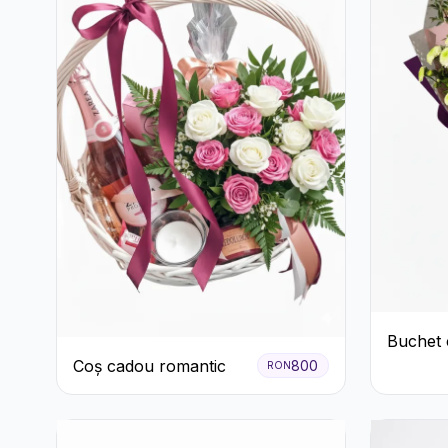
Buchet 
Roz și 
Coș cadou romantic
800
RON
Verzi