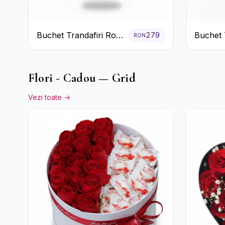
Buchet Trandafiri Roz
Buchet 
279
RON
Pal și Eucalipt
și Roșii
Gypsoph
Flori - Cadou — Grid
Vezi toate →