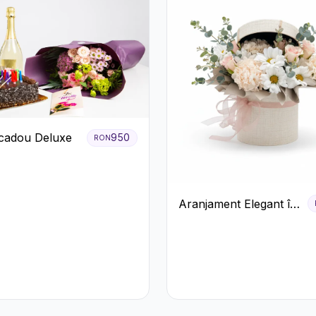
cadou Deluxe
950
RON
Aranjament Elegant în
Cutie Crem cu
Crizanteme și
Trandafiri