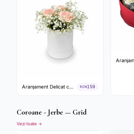
Aranjam
Trandafi
Ferrero
Aranjament Delicat cu
159
RON
3 Trandafiri Roz în
Cutie Albă
Coroane - Jerbe — Grid
Vezi toate →