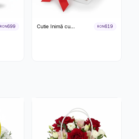
Cutie Inimă cu
699
619
RON
RON
Trandafiri Roșii și
Bomboane Raffaello