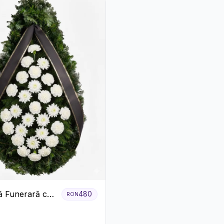
 Funerară cu
480
RON
 Albe și
eme