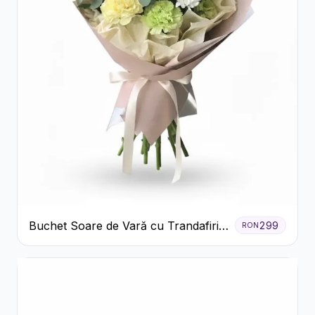
Buchet Soare de Vară cu Trandafiri
299
RON
Galbeni și Crizanteme Albe