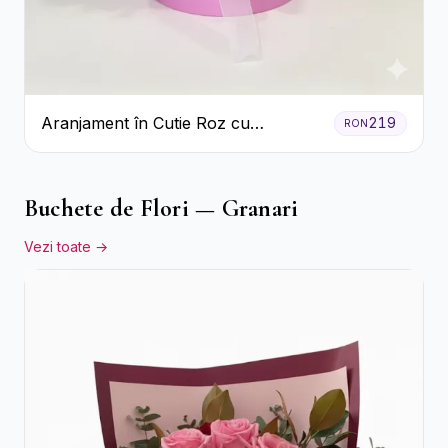
Aranjament în Cutie Roz cu
219
RON
Crizanteme Albe și Lila
Buchete de Flori — Granari
Vezi toate →