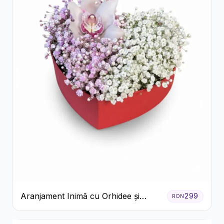
Aranjament Inimă cu Orhidee și
299
RON
Floarea Miresei