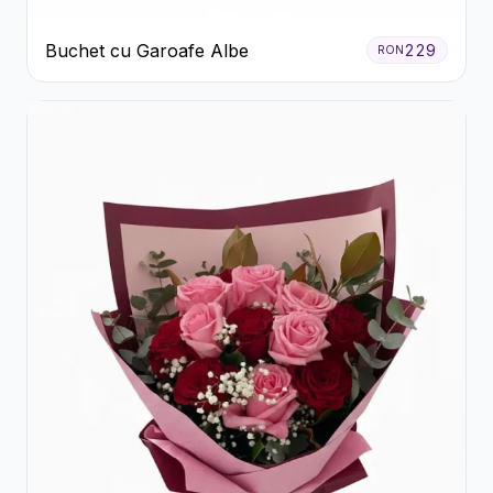
Buchet cu Garoafe Albe
229
RON