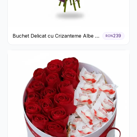
Buchet Delicat cu Crizanteme Albe și
239
RON
Mov