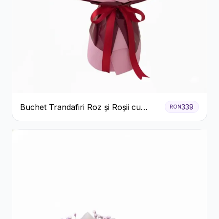
Buchet Trandafiri Roz și Roșii cu
339
RON
Eucalipt și Gypsophila