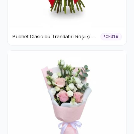
Buchet Clasic cu Trandafiri Roșii și
319
RON
Gypsophila