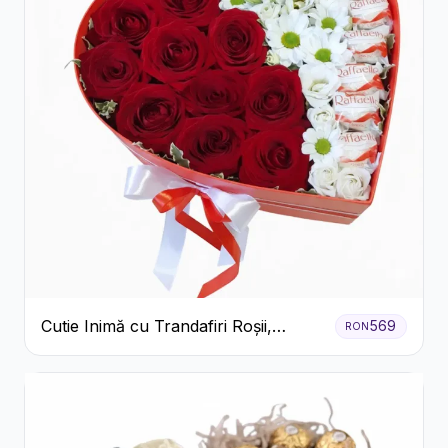
Cutie Inimă cu Trandafiri Roșii,
569
RON
Crizanteme Albe și Bomboane
Raffaello