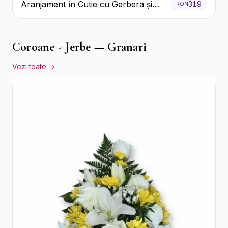
Aranjament în Cutie cu Gerbera și
319
RON
Trandafiri Roz
Coroane - Jerbe — Granari
Vezi toate →