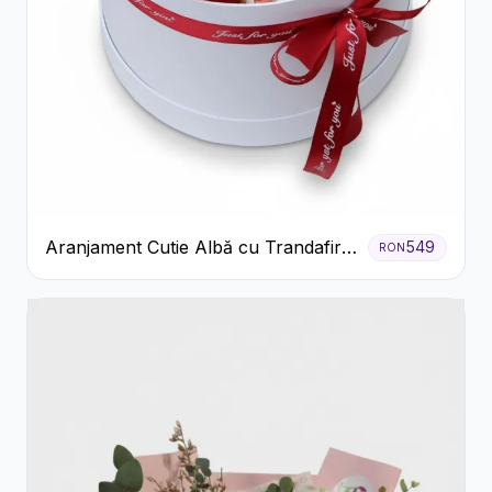
Aranjament Cutie Albă cu Trandafiri
549
RON
Roșii și Raffaello