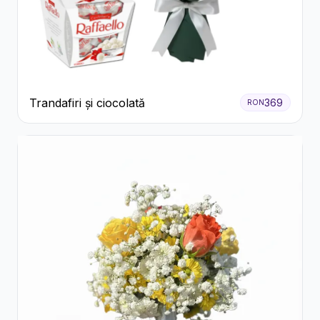
Trandafiri și ciocolată
369
RON