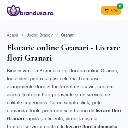
0
Coș
Acasă
/
Județ: Brasov
/
Granari
Florarie online Granari - Livrare
flori Granari
Bine ai venit la Brandusa.ro, florăria online Granari,
locul ideal pentru a găsi cele mai frumoase
aranjamente florale! Indiferent de ocazie, suntem
aici să îți oferim flori proaspete și un serviciu de
calitate superioară. Cu un simplu click, poți
comanda florile preferate și te bucuri de
livrare flori
Granari
rapidă și eficientă, direct la ușa ta.
În plus, serviciul nostru de
livrare flori la domiciliu