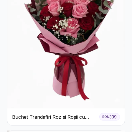
Buchet Trandafiri Roz și Roșii cu
339
RON
Eucalipt și Gypsophila