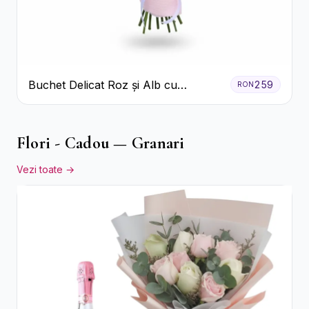
Buchet Delicat Roz și Alb cu
259
RON
Trandafiri și Lisianthus
Flori - Cadou — Granari
Vezi toate →