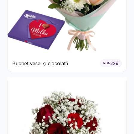
Buchet vesel și ciocolată
329
RON