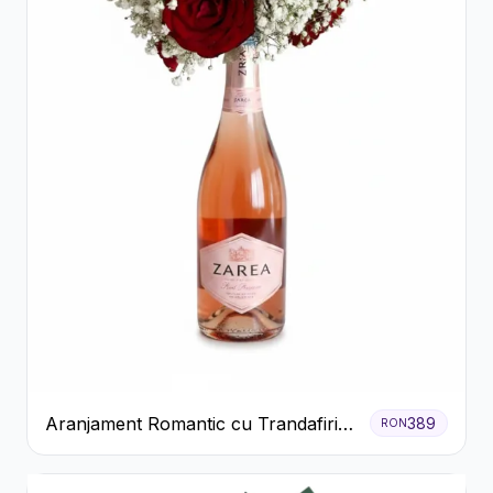
Aranjament Romantic cu Trandafiri
389
RON
Roșii și Șampanie rose