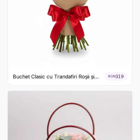
Buchet Clasic cu Trandafiri Roșii și
319
RON
Gypsophila