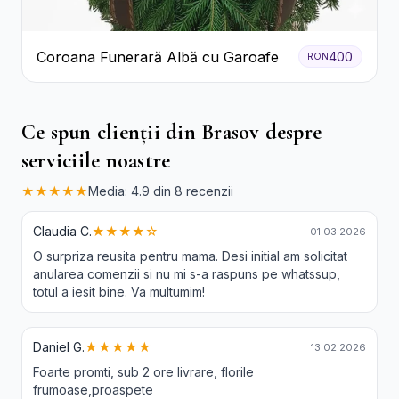
Coroana Funerară Albă cu Garoafe
400
RON
Ce spun clienții din Brasov despre
serviciile noastre
★★★★★
Media: 4.9 din 8 recenzii
Claudia C.
★★★★☆
01.03.2026
O surpriza reusita pentru mama. Desi initial am solicitat
anularea comenzii si nu mi s-a raspuns pe whatssup,
totul a iesit bine. Va multumim!
Daniel G.
★★★★★
13.02.2026
Foarte promti, sub 2 ore livrare, florile
frumoase,proaspete