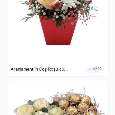
Aranjament în Coș Roșu cu
239
RON
Trandafiri și Crizanteme Albe