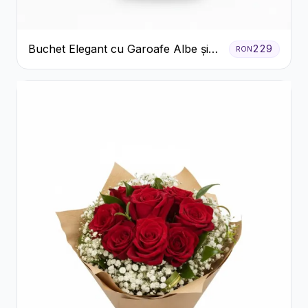
Buchet Elegant cu Garoafe Albe și
229
RON
Eucalipt