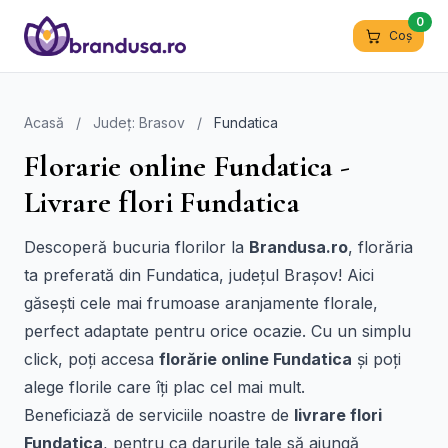
0
Coș
Acasă
/
Județ: Brasov
/
Fundatica
Florarie online Fundatica -
Livrare flori Fundatica
Descoperă bucuria florilor la
Brandusa.ro
, florăria
ta preferată din Fundatica, județul Brașov! Aici
găsești cele mai frumoase aranjamente florale,
perfect adaptate pentru orice ocazie. Cu un simplu
click, poți accesa
florărie online Fundatica
și poți
alege florile care îți plac cel mai mult.
Beneficiază de serviciile noastre de
livrare flori
Fundatica
, pentru ca darurile tale să ajungă