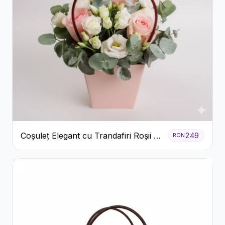
Coșuleț Elegant cu Trandafiri Roșii și
249
RON
Lisianthus Alb