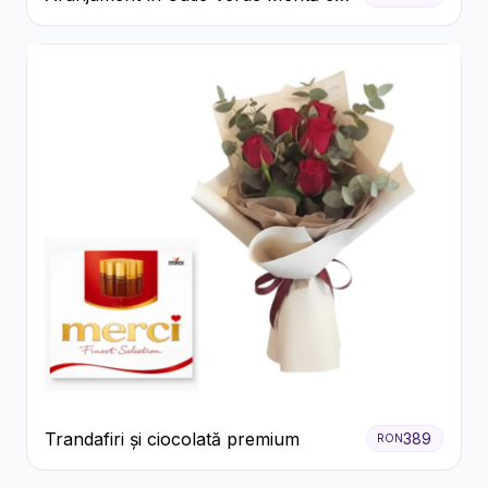
Trandafiri și Alstroemeria
Trandafiri și ciocolată premium
389
RON