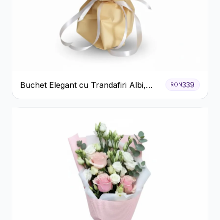
Buchet Elegant cu Trandafiri Albi,
339
RON
Hortensie și Crizanteme Crem