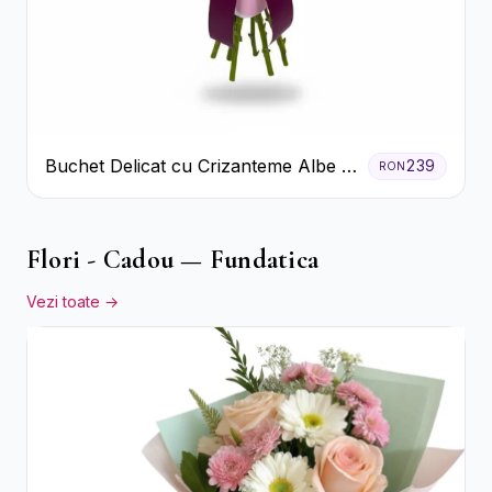
Buchet Delicat cu Crizanteme Albe și
239
RON
Mov
Flori - Cadou — Fundatica
Vezi toate →