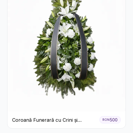
Coroană Funerară cu Crini și
500
RON
Garoafe Albe