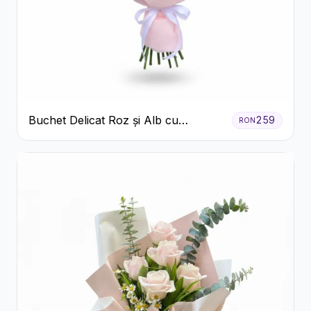
Buchet Delicat Roz și Alb cu
259
RON
Trandafiri și Lisianthus