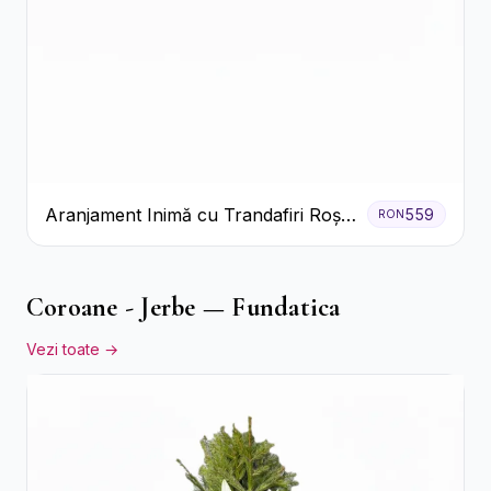
Aranjament Inimă cu Trandafiri Roșii
559
RON
și Ciocolată Ferrero Rocher
Coroane - Jerbe — Fundatica
Vezi toate →