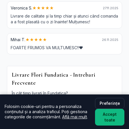
Veronica S.
★★★★★
27.11.2025
Livrare de calitate și la timp chiar și atunci când comanda
a a fost plasată cu o zi înainte! Mulțumesc!
Mihai T.
★★★★★
26.11.2025
FOARTE FRUMOS VA MULTUMESC!!❤️
Livrare Flori Fundatica - Intrebari
Frecvente
În cât timp livrați în Fundatica?
De regulă în aceeași zi (2–4 ore) pentru comenzi
Preferințe
plasate în intervalul programului. La checkout poți
Folosim cookie-uri pentru a personaliza
alege intervalul preferat; oferim și
livrare flori
conținutul și a analiza traficul. Poți gestiona
Accept
Fundatica in aceeasi zi
în funcție de disponibilitate.
categoriile de consimțământ.
Află mai mult
.
toate
Este livrarea de flori la domiciliu în Fundatica disponibilă