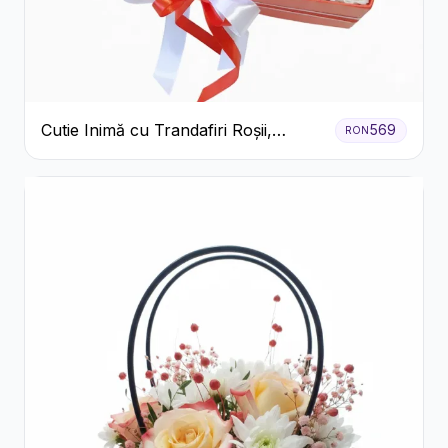
Cutie Inimă cu Trandafiri Roșii,
569
RON
Crizanteme Albe și Bomboane
Raffaello