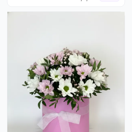
Gypsophila