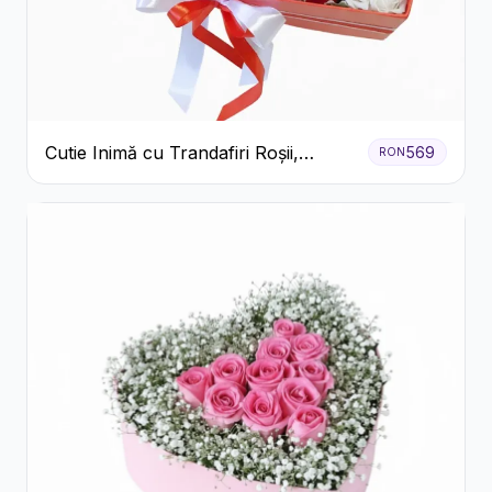
Cutie Inimă cu Trandafiri Roșii,
569
RON
Crizanteme Albe și Bomboane
Raffaello