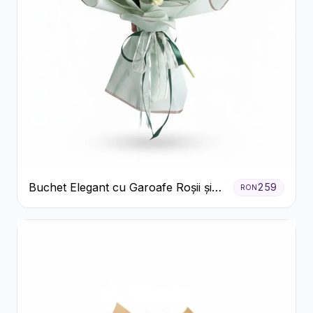
Buchet Elegant cu Garoafe Roșii și
259
RON
Floarea Miresei