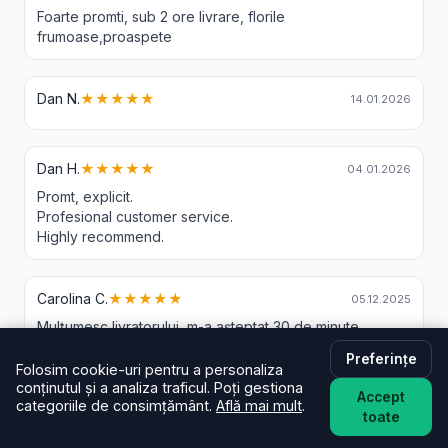
Foarte promti, sub 2 ore livrare, florile
frumoase,proaspete
Dan N.
★★★★★
14.01.2026
Dan H.
★★★★★
04.01.2026
Promt, explicit.
Profesional customer service.
Highly recommend.
Carolina C.
★★★★★
05.12.2025
Mulțumesc livratorului, m-a așteptat 30 de minute.
Preferințe
Folosim cookie-uri pentru a personaliza
conținutul și a analiza traficul. Poți gestiona
Barac C.
★★★★★
05.12.2025
Accept
categoriile de consimțământ.
Află mai mult
.
Buchetul a fost superb, livrarea de asemenea
toate
la timp. Va recomand din toată inima❤️❤️❤️❤️❤️