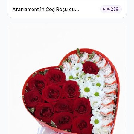
Aranjament în Coș Roșu cu
239
RON
Trandafiri și Crizanteme Albe