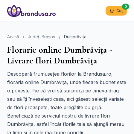
0
Coș
Acasă
/
Județ: Brașov
/
Dumbrăvița
Florarie online Dumbrăvița -
Livrare flori Dumbrăvița
Descoperă frumusețea florilor la Brandusa.ro,
florăria online Dumbrăvița, unde fiecare buchet este
o poveste. Fie că vrei să surprinzi pe cineva drag
sau să îți înveselești casa, aici găsești selecții variate
de flori proaspete, toate pregătite cu grijă.
Beneficiază de serviciul nostru de livrare flori
Dumbrăvița, astfel încât florile tale să ajungă mereu
la timp și în cele mai bune condiții.