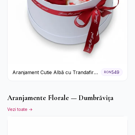
Aranjament Cutie Albă cu Trandafiri
549
RON
Roșii și Raffaello
Aranjamente Florale — Dumbrăvița
Vezi toate →