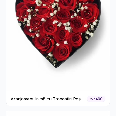
Aranjament Inimă cu Trandafiri Roșii
499
RON
și Floarea Miresei