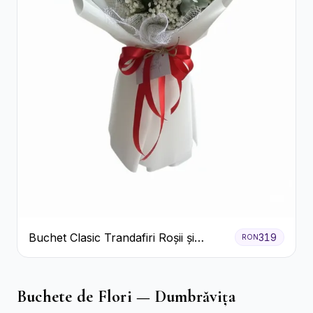
Buchet Clasic Trandafiri Roșii și
319
RON
Eucalipt
Buchete de Flori — Dumbrăvița