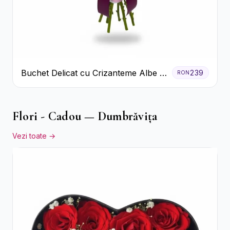
Buchet Delicat cu Crizanteme Albe și
239
RON
Mov
Flori - Cadou — Dumbrăvița
Vezi toate →