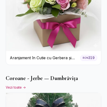
Aranjament în Cutie cu Gerbera și
319
RON
Trandafiri Roz
Coroane - Jerbe — Dumbrăvița
Vezi toate →