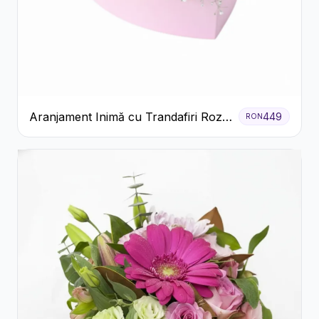
Aranjament Inimă cu Trandafiri Roz
449
RON
și Gypsophila Albă