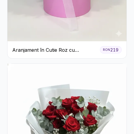
Aranjament în Cutie Roz cu
219
RON
Crizanteme Albe și Lila