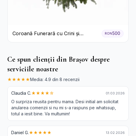
Coroană Funerară cu Crini și
500
RON
Garoafe Albe
Ce spun clienții din Brașov despre
serviciile noastre
★★★★★
Media: 4.9 din 8 recenzii
Claudia C.
★★★★☆
01.03.2026
O surpriza reusita pentru mama. Desi initial am solicitat
anularea comenzii si nu mi s-a raspuns pe whatssup,
totul a iesit bine. Va multumim!
Daniel G.
★★★★★
13.02.2026