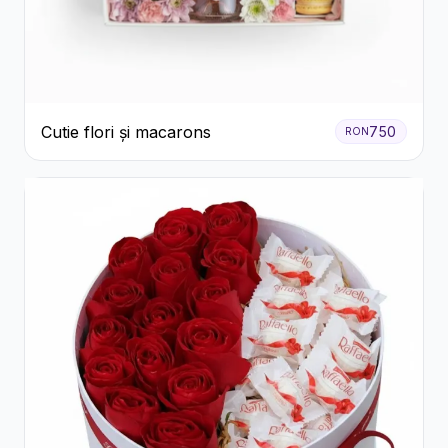
Cutie flori și macarons
750
RON