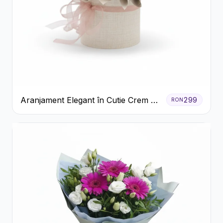
Aranjament Elegant în Cutie Crem cu
299
RON
Crizanteme și Trandafiri