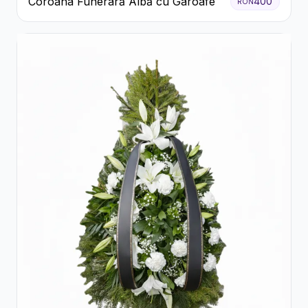
Coroana Funerară Albă cu Garoafe
400
RON