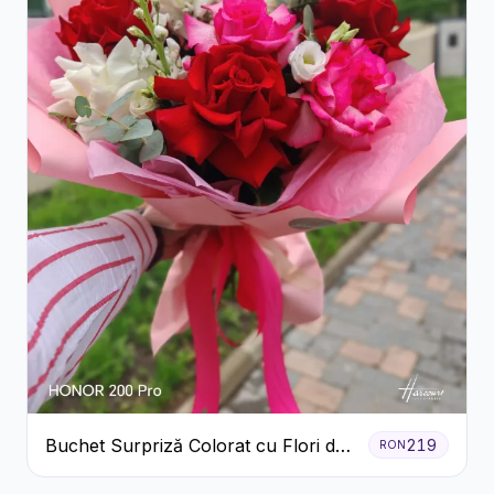
Buchet Surpriză Colorat cu Flori de
219
RON
Sezon