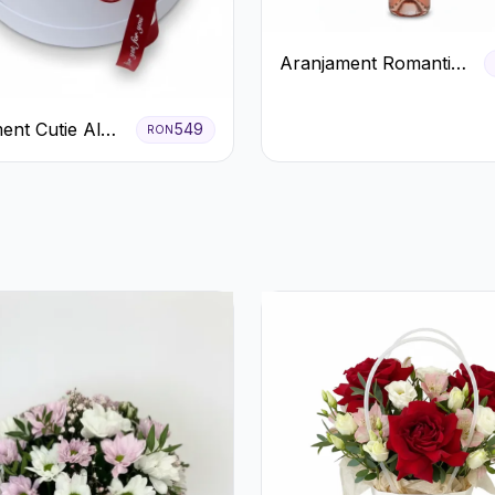
Aranjament Romantic
cu Vin roze si Flori
pastel
ent Cutie Albă
549
RON
afiri Roșii și
o