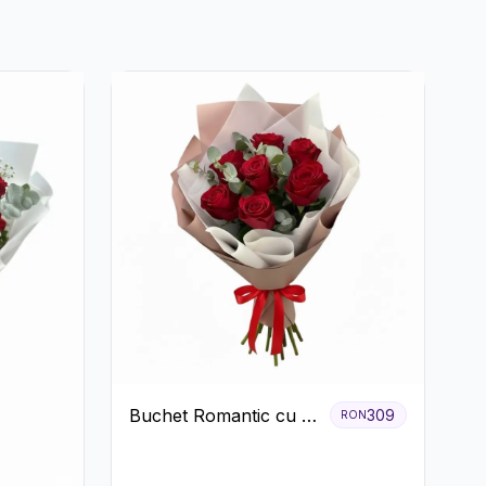
Buchet Romantic cu 9
309
RON
Trandafiri Roșii