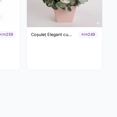
Coșuleț Elegant cu
259
249
RON
RON
Trandafiri Roșii și
Lisianthus Alb