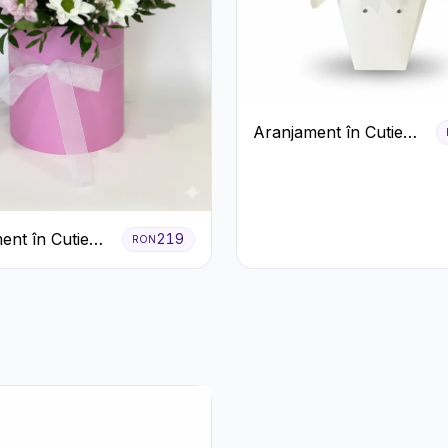
Aranjament în Cutie
Albă cu Trandafiri
Roșii și Lisianthus
ent în Cutie
219
RON
Crizanteme
ila