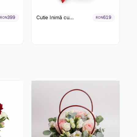
Cutie Inimă cu
399
619
RON
RON
Trandafiri Roșii și
Bomboane Raffaello