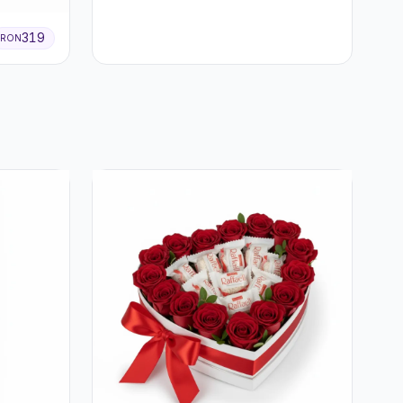
319
RON