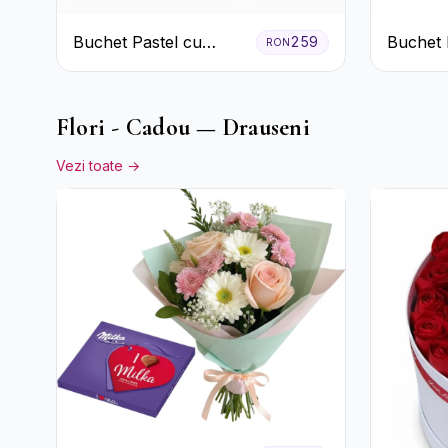
Buchet Pastel cu
Buchet R
259
RON
Crizanteme și Garoafe
Clasic
Flori - Cadou — Drauseni
Vezi toate →