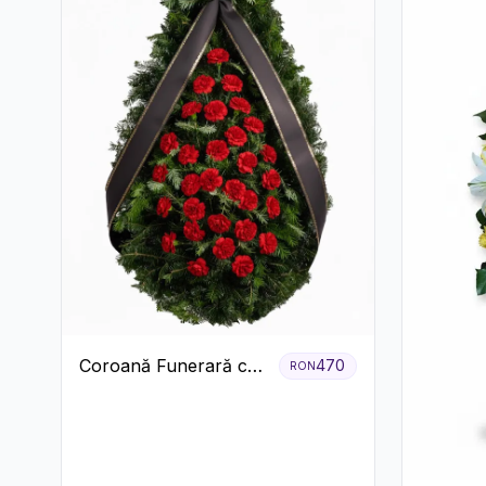
Coroană Funerară cu
470
RON
Garoafe