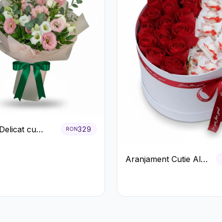
Delicat cu
329
RON
us Alb și Roz
Aranjament Cutie Albă
cu Trandafiri Roșii și
Raffaello