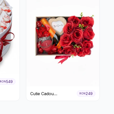
549
RON
Cutie Cadou
249
RON
Romantică cu
Trandafiri Șampanie și
Lumânare