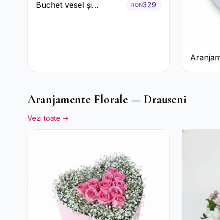
Buchet vesel și
329
RON
ciocolată
Aranjam
cu Trand
Raffaell
Aranjamente Florale — Drauseni
Vezi toate →