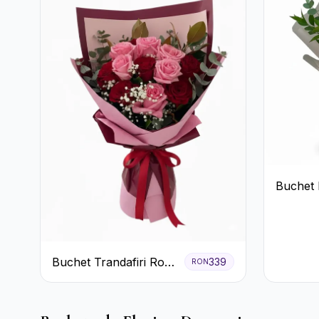
Buchet 
Lisianth
Buchet Trandafiri Roz
339
RON
și Roșii cu Eucalipt și
Gypsophila