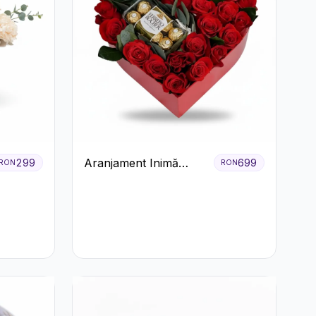
Aranjament Inimă
299
699
RON
RON
Roșie cu Trandafiri și
Ferrero Rocher
Premium