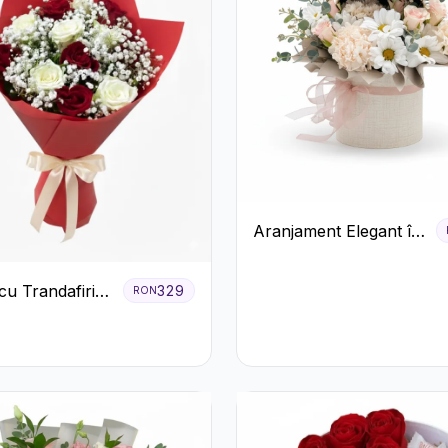
Aranjament Elegant în
Cutie Crem cu
Crizanteme și
cu Trandafiri
329
RON
Trandafiri
Albi și
ila