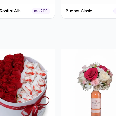
oșii și Alb
Buchet Clasic
299
RON
Trandafiri Roșii și
Eucalipt