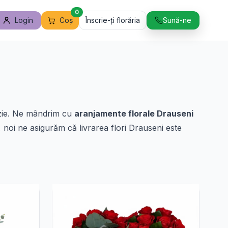
0
Login
Coș
Înscrie-ți florăria
Sună-ne
azie. Ne mândrim cu
aranjamente florale Drauseni
, noi ne asigurăm că livrarea flori Drauseni este