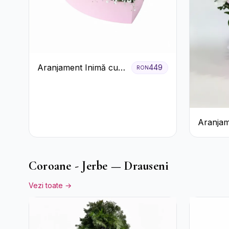
Aranjament Inimă cu
449
RON
Trandafiri Roz și
Gypsophila Albă
Aranjam
Roz cu 
Albe și L
Coroane - Jerbe — Drauseni
Vezi toate →