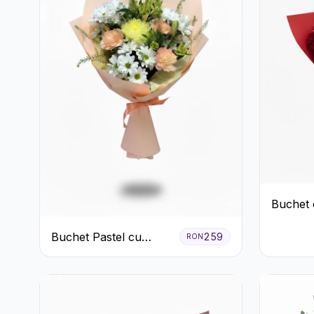
Buchet 
Roșii și 
Buchet Pastel cu
Gypsoph
259
RON
Crizanteme și Garoafe