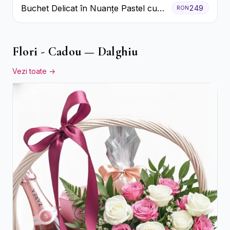
Buchet Delicat în Nuanțe Pastel cu
249
RON
Trandafiri și Crizanteme Roz
Flori - Cadou — Dalghiu
Vezi toate →