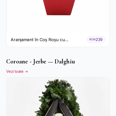
Aranjament în Coș Roșu cu
239
RON
Trandafiri și Crizanteme Albe
Coroane - Jerbe — Dalghiu
Vezi toate →