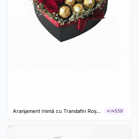
Aranjament Inimă cu Trandafiri Roșii
559
RON
și Ciocolată Ferrero Rocher