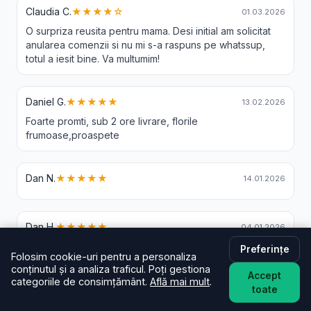
Claudia C.
★★★★☆
01.03.2026
O surpriza reusita pentru mama. Desi initial am solicitat
anularea comenzii si nu mi s-a raspuns pe whatssup,
totul a iesit bine. Va multumim!
Daniel G.
★★★★★
13.02.2026
Foarte promti, sub 2 ore livrare, florile
frumoase,proaspete
Dan N.
★★★★★
14.01.2026
Dan H.
★★★★★
04.01.2026
Promt, explicit.
Preferințe
Folosim cookie-uri pentru a personaliza
Profesional customer service.
conținutul și a analiza traficul. Poți gestiona
Highly recommend.
Accept
categoriile de consimțământ.
Află mai mult
.
toate