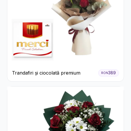
Trandafiri și ciocolată premium
389
RON