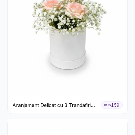
Aranjament Delicat cu 3 Trandafiri
159
RON
Roz în Cutie Albă