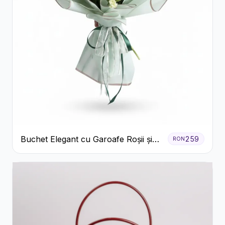
Buchet Elegant cu Garoafe Roșii și
259
RON
Floarea Miresei