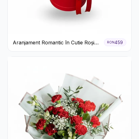
Aranjament Romantic în Cutie Roșie
459
RON
cu Trandafiri și Crizanteme