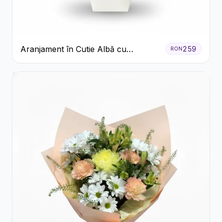
Aranjament în Cutie Albă cu
259
RON
Trandafiri Roșii și Lisianthus