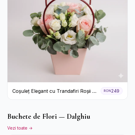
Coșuleț Elegant cu Trandafiri Roșii și
249
RON
Lisianthus Alb
Buchete de Flori — Dalghiu
Vezi toate →