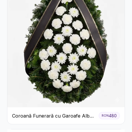
Coroană Funerară cu Garoafe Albe
480
RON
și Crizanteme