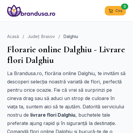
0
Coș
Acasă
/
Județ: Brasov
/
Dalghiu
Florarie online Dalghiu - Livrare
flori Dalghiu
La Brandusa.ro, florăria online Dalghiu, te invităm să
descoperi selecția noastră variată de flori, perfectă
pentru orice ocazie. Fie că vrei să surprinzi pe
cineva drag sau să aduci un strop de culoare în
viața ta, suntem aici să te ajutăm. Datorită serviciului
nostru de
livrare flori Dalghiu
, buchetele tale
preferate ajung rapid și în siguranță la destinație.
Comandă flori online Dalghiu și bucură-te de o