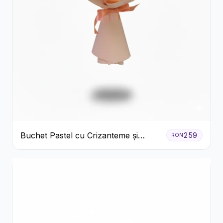
Buchet Pastel cu Crizanteme și
259
RON
Garoafe