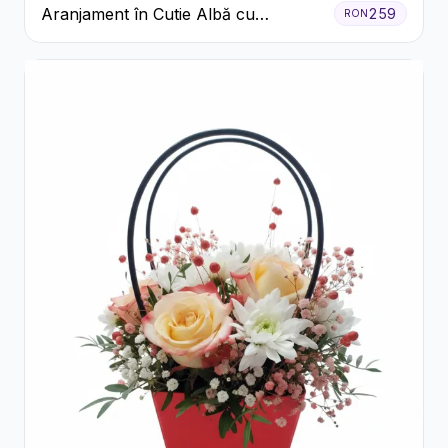
Aranjament în Cutie Albă cu
259
RON
Trandafiri Roșii și Lisianthus