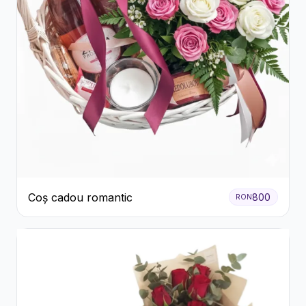
Coș cadou romantic
800
RON