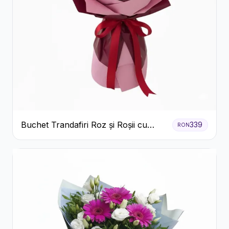
Buchet Trandafiri Roz și Roșii cu
339
RON
Eucalipt și Gypsophila