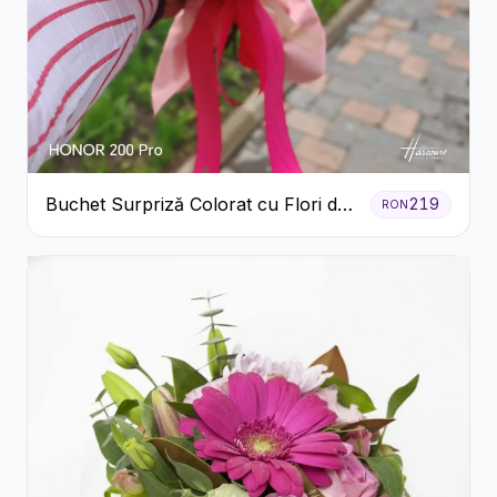
Buchet Surpriză Colorat cu Flori de
219
RON
Sezon