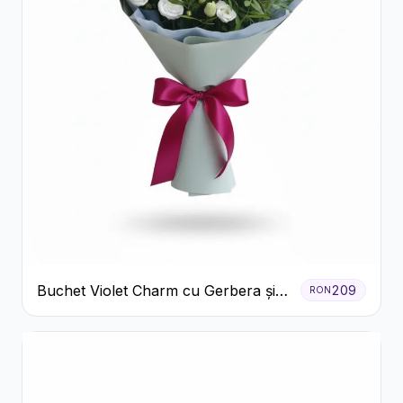
Buchet Violet Charm cu Gerbera și
209
RON
Lisianthus Alb