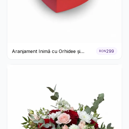
Aranjament Inimă cu Orhidee și
299
RON
Floarea Miresei