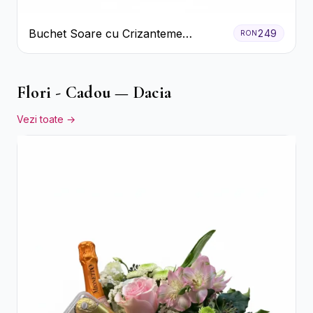
Buchet Soare cu Crizanteme
249
RON
Galbene și Trandafiri Albi
Flori - Cadou — Dacia
Vezi toate →