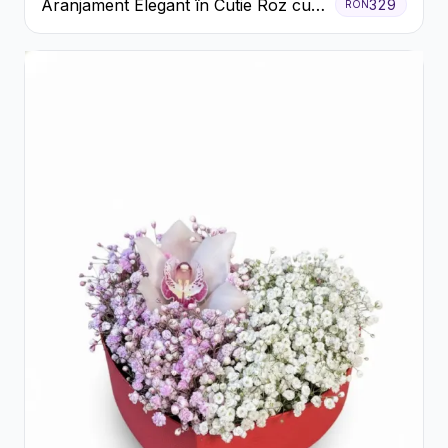
Aranjament Elegant în Cutie Roz cu
329
RON
Trandafiri și Gerbera