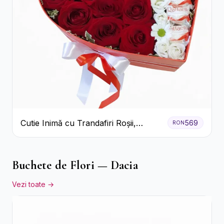
Cutie Inimă cu Trandafiri Roșii,
569
RON
Crizanteme Albe și Bomboane
Raffaello
Buchete de Flori — Dacia
Vezi toate →