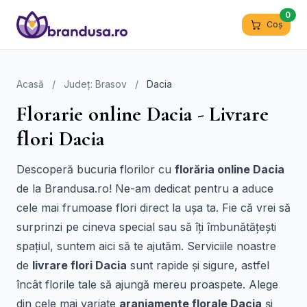
0
Coș
Acasă
/
Județ: Brasov
/
Dacia
Florarie online Dacia - Livrare
flori Dacia
Descoperă bucuria florilor cu
florăria online Dacia
de la Brandusa.ro! Ne-am dedicat pentru a aduce
cele mai frumoase flori direct la ușa ta. Fie că vrei să
surprinzi pe cineva special sau să îți îmbunătățești
spațiul, suntem aici să te ajutăm. Serviciile noastre
de
livrare flori Dacia
sunt rapide și sigure, astfel
încât florile tale să ajungă mereu proaspete. Alege
din cele mai variate
aranjamente florale Dacia
și