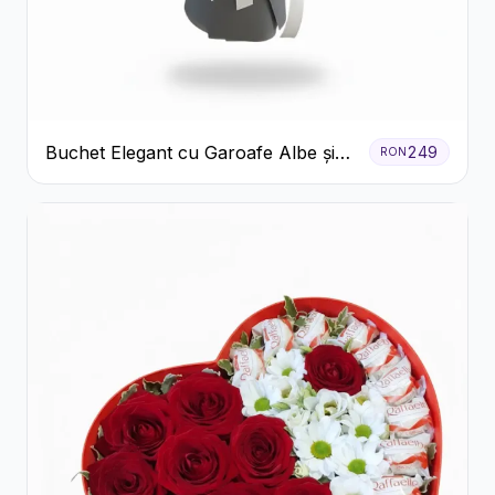
Buchet Elegant cu Garoafe Albe și
249
RON
Eucalipt