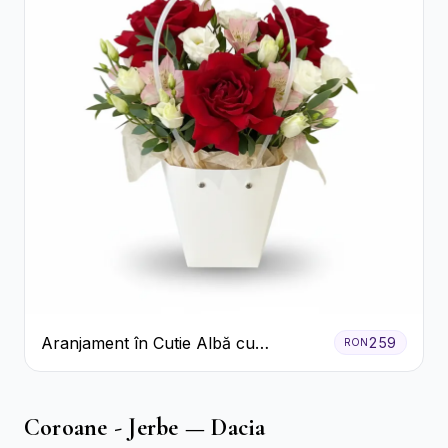
Aranjament în Cutie Albă cu
259
RON
Trandafiri Roșii și Lisianthus
Coroane - Jerbe — Dacia