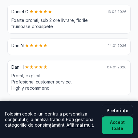
Daniel G.
★★★★★
13.02.2026
Foarte promti, sub 2 ore livrare, florile
frumoase,proaspete
Dan N.
★★★★★
14.01.2026
Dan H.
★★★★★
04.01.2026
Promt, explicit.
Profesional customer service.
Highly recommend.
Carolina C.
★★★★★
05.12.2025
Preferințe
Folosim cookie-uri pentru a personaliza
Mulțumesc livratorului, m-a așteptat 30 de minute.
conținutul și a analiza traficul. Poți gestiona
Accept
categoriile de consimțământ.
Află mai mult
.
toate
Barac C.
★★★★★
05.12.2025