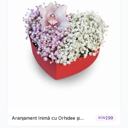
Aranjament Inimă cu Orhidee și
299
RON
Floarea Miresei