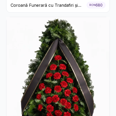
Coroană Funerară cu Trandafiri și
680
RON
Crini