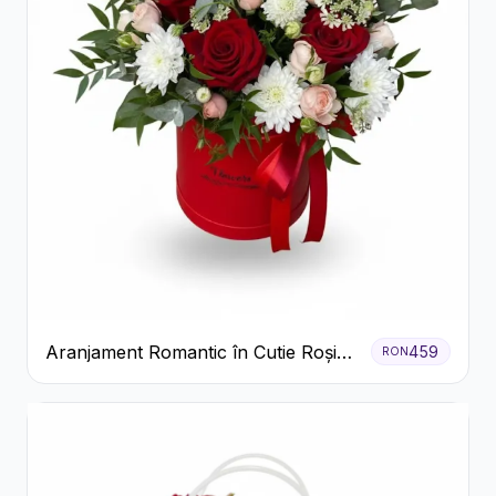
Aranjament Romantic în Cutie Roșie
459
RON
cu Trandafiri și Crizanteme