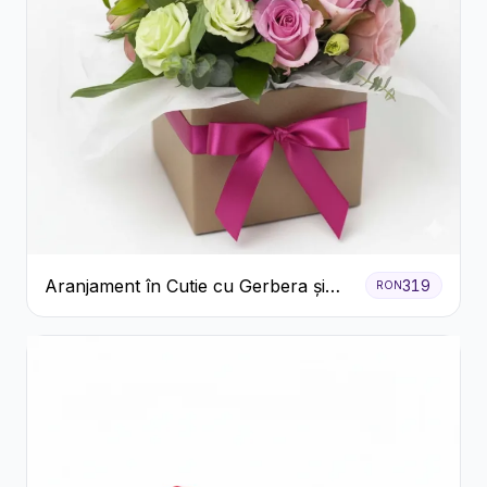
Aranjament în Cutie cu Gerbera și
319
RON
Trandafiri Roz