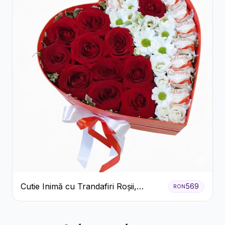
Cutie Inimă cu Trandafiri Roșii,
569
RON
Crizanteme Albe și Bomboane
Raffaello