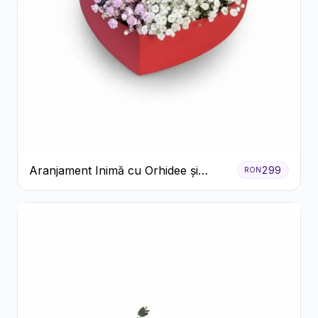
Aranjament Inimă cu Orhidee și
299
RON
Floarea Miresei