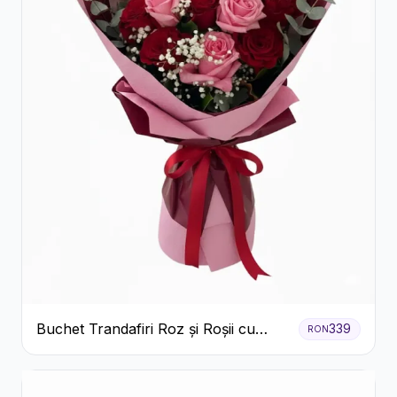
Buchet Trandafiri Roz și Roșii cu
339
RON
Eucalipt și Gypsophila