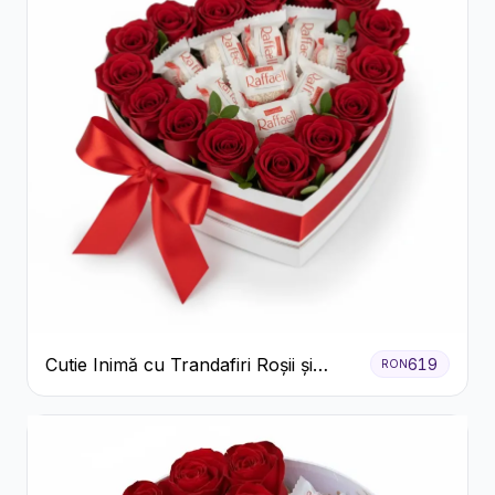
Cutie Inimă cu Trandafiri Roșii și
619
RON
Bomboane Raffaello