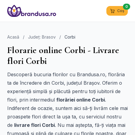
0
Coș
Acasă
/
Județ: Brasov
/
Corbi
Florarie online Corbi - Livrare
flori Corbi
Descoperă bucuria florilor cu Brandusa.ro, florăria
ta de încredere din Corbi, județul Brașov. Oferim o
experiență simplă și plăcută pentru toți iubitorii de
flori, prin intermediul
florăriei online Corbi
.
Indiferent de ocazie, suntem aici să-ți livrăm cele mai
proaspete flori direct la ușa ta, cu serviciul nostru
de
livrare flori Corbi
. Nu mai aștepta, fă-ți viața mai
frumoasă și plină de culoare cu florile noastre, doar