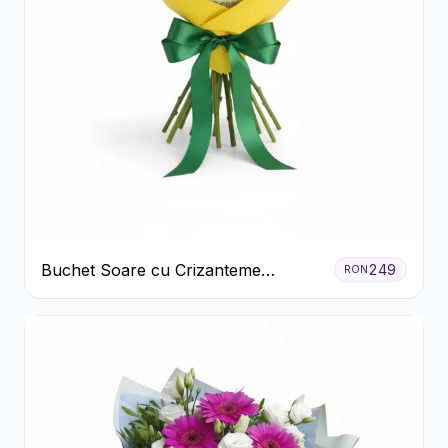
Buchet Soare cu Crizanteme
249
RON
Galbene și Trandafiri Albi