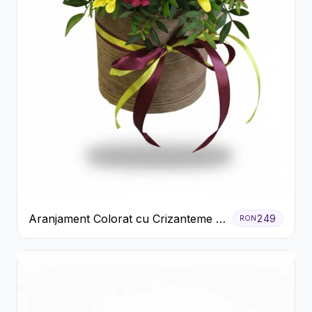
Aranjament Colorat cu Crizanteme în
249
RON
Cutie Rustică