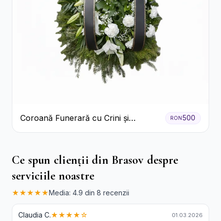
Coroană Funerară cu Crini și
500
RON
Garoafe Albe
Ce spun clienții din Brasov despre
serviciile noastre
★★★★★
Media: 4.9 din 8 recenzii
Claudia C.
★★★★☆
01.03.2026