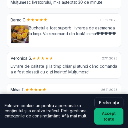
Mulțumesc livratorului, m-a așteptat 30 de minute.
Barac C.
★★★★★
05.12.2025
Buchetul a fost superb, livrarea de asemenea
la timp. Va recomand din toată inima❤️❤️❤️❤️❤️
Veronica S.
★★★★★
27.11.2025
Livrare de calitate și la timp chiar și atunci când comanda
a a fost plasată cu o zi înainte! Mulțumesc!
Mihai T.
★★★★★
26.11.2025
FOARTE FRUMOS VA MULTUMESC!!❤️
Preferințe
Folosim cookie-uri pentru a personaliza
conținutul și a analiza traficul. Poți gestiona
Accept
categoriile de consimțământ.
Află mai mult
.
toate
Livrare Flori Corbi - Intrebari Frecvente