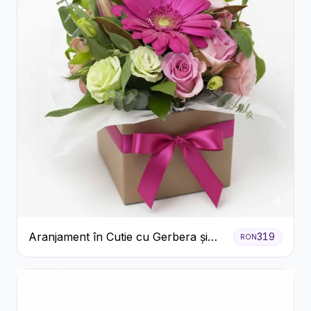
Aranjament în Cutie cu Gerbera și
319
RON
Trandafiri Roz