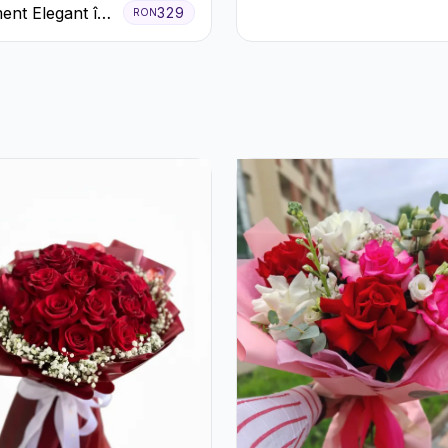
ent Elegant în
329
RON
z cu Trandafiri
era