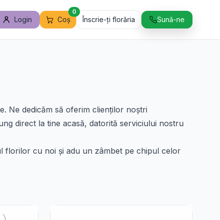
0
Login
Coș
Înscrie-ți florăria
Sună-ne
e. Ne dedicăm să oferim clienților noștri
ng direct la tine acasă, datorită serviciului nostru
l florilor cu noi și adu un zâmbet pe chipul celor