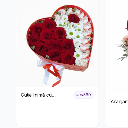
Cutie Inimă cu
569
RON
Aranjam
Trandafiri Roșii,
Roșu cu 
Crizanteme Albe și
Crizant
Bomboane Raffaello