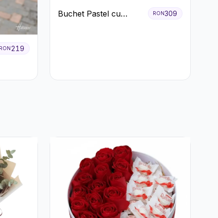
Buchet Pastel cu
309
RON
Trandafiri Roz și Albi
219
RON