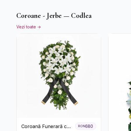
Coroane - Jerbe — Codlea
Vezi toate →
Coroană Funerară cu
680
RON