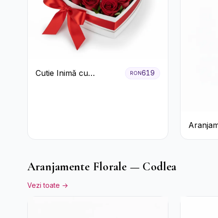
Cutie Inimă cu
619
RON
Trandafiri Roșii și
Bomboane Raffaello
Aranjam
Prosecco
Galbene
Aranjamente Florale — Codlea
Vezi toate →