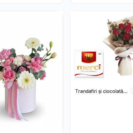
e în Cutie Gri
Trandafiri și ciocolată
premium