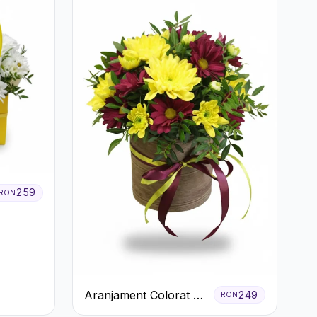
259
RON
Aranjament Colorat cu
249
RON
Crizanteme în Cutie