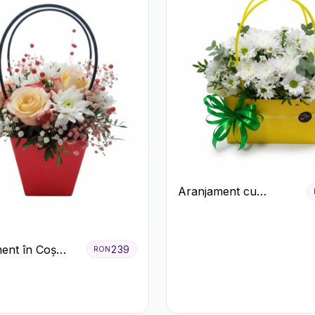
Aranjament cu
Crizanteme Albe în
Cutie Galbenă
ent în Coș
239
RON
Trandafiri și
eme Albe