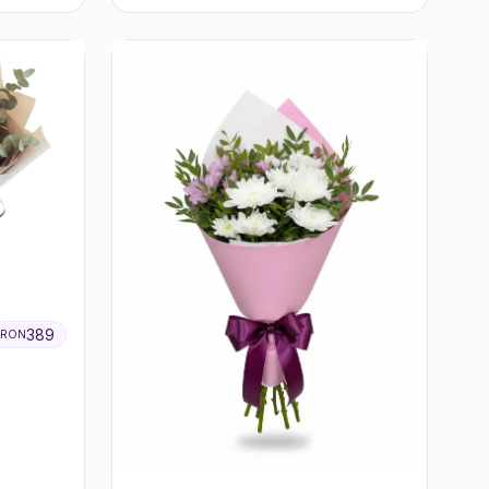
389
RON