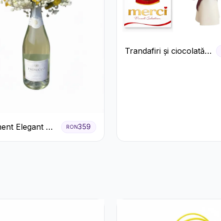
Trandafiri și ciocolată
premium
ent Elegant cu
359
RON
 și Flori
.