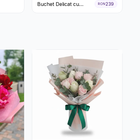
Buchet Delicat cu
239
RON
Crizanteme Albe și
Mov