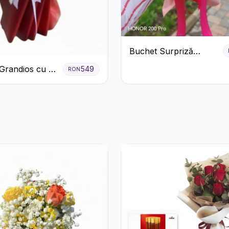
Buchet Surpriză
Colorat cu Flori de
Grandios cu 25
549
RON
Sezon
afiri Roșii