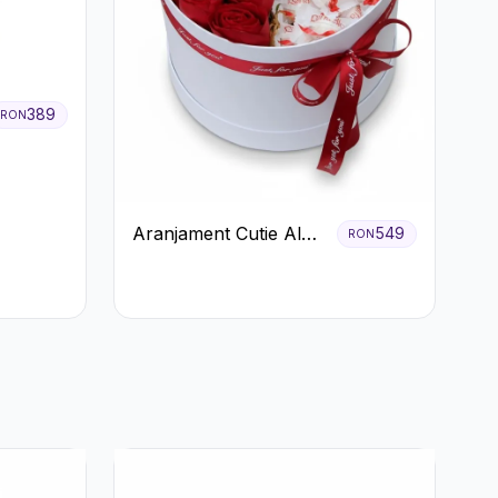
389
RON
Aranjament Cutie Albă
549
RON
cu Trandafiri Roșii și
Raffaello