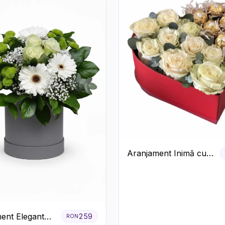
Aranjament Inimă cu
Trandafiri și Praline
Ferrero
ent Elegant
259
RON