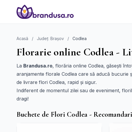
Acasă
/
Județ: Brașov
/
Codlea
Florarie online Codlea - Li
La
Brandusa.ro
, florăria online Codlea, găsești în
aranjamente florale Codlea care să aducă bucurie și c
de livrare flori Codlea, rapid și sigur.
Indiferent de momentul zilei sau de eveniment, flori
dragi!
Buchete de Flori Codlea - Recomandar