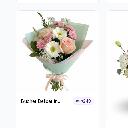
Alb-Verd
Buchet Delicat în
249
RON
Nuanțe Pastel cu
Trandafiri și
Crizanteme Roz