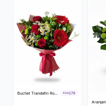
Buchet Trandafiri Roșii
279
RON
Gerbera și Verdeață
Aranjam