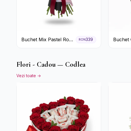
Buchet Mix Pastel Roz
Buchet 
339
RON
și Alb
de Trand
Flori - Cadou — Codlea
Vezi toate →