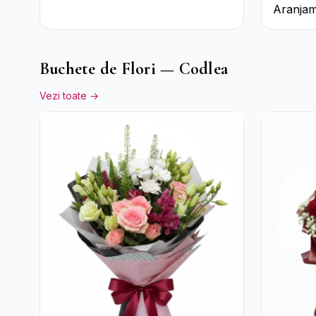
Aranjam
Cutie Ro
și Gerb
Buchete de Flori — Codlea
Vezi toate →