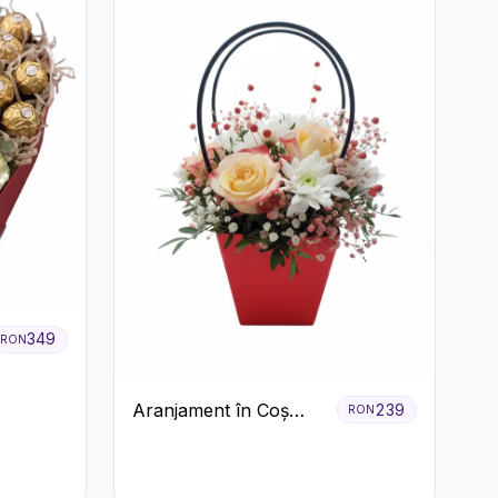
349
RON
Aranjament în Coș
239
RON
Roșu cu Trandafiri și
Crizanteme Albe