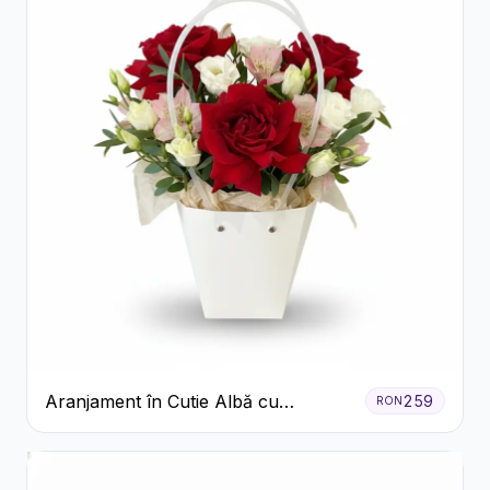
Aranjament în Cutie Albă cu
259
RON
Trandafiri Roșii și Lisianthus