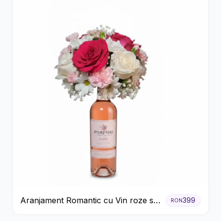
Aranjament Romantic cu Vin roze si
399
RON
Flori pastel