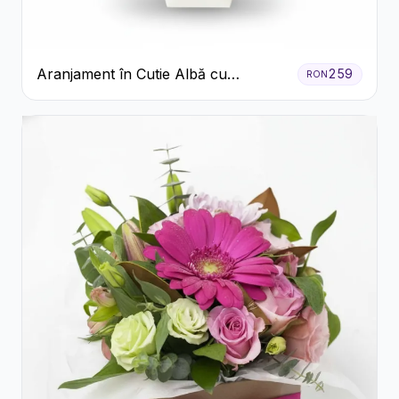
Aranjament în Cutie Albă cu
259
RON
Trandafiri Roșii și Lisianthus