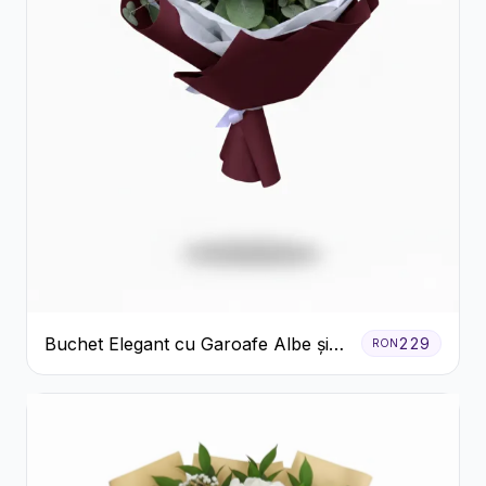
Buchet Elegant cu Garoafe Albe și
229
RON
Eucalipt