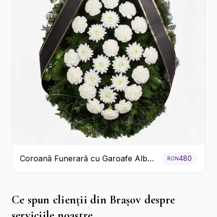
Coroană Funerară cu Garoafe Albe
480
RON
și Crizanteme
Ce spun clienții din Brașov despre
serviciile noastre