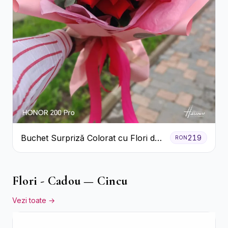
Buchet Surpriză Colorat cu Flori de
219
RON
Sezon
Flori - Cadou — Cincu
Vezi toate →