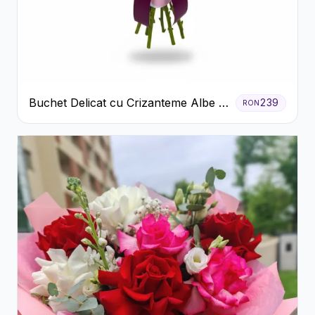
Buchet Delicat cu Crizanteme Albe și
239
RON
Mov