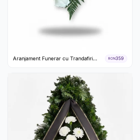
Aranjament Funerar cu Trandafiri
359
RON
Albi Crizanteme Galbene și Crini