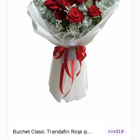
Buchet Clasic Trandafiri Roșii și
319
RON
Eucalipt