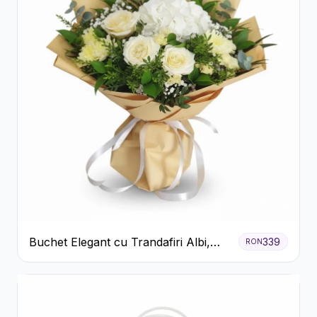
Buchet Elegant cu Trandafiri Albi,
339
RON
Hortensie și Crizanteme Crem