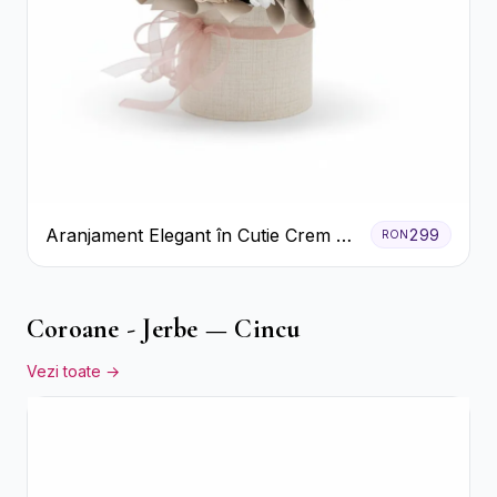
Aranjament Elegant în Cutie Crem cu
299
RON
Crizanteme și Trandafiri
Coroane - Jerbe — Cincu
Vezi toate →