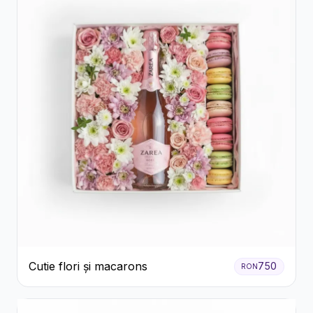
Cutie flori și macarons
750
RON