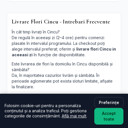
Livrare Flori Cincu - Intrebari Frecvente
În cât timp livrați în Cincu?
De regulă în aceeași zi (2–4 ore) pentru comenzi
plasate în intervalul programului. La checkout poți
alege intervalul preferat; oferim și
livrare flori Cincu in
aceeasi zi
în funcție de disponibilitate.
Este livrarea de flori la domiciliu în Cincu disponibilă și
sâmbăta?
Da, în majoritatea cazurilor livrăm și sâmbăta. În
perioade aglomerate pot exista sloturi limitate, afișate
la finalizare.
Pot programa livrarea pentru o oră anume în Cincu?
Oferim intervale orare; pentru ore fixe încercăm să
Preferințe
Folosim cookie-uri pentru a personaliza
acomodăm cererea, în funcție de traseul curierilor.
conținutul și a analiza traficul. Poți gestiona
Accept
categoriile de consimțământ.
Află mai mult
.
Pot adăuga un mesaj personalizat la buchet?
toate
Desigur. Felicitarea este inclusă; scrie mesajul dorit în
câmpul dedicat, iar noi îl vom imprima lizibil. Realizăm și