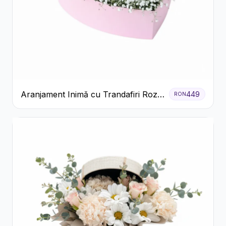
Aranjament Inimă cu Trandafiri Roz
449
RON
și Gypsophila Albă