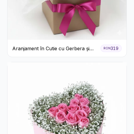
Aranjament în Cutie cu Gerbera și
319
RON
Trandafiri Roz