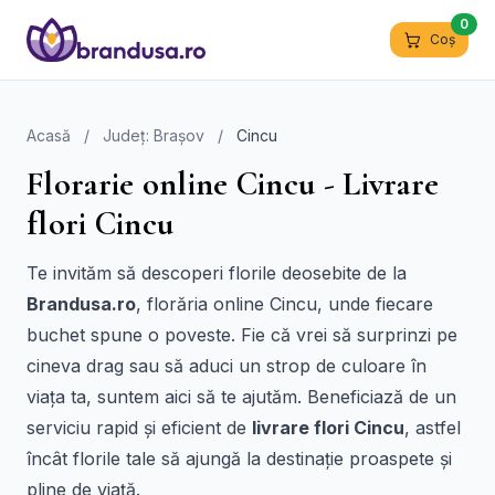
0
Coș
Acasă
/
Județ: Brașov
/
Cincu
Florarie online Cincu - Livrare
flori Cincu
Te invităm să descoperi florile deosebite de la
Brandusa.ro
, florăria online Cincu, unde fiecare
buchet spune o poveste. Fie că vrei să surprinzi pe
cineva drag sau să aduci un strop de culoare în
viața ta, suntem aici să te ajutăm. Beneficiază de un
serviciu rapid și eficient de
livrare flori Cincu
, astfel
încât florile tale să ajungă la destinație proaspete și
pline de viață.