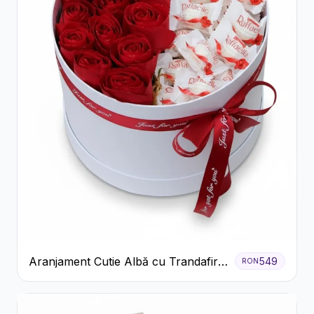
Aranjament Cutie Albă cu Trandafiri
549
RON
Roșii și Raffaello