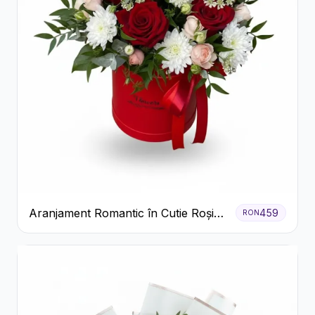
Aranjament Romantic în Cutie Roșie
459
RON
cu Trandafiri și Crizanteme