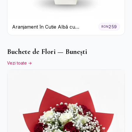
Aranjament în Cutie Albă cu
259
RON
Trandafiri Roșii și Lisianthus
Buchete de Flori — Bunești
Vezi toate →