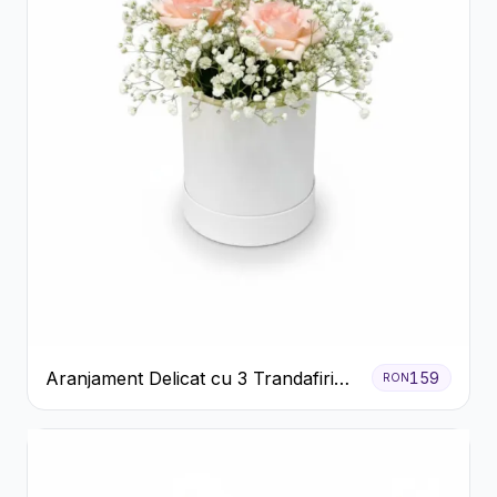
Aranjament Delicat cu 3 Trandafiri
159
RON
Roz în Cutie Albă