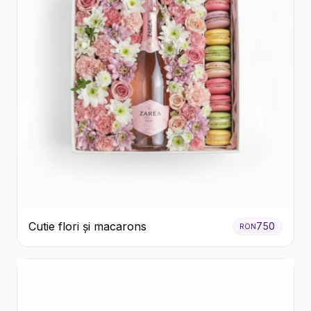
Cutie flori și macarons
750
RON