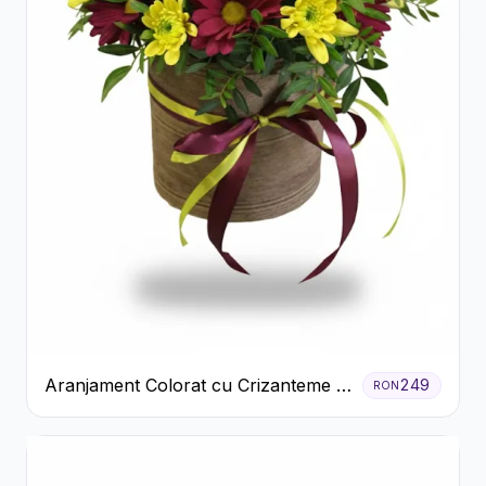
Aranjament Colorat cu Crizanteme în
249
RON
Cutie Rustică