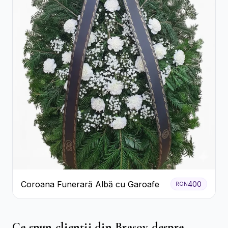
Coroana Funerară Albă cu Garoafe
400
RON
Ce spun clienții din Brașov despre