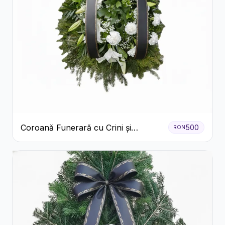
Coroană Funerară cu Crini și
500
RON
Garoafe Albe