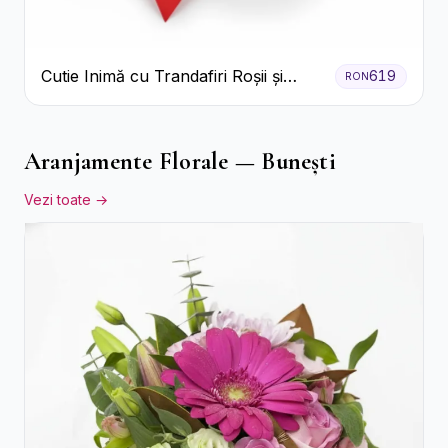
Cutie Inimă cu Trandafiri Roșii și
619
RON
Bomboane Raffaello
Aranjamente Florale — Bunești
Vezi toate →