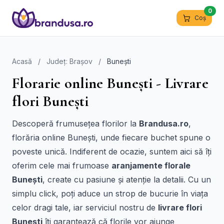
0
Coș
Acasă
/
Județ: Brașov
/
Bunești
Florarie online Bunești - Livrare
flori Bunești
Descoperă frumusețea florilor la
Brandusa.ro
,
florăria online Bunești, unde fiecare buchet spune o
poveste unică. Indiferent de ocazie, suntem aici să îți
oferim cele mai frumoase
aranjamente florale
Bunești
, create cu pasiune și atenție la detalii. Cu un
simplu click, poți aduce un strop de bucurie în viața
celor dragi tale, iar serviciul nostru de
livrare flori
Bunești
îți garantează că florile vor ajunge