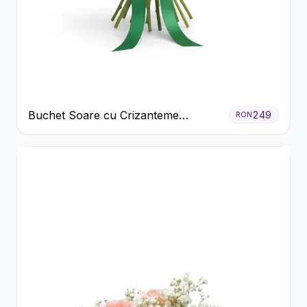
Buchet Soare cu Crizanteme
249
RON
Galbene și Trandafiri Albi