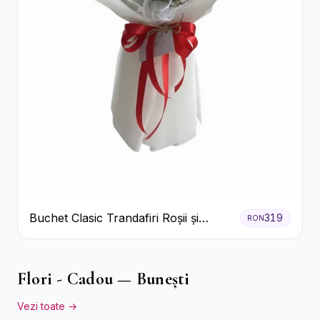
Buchet Clasic Trandafiri Roșii și
319
RON
Eucalipt
Flori - Cadou — Bunești
Vezi toate →