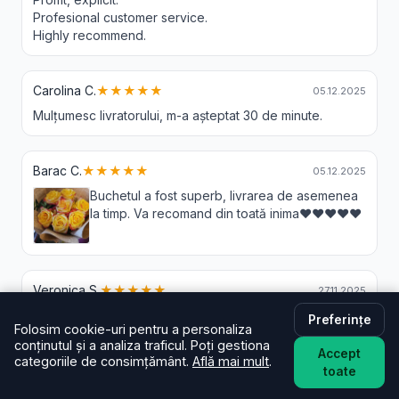
Profesional customer service.
Highly recommend.
Carolina C.
★★★★★
05.12.2025
Mulțumesc livratorului, m-a așteptat 30 de minute.
Barac C.
★★★★★
05.12.2025
Buchetul a fost superb, livrarea de asemenea
la timp. Va recomand din toată inima❤️❤️❤️❤️❤️
Veronica S.
★★★★★
27.11.2025
Livrare de calitate și la timp chiar și atunci când comanda
Preferințe
Folosim cookie-uri pentru a personaliza
a a fost plasată cu o zi înainte! Mulțumesc!
conținutul și a analiza traficul. Poți gestiona
Accept
categoriile de consimțământ.
Află mai mult
.
toate
Mihai T.
★★★★★
26.11.2025