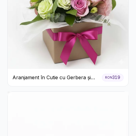
Aranjament în Cutie cu Gerbera și
319
RON
Trandafiri Roz