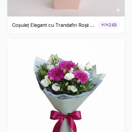
Coșuleț Elegant cu Trandafiri Roșii și
249
RON
Lisianthus Alb