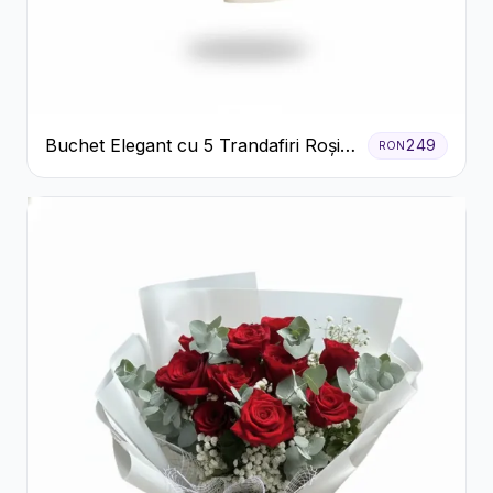
Buchet Elegant cu 5 Trandafiri Roșii
249
RON
și Eucalipt