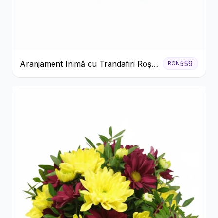
Aranjament Inimă cu Trandafiri Roșii
559
RON
și Ciocolată Ferrero Rocher