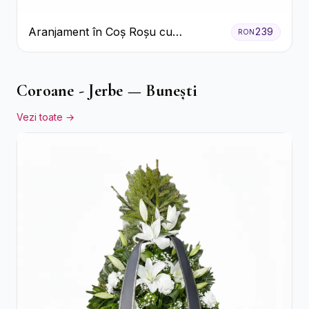
Aranjament în Coș Roșu cu
239
RON
Trandafiri și Crizanteme Albe
Coroane - Jerbe — Bunești
Vezi toate →