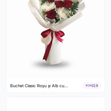
Buchet Clasic Roșu și Alb cu
319
RON
Crizanteme