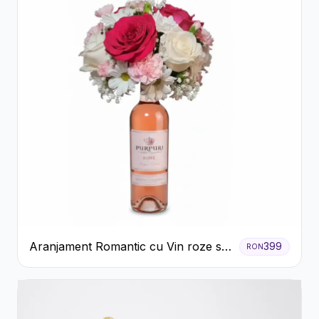
Aranjament Romantic cu Vin roze si
399
RON
Flori pastel