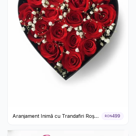
Aranjament Inimă cu Trandafiri Roșii
499
RON
și Floarea Miresei