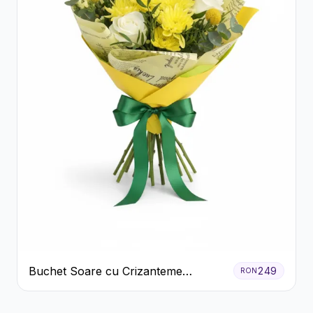
Buchet Soare cu Crizanteme
249
RON
Galbene și Trandafiri Albi