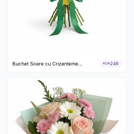
Buchet Soare cu Crizanteme
249
RON
Galbene și Trandafiri Albi