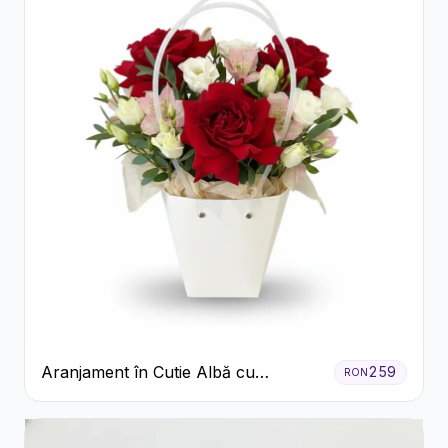
Aranjament în Cutie Albă cu
259
RON
Trandafiri Roșii și Lisianthus