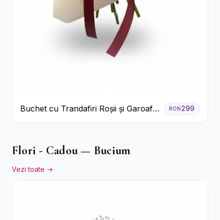
Buchet cu Trandafiri Roșii și Garoafe
299
RON
Roz Pal
Flori - Cadou — Bucium
Vezi toate →