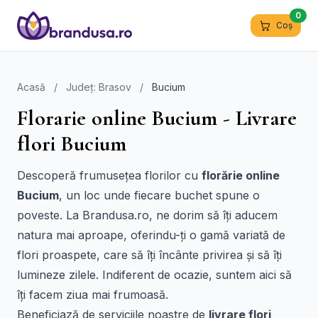
0
Coș
Acasă
/
Județ: Brasov
/
Bucium
Florarie online Bucium - Livrare
flori Bucium
Descoperă frumusețea florilor cu
florărie online
Bucium
, un loc unde fiecare buchet spune o
poveste. La Brandusa.ro, ne dorim să îți aducem
natura mai aproape, oferindu-ți o gamă variată de
flori proaspete, care să îți încânte privirea și să îți
lumineze zilele. Indiferent de ocazie, suntem aici să
îți facem ziua mai frumoasă.
Beneficiază de serviciile noastre de
livrare flori