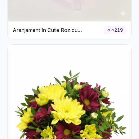
Aranjament în Cutie Roz cu
219
RON
Crizanteme Albe și Lila