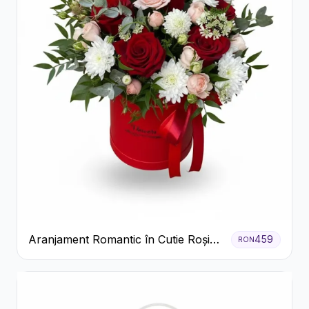
Aranjament Romantic în Cutie Roșie
459
RON
cu Trandafiri și Crizanteme