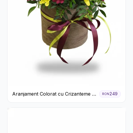
Aranjament Colorat cu Crizanteme în
249
RON
Cutie Rustică