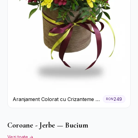
Aranjament Colorat cu Crizanteme în
249
RON
Cutie Rustică
Coroane - Jerbe — Bucium
Vezi toate →