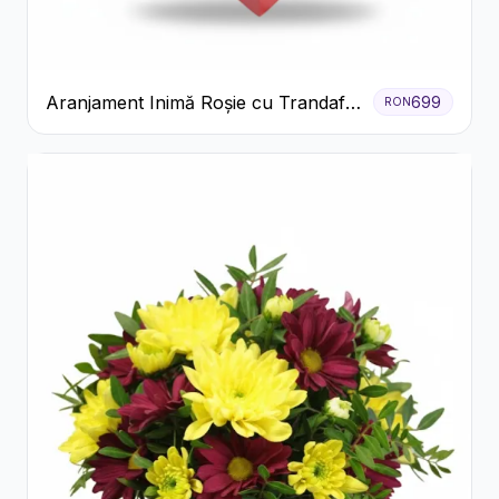
Aranjament Inimă Roșie cu Trandafiri
699
RON
și Ferrero Rocher Premium