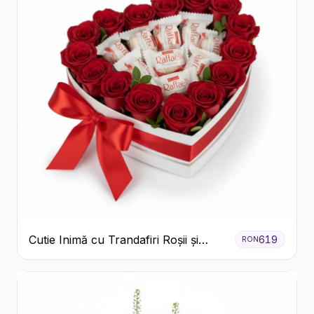
Cutie Inimă cu Trandafiri Roșii și
619
RON
Bomboane Raffaello