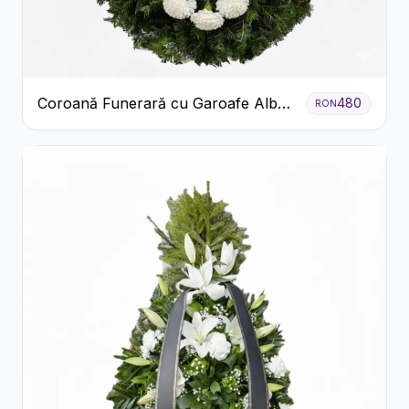
Coroană Funerară cu Garoafe Albe
480
RON
și Crizanteme