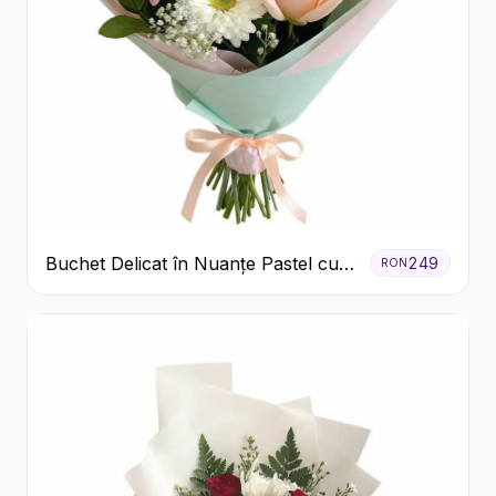
Buchet Delicat în Nuanțe Pastel cu
249
RON
Trandafiri și Crizanteme Roz