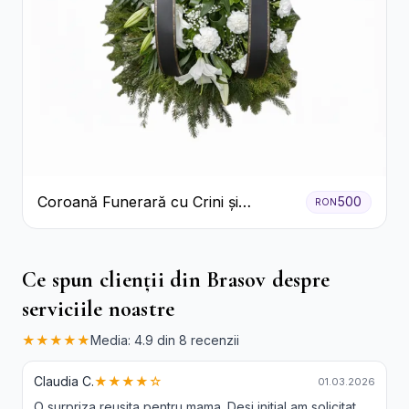
Coroană Funerară cu Crini și
500
RON
Garoafe Albe
Ce spun clienții din Brasov despre
serviciile noastre
★★★★★
Media: 4.9 din 8 recenzii
Claudia C.
★★★★☆
01.03.2026
O surpriza reusita pentru mama. Desi initial am solicitat