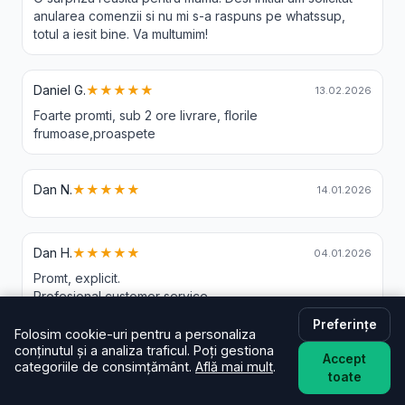
anularea comenzii si nu mi s-a raspuns pe whatssup,
totul a iesit bine. Va multumim!
Daniel G.
★★★★★
13.02.2026
Foarte promti, sub 2 ore livrare, florile
frumoase,proaspete
Dan N.
★★★★★
14.01.2026
Dan H.
★★★★★
04.01.2026
Promt, explicit.
Profesional customer service.
Highly recommend.
Preferințe
Folosim cookie-uri pentru a personaliza
conținutul și a analiza traficul. Poți gestiona
Accept
categoriile de consimțământ.
Află mai mult
.
Carolina C.
★★★★★
05.12.2025
toate
Mulțumesc livratorului, m-a așteptat 30 de minute.