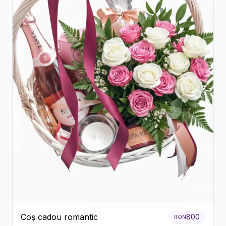
Coș cadou romantic
800
RON