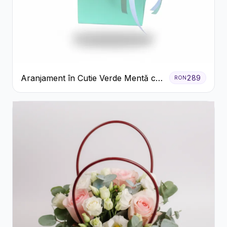
Aranjament în Cutie Verde Mentă cu
289
RON
Trandafiri și Alstroemeria