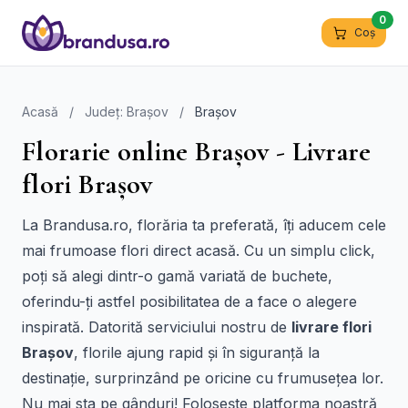
0
Coș
Acasă
/
Județ: Brașov
/
Brașov
Florarie online Brașov - Livrare
flori Brașov
La Brandusa.ro, florăria ta preferată, îți aducem cele
mai frumoase flori direct acasă. Cu un simplu click,
poți să alegi dintr-o gamă variată de buchete,
oferindu-ți astfel posibilitatea de a face o alegere
inspirată. Datorită serviciului nostru de
livrare flori
Brașov
, florile ajung rapid și în siguranță la
destinație, surprinzând pe oricine cu frumusețea lor.
Nu mai sta pe gânduri! Folosește platforma noastră