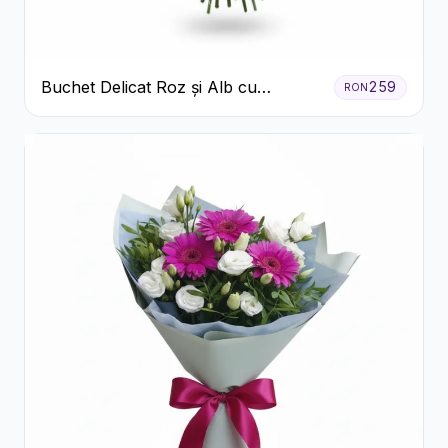
Buchet Delicat Roz și Alb cu
259
RON
Trandafiri și Lisianthus