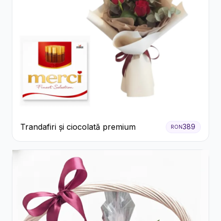
Trandafiri și ciocolată premium
389
RON