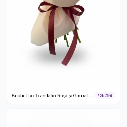
Buchet cu Trandafiri Roșii și Garoafe
299
RON
Roz Pal