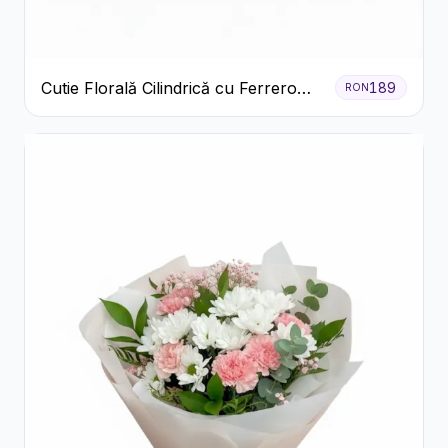
Cutie Florală Cilindrică cu Ferrero
189
RON
Rocher și Trandafiri Pastel