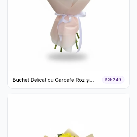
Buchet Delicat cu Garoafe Roz și
249
RON
Crizanteme Albe