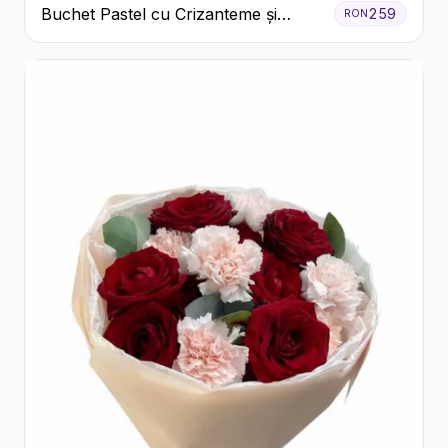
Buchet Pastel cu Crizanteme și
259
RON
Garoafe