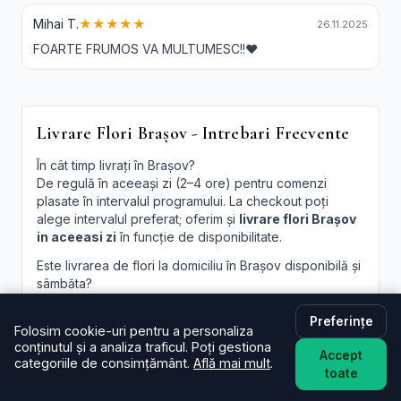
Mihai T.
★★★★★
26.11.2025
FOARTE FRUMOS VA MULTUMESC!!❤️
Livrare Flori Brașov - Intrebari Frecvente
În cât timp livrați în Brașov?
De regulă în aceeași zi (2–4 ore) pentru comenzi
plasate în intervalul programului. La checkout poți
alege intervalul preferat; oferim și
livrare flori Brașov
in aceeasi zi
în funcție de disponibilitate.
Este livrarea de flori la domiciliu în Brașov disponibilă și
sâmbăta?
Da, în majoritatea cazurilor livrăm și sâmbăta. În
perioade aglomerate pot exista sloturi limitate, afișate
Preferințe
Folosim cookie-uri pentru a personaliza
la finalizare.
conținutul și a analiza traficul. Poți gestiona
Accept
categoriile de consimțământ.
Află mai mult
.
Pot programa livrarea pentru o oră anume în Brașov?
toate
Oferim intervale orare; pentru ore fixe încercăm să