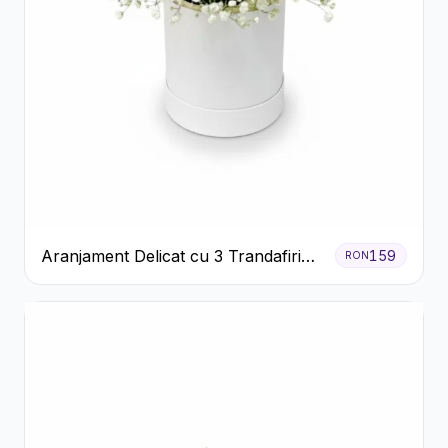
Aranjament Delicat cu 3 Trandafiri
159
RON
Roz în Cutie Albă