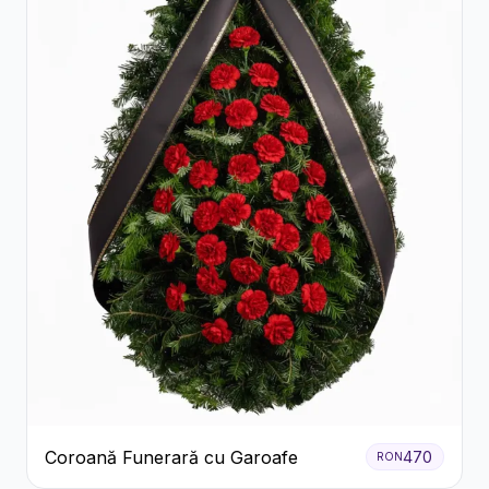
Coroană Funerară cu Garoafe
470
RON