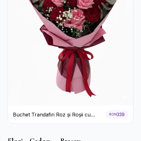
Buchet Trandafiri Roz și Roșii cu
339
RON
Eucalipt și Gypsophila