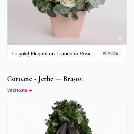
Coșuleț Elegant cu Trandafiri Roșii și
249
RON
Lisianthus Alb
Coroane - Jerbe — Brașov
Vezi toate →