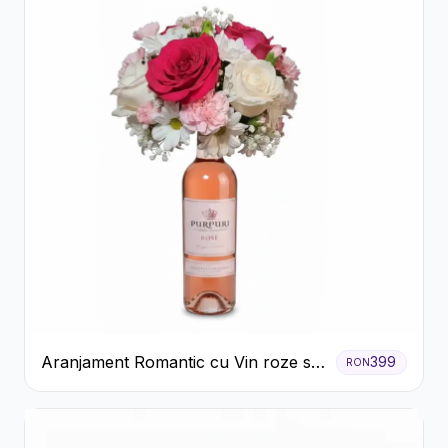
Aranjament Romantic cu Vin roze si
399
RON
Flori pastel