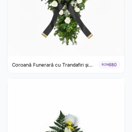
Coroană Funerară cu Trandafiri și
680
RON
Crini