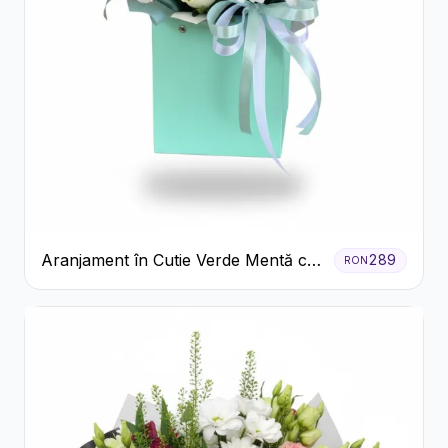
Aranjament în Cutie Verde Mentă cu
289
RON
Trandafiri și Alstroemeria