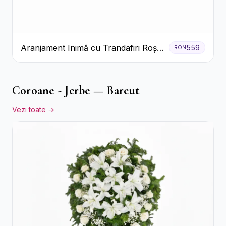
Aranjament Inimă cu Trandafiri Roșii
559
RON
și Ciocolată Ferrero Rocher
Coroane - Jerbe — Barcut
Vezi toate →