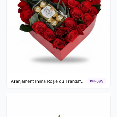
Aranjament Inimă Roșie cu Trandafiri
699
RON
și Ferrero Rocher Premium