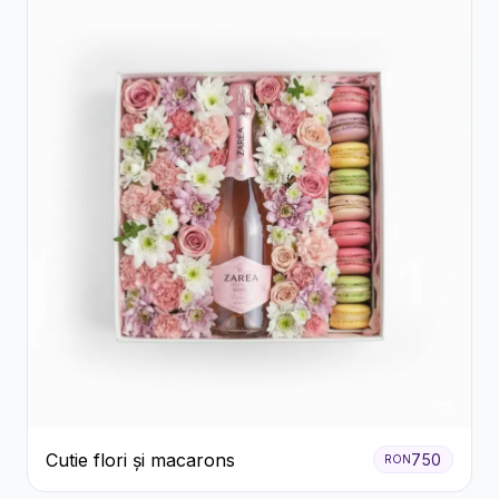
Cutie flori și macarons
750
RON