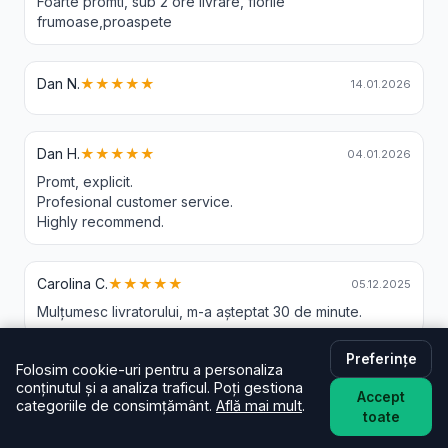
Foarte promti, sub 2 ore livrare, florile
frumoase,proaspete
Dan N.
★★★★★
14.01.2026
Dan H.
★★★★★
04.01.2026
Promt, explicit.
Profesional customer service.
Highly recommend.
Carolina C.
★★★★★
05.12.2025
Mulțumesc livratorului, m-a așteptat 30 de minute.
Preferințe
Folosim cookie-uri pentru a personaliza
Barac C.
★★★★★
05.12.2025
conținutul și a analiza traficul. Poți gestiona
Accept
Buchetul a fost superb, livrarea de asemenea
categoriile de consimțământ.
Află mai mult
.
toate
la timp. Va recomand din toată inima❤️❤️❤️❤️❤️