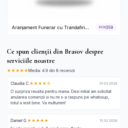
Aranjament Funerar cu Trandafiri
359
RON
Albi Crizanteme Galbene și Crini
Ce spun clienții din Brasov despre
serviciile noastre
★★★★★
Media: 4.9 din 8 recenzii
Claudia C.
★★★★☆
01.03.2026
O surpriza reusita pentru mama. Desi initial am solicitat
anularea comenzii si nu mi s-a raspuns pe whatssup,
totul a iesit bine. Va multumim!
Daniel G.
★★★★★
13.02.2026