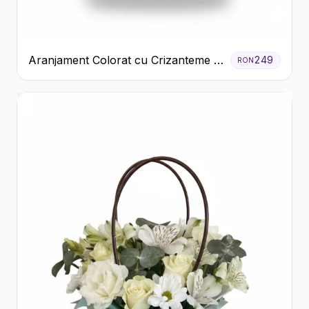
Aranjament Colorat cu Crizanteme în
249
RON
Cutie Rustică