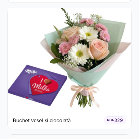
Buchet vesel și ciocolată
329
RON