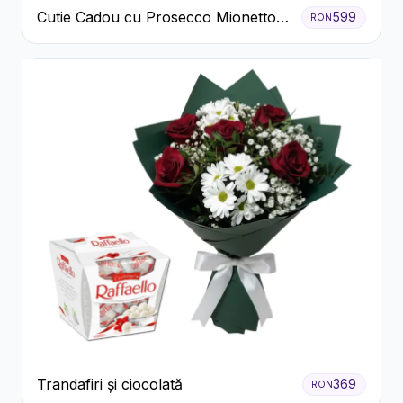
Cutie Cadou cu Prosecco Mionetto
599
RON
Ferrero Rocher și Flori Pastelate
Trandafiri și ciocolată
369
RON