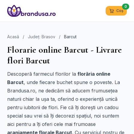
0
Coș
Acasă
/
Județ: Brasov
/
Barcut
Florarie online Barcut - Livrare
flori Barcut
Descoperă farmecul florilor la
florăria online
Barcut
, unde fiecare buchet spune o poveste. La
Brandusa.ro, ne dedicăm să aducem frumusețea
naturii chiar la ușa ta, oferind o experiență unică
pentru iubitorii de flori. Fie că îți dorești un cadou
special sau vrei să îți decorezi spațiul, noi suntem
aici pentru a îți oferi cele mai frumoase
aranjamente florale Barcut
. Cu serviciul nostru de