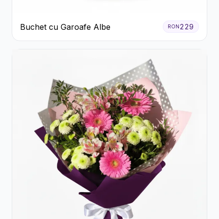
Buchet cu Garoafe Albe
229
RON