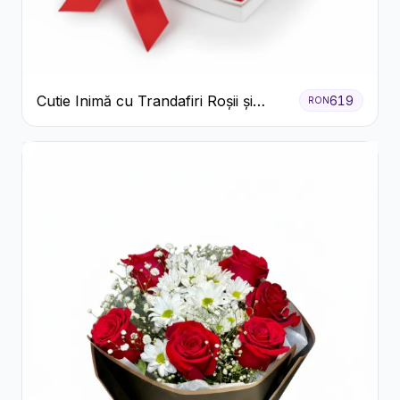
Cutie Inimă cu Trandafiri Roșii și
619
RON
Bomboane Raffaello