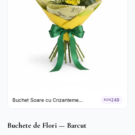
Buchet Soare cu Crizanteme
249
RON
Galbene și Trandafiri Albi
Buchete de Flori — Barcut