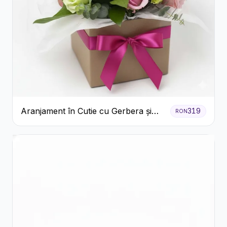
Aranjament în Cutie cu Gerbera și
319
RON
Trandafiri Roz