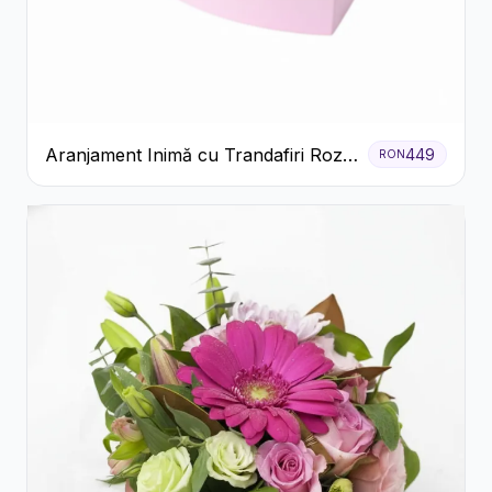
Aranjament Inimă cu Trandafiri Roz
449
RON
și Gypsophila Albă