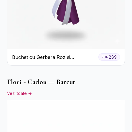
Buchet cu Gerbera Roz și
289
RON
Crizanteme Verzi
Flori - Cadou — Barcut
Vezi toate →