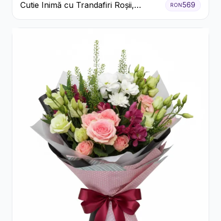
Cutie Inimă cu Trandafiri Roșii,
569
RON
Crizanteme Albe și Bomboane
Raffaello