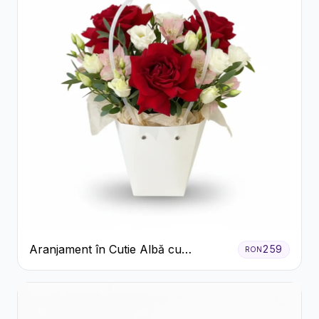
Aranjament în Cutie Albă cu
259
RON
Trandafiri Roșii și Lisianthus