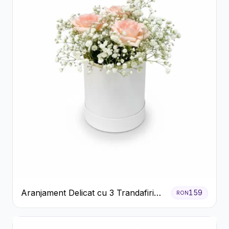
Aranjament Delicat cu 3 Trandafiri
159
RON
Roz în Cutie Albă