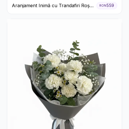
Aranjament Inimă cu Trandafiri Roșii
559
RON
și Ciocolată Ferrero Rocher