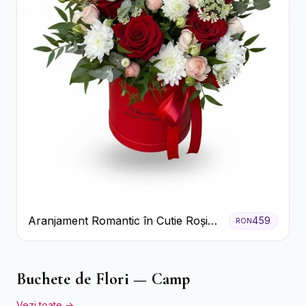
Aranjament Romantic în Cutie Roșie
459
RON
cu Trandafiri și Crizanteme
Buchete de Flori — Camp
Vezi toate →