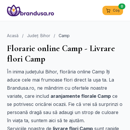
0
Coș
Acasă
/
Județ: Bihor
/
Camp
Florarie online Camp - Livrare
flori Camp
În inima județului Bihor, florăria online Camp îți
aduce cele mai frumoase flori direct la ușa ta. La
Brandusa.ro, ne mândrim cu ofertele noastre
variate, care includ
aranjamente florale Camp
ce
se potrivesc oricărei ocazii. Fie că vrei să surprinzi o
persoană dragă sau să adaugi un strop de culoare
în viața ta, suntem aici să te ajutăm.
Serviciile noastre de
livrare flori Camp
sunt rapide