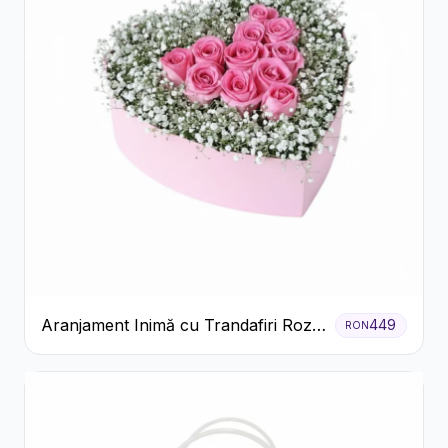
Aranjament Inimă cu Trandafiri Roz
449
RON
și Gypsophila Albă