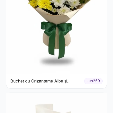
Buchet cu Crizanteme Albe și
269
RON
Galbene