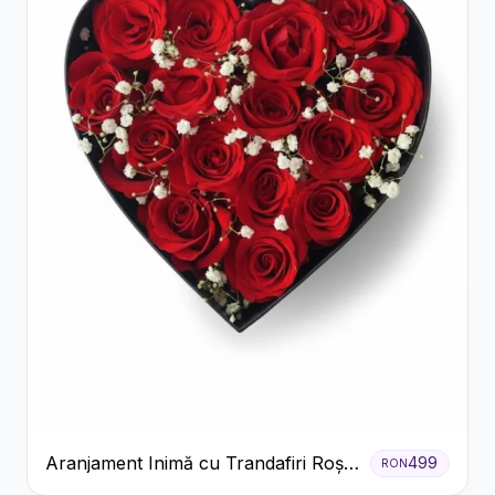
Aranjament Inimă cu Trandafiri Roșii
499
RON
și Floarea Miresei