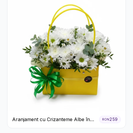
Aranjament cu Crizanteme Albe în
259
RON
Cutie Galbenă