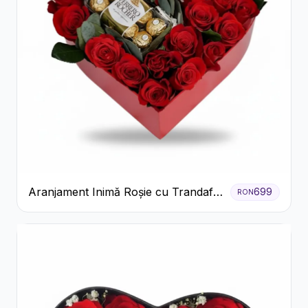
Aranjament Inimă Roșie cu Trandafiri
699
RON
și Ferrero Rocher Premium