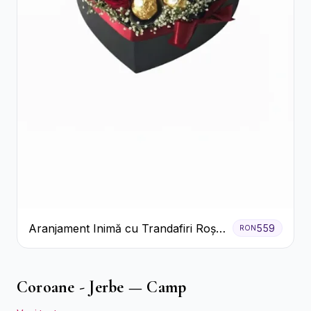
Aranjament Inimă cu Trandafiri Roșii
559
RON
și Ciocolată Ferrero Rocher
Coroane - Jerbe — Camp