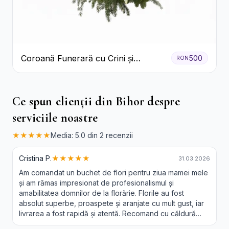
Coroană Funerară cu Crini și
500
RON
Garoafe Albe
Ce spun clienții din Bihor despre
serviciile noastre
★★★★★
Media: 5.0 din 2 recenzii
Cristina P.
★★★★★
31.03.2026
Am comandat un buchet de flori pentru ziua mamei mele
și am rămas impresionat de profesionalismul și
amabilitatea domnilor de la florărie. Florile au fost
absolut superbe, proaspete și aranjate cu mult gust, iar
livrarea a fost rapidă și atentă. Recomand cu căldură
această florărie tuturor celor care doresc să aducă