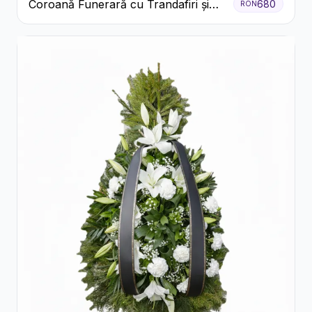
Coroană Funerară cu Trandafiri și
680
RON
Crini