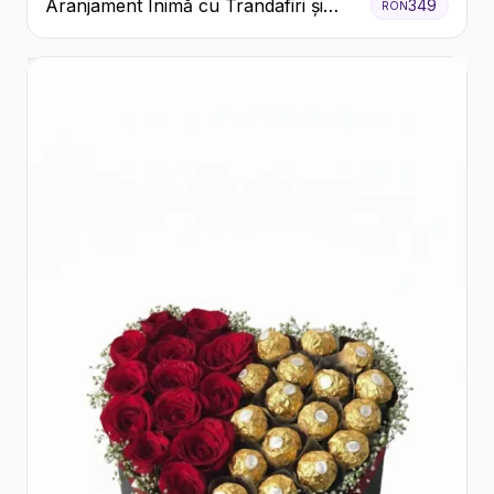
Aranjament Inimă cu Trandafiri și
349
RON
Praline Ferrero