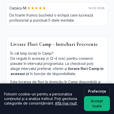
bucurie printr-un gest frumos!
Cazacu M.
★★★★★
14.02.2026
Da foarte frumos buchetul o echipă care lucrează
profesional și punctual 5 stele meritate.
Livrare Flori Camp - Intrebari Frecvente
În cât timp livrați în Camp?
De regulă în aceeași zi (2–4 ore) pentru comenzi
plasate în intervalul programului. La checkout poți
alege intervalul preferat; oferim și
livrare flori Camp in
aceeasi zi
în funcție de disponibilitate.
Este livrarea de flori la domiciliu în Camp disponibilă și
sâmbăta?
Preferințe
Da, în majoritatea cazurilor livrăm și sâmbăta. În
Folosim cookie-uri pentru a personaliza
perioade aglomerate pot exista sloturi limitate, afișate
conținutul și a analiza traficul. Poți gestiona
Accept
la finalizare.
categoriile de consimțământ.
Află mai mult
.
toate
Pot programa livrarea pentru o oră anume în Camp?