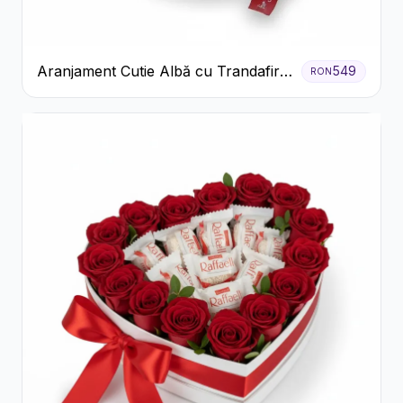
Aranjament Cutie Albă cu Trandafiri
549
RON
Roșii și Raffaello