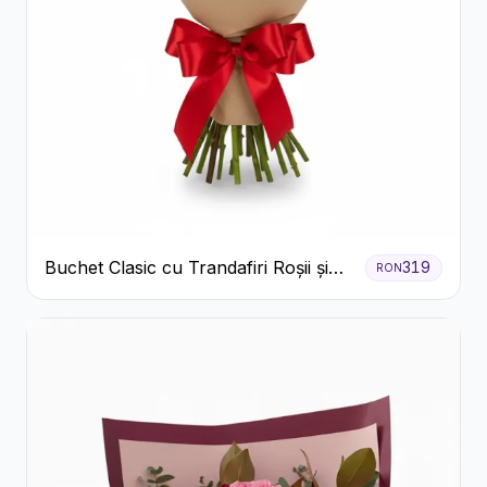
Buchet Clasic cu Trandafiri Roșii și
319
RON
Gypsophila