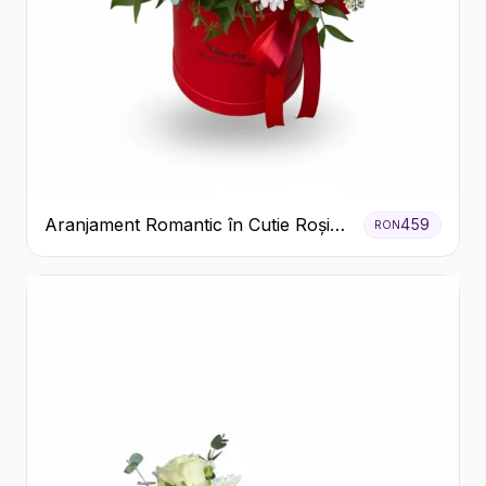
Aranjament Romantic în Cutie Roșie
459
RON
cu Trandafiri și Crizanteme