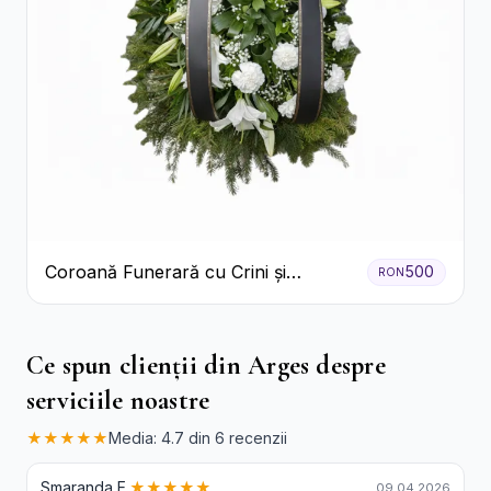
Coroană Funerară cu Crini și
500
RON
Garoafe Albe
Ce spun clienții din Arges despre
serviciile noastre
★★★★★
Media: 4.7 din 6 recenzii
Smaranda E.
★★★★★
09.04.2026