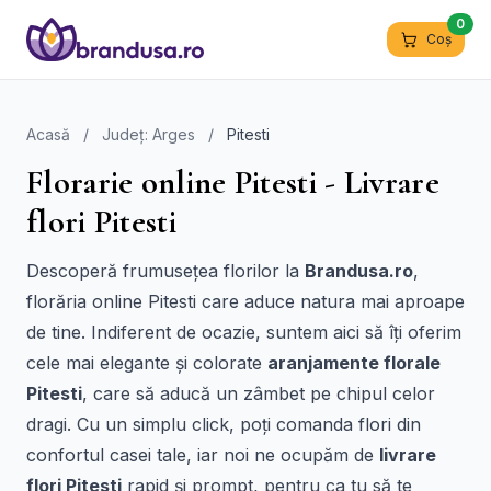
0
Coș
Acasă
/
Județ: Arges
/
Pitesti
Florarie online Pitesti - Livrare
flori Pitesti
Descoperă frumusețea florilor la
Brandusa.ro
,
florăria online Pitesti care aduce natura mai aproape
de tine. Indiferent de ocazie, suntem aici să îți oferim
cele mai elegante și colorate
aranjamente florale
Pitesti
, care să aducă un zâmbet pe chipul celor
dragi. Cu un simplu click, poți comanda flori din
confortul casei tale, iar noi ne ocupăm de
livrare
flori Pitesti
rapid și prompt, pentru ca tu să te