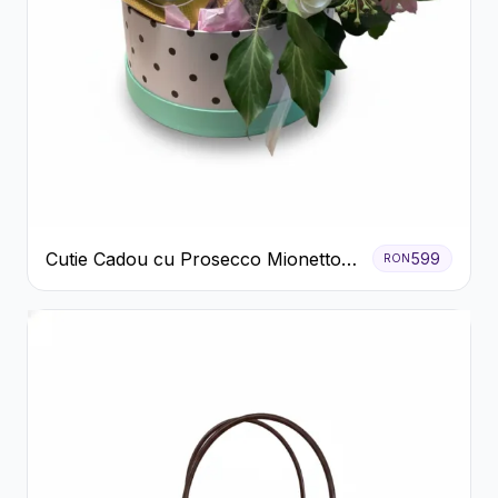
Cutie Cadou cu Prosecco Mionetto
599
RON
Ferrero Rocher și Flori Pastelate