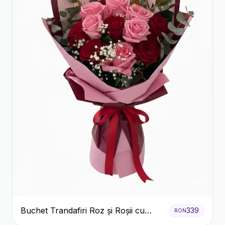
Buchet Trandafiri Roz și Roșii cu
339
RON
Eucalipt și Gypsophila