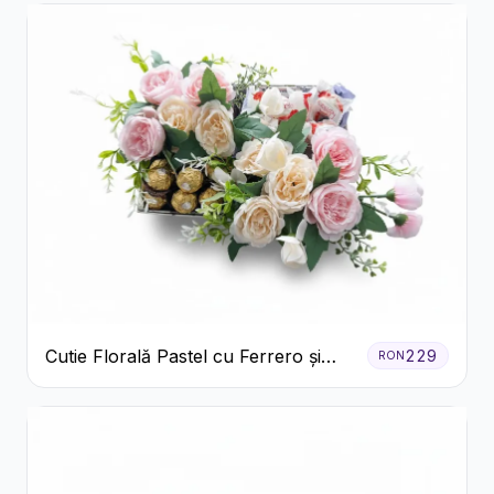
Cutie Florală Pastel cu Ferrero și
229
RON
Raffaello