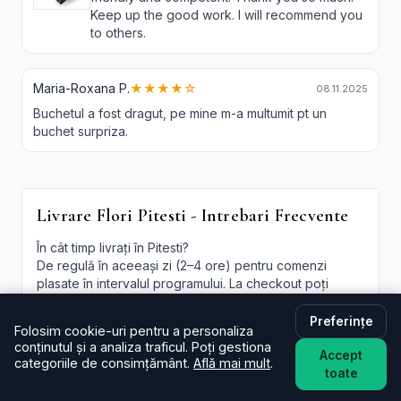
Keep up the good work. I will recommend you
to others.
Maria-Roxana P.
★★★★☆
08.11.2025
Buchetul a fost dragut, pe mine m-a multumit pt un
buchet surpriza.
Livrare Flori Pitesti - Intrebari Frecvente
În cât timp livrați în Pitesti?
De regulă în aceeași zi (2–4 ore) pentru comenzi
plasate în intervalul programului. La checkout poți
alege intervalul preferat; oferim și
livrare flori Pitesti
in aceeasi zi
în funcție de disponibilitate.
Preferințe
Folosim cookie-uri pentru a personaliza
conținutul și a analiza traficul. Poți gestiona
Este livrarea de flori la domiciliu în Pitesti disponibilă și
Accept
categoriile de consimțământ.
Află mai mult
.
sâmbăta?
toate
Da, în majoritatea cazurilor livrăm și sâmbăta. În