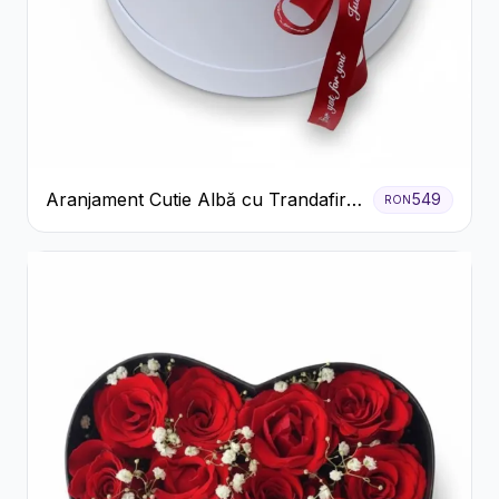
Aranjament Cutie Albă cu Trandafiri
549
RON
Roșii și Raffaello