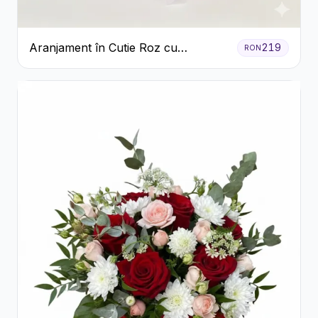
Aranjament în Cutie Roz cu
219
RON
Crizanteme Albe și Lila