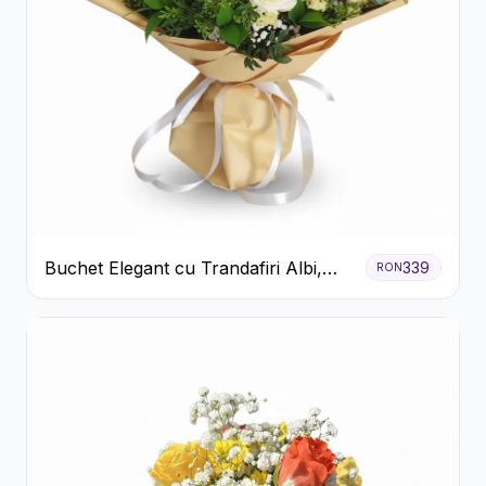
Buchet Elegant cu Trandafiri Albi,
339
RON
Hortensie și Crizanteme Crem