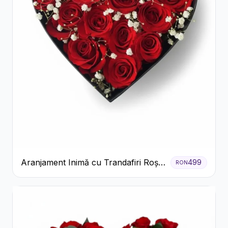
Aranjament Inimă cu Trandafiri Roșii
499
RON
și Floarea Miresei