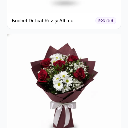
Buchet Delicat Roz și Alb cu
259
RON
Trandafiri și Lisianthus