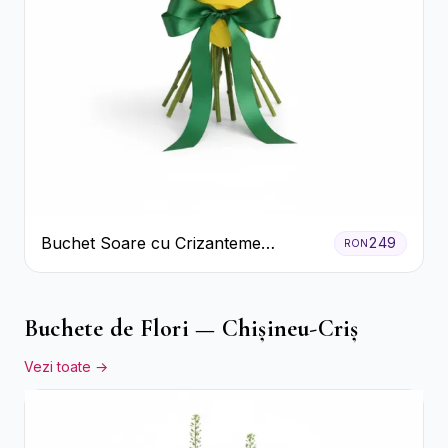
Buchet Soare cu Crizanteme
249
RON
Galbene și Trandafiri Albi
Buchete de Flori — Chișineu-Criș
Vezi toate →