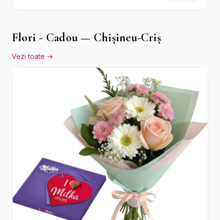
Roșii
Flori - Cadou — Chișineu-Criș
Vezi toate →