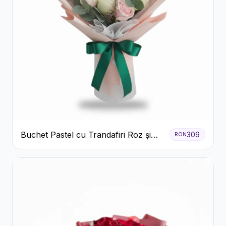
Buchet Pastel cu Trandafiri Roz și
309
RON
Albi