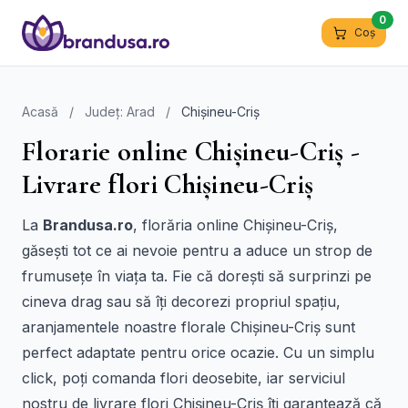
0
Coș
Acasă
/
Județ: Arad
/
Chișineu-Criș
Florarie online Chișineu-Criș -
Livrare flori Chișineu-Criș
La
Brandusa.ro
, florăria online Chișineu-Criș,
găsești tot ce ai nevoie pentru a aduce un strop de
frumusețe în viața ta. Fie că dorești să surprinzi pe
cineva drag sau să îți decorezi propriul spațiu,
aranjamentele noastre florale Chișineu-Criș sunt
perfect adaptate pentru orice ocazie. Cu un simplu
click, poți comanda flori deosebite, iar serviciul
nostru de livrare flori Chișineu-Criș îți garantează că