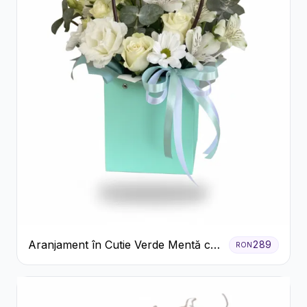
Aranjament în Cutie Verde Mentă cu
289
RON
Trandafiri și Alstroemeria