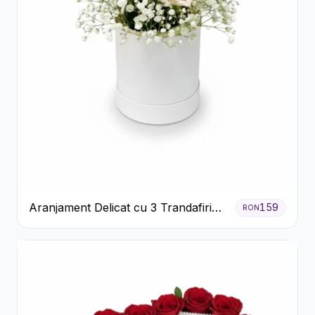
Aranjament Delicat cu 3 Trandafiri
159
RON
Roz în Cutie Albă