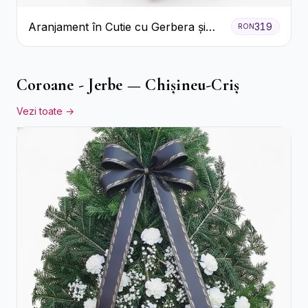
Aranjament în Cutie cu Gerbera și
319
RON
Trandafiri Roz
Coroane - Jerbe — Chișineu-Criș
Vezi toate →