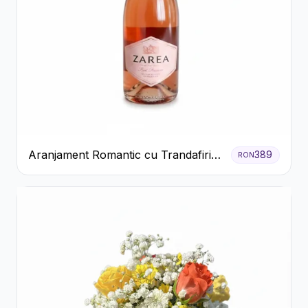
Aranjament Romantic cu Trandafiri
389
RON
Roșii și Șampanie rose