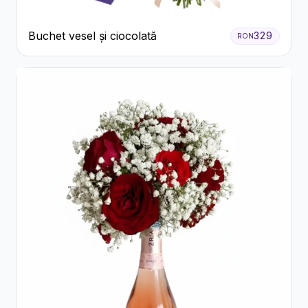
Buchet vesel și ciocolată
329
RON