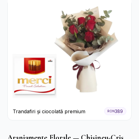
Trandafiri și ciocolată premium
389
RON
Aranjamente Florale — Chișineu-Criș