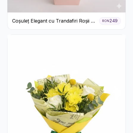
Coșuleț Elegant cu Trandafiri Roșii și
249
RON
Lisianthus Alb