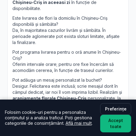
Chișineu-Criș in aceeasi zi
în funcție de
disponibilitate.
Este livrarea de flori la domiciliu în Chișineu-Criș
disponibilă și sâmbăta?
Da, în majoritatea cazurilor livrăm și sâmbăta. În
perioade aglomerate pot exista sloturi limitate, afișate
la finalizare.
Pot programa livrarea pentru o oră anume în Chișineu-
Criș?
Oferim intervale orare; pentru ore fixe încercăm să
acomodăm cererea, în funcție de traseul curierilor.
Pot adăuga un mesaj personalizat la buchet?
Desigur. Felicitarea este inclusă; scrie mesajul dorit în
câmpul dedicat, iar noi îl vom imprima lizibil. Realizăm și
aranjamente florale Chișineu-Criș
personalizate, la
cerere.
Preferințe
Folosim cookie-uri pentru a personaliza
conținutul și a analiza traficul. Poți gestiona
Accept
categoriile de consimțământ.
Află mai mult
.
toate