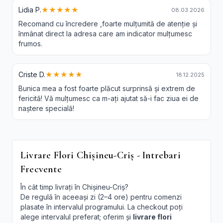
Lidia P.
★★★★★
08.03.2026
Recomand cu încredere ,foarte mulțumită de atenție și
înmânat direct la adresa care am indicator mulțumesc
frumos.
Criste D.
★★★★★
18.12.2025
Bunica mea a fost foarte plăcut surprinsă și extrem de
fericită! Vă mulțumesc ca m-ați ajutat să-i fac ziua ei de
naștere specială!
Livrare Flori Chișineu-Criș - Intrebari
Frecvente
În cât timp livrați în Chișineu-Criș?
De regulă în aceeași zi (2–4 ore) pentru comenzi
plasate în intervalul programului. La checkout poți
alege intervalul preferat; oferim și
livrare flori