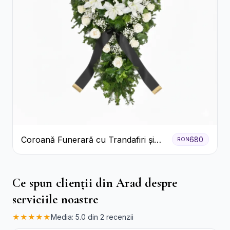
Coroană Funerară cu Trandafiri și
680
RON
Crini
Ce spun clienții din Arad despre
serviciile noastre
★★★★★
Media: 5.0 din 2 recenzii