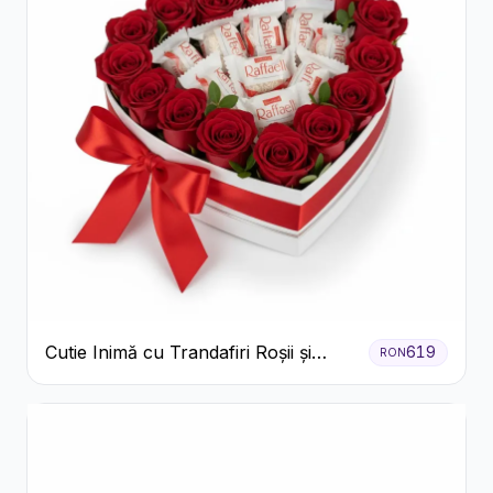
Cutie Inimă cu Trandafiri Roșii și
619
RON
Bomboane Raffaello