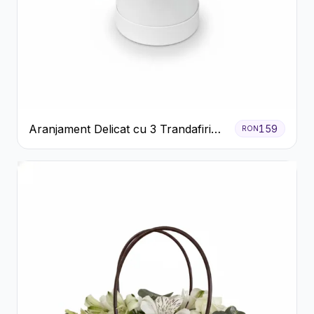
Aranjament Delicat cu 3 Trandafiri
159
RON
Roz în Cutie Albă