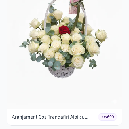
Aranjament Coș Trandafiri Albi cu
699
RON
Accent Roșu