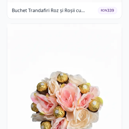
Buchet Trandafiri Roz și Roșii cu
339
RON
Eucalipt și Gypsophila