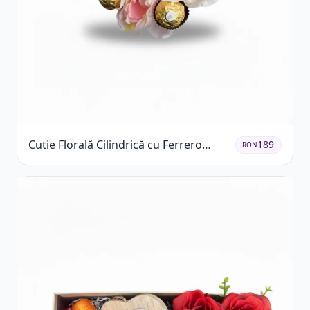
Cutie Florală Cilindrică cu Ferrero
189
RON
Rocher și Trandafiri Pastel