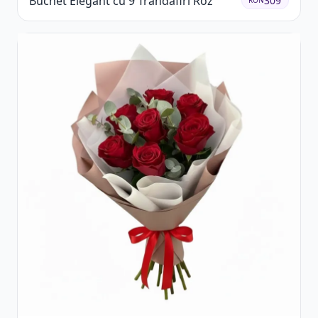
Buchet Elegant cu 9 Trandafiri Roz
309
RON