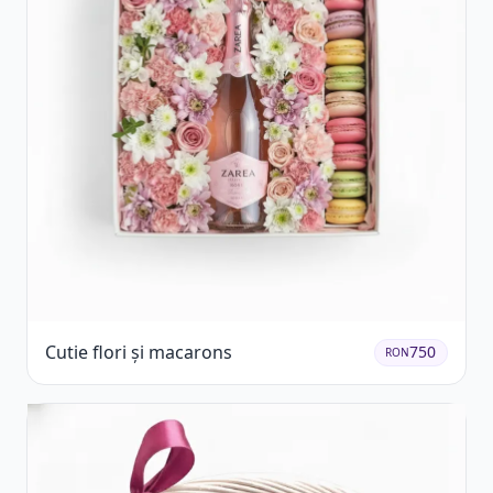
Cutie flori și macarons
750
RON