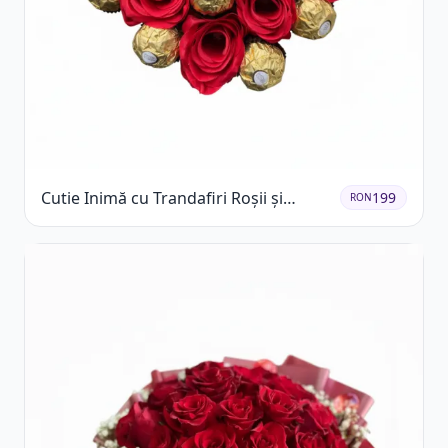
Cutie Inimă cu Trandafiri Roșii și
199
RON
Ferrero Rocher