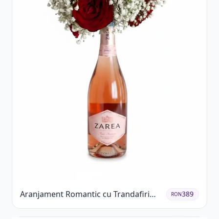
Aranjament Romantic cu Trandafiri
389
RON
Roșii și Șampanie rose