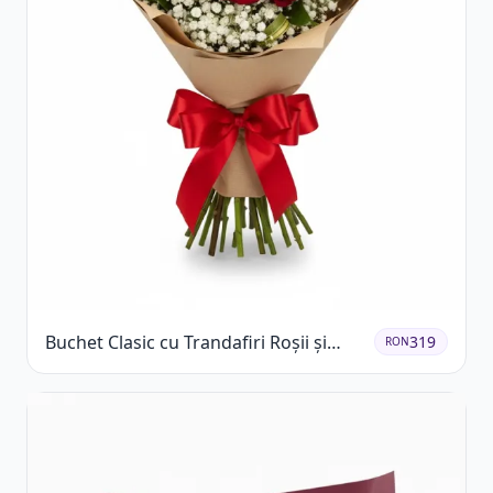
Buchet Clasic cu Trandafiri Roșii și
319
RON
Gypsophila