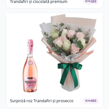
Trandafiri și ciocolată premium
389
RON
Surpriză roz Trandafiri și prosecco
489
RON