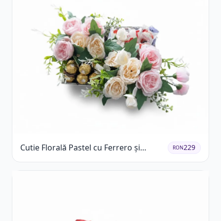
Cutie Florală Pastel cu Ferrero și
229
RON
Raffaello