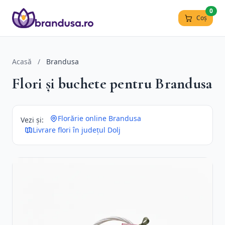
0
Coș
Acasă
/
Brandusa
Flori și buchete pentru Brandusa
Florărie online Brandusa
Vezi și:
Livrare flori în județul Dolj