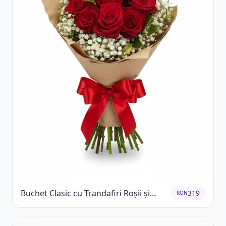
Buchet Clasic cu Trandafiri Roșii și
319
RON
Gypsophila