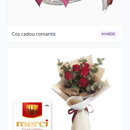
Coș cadou romantic
800
RON