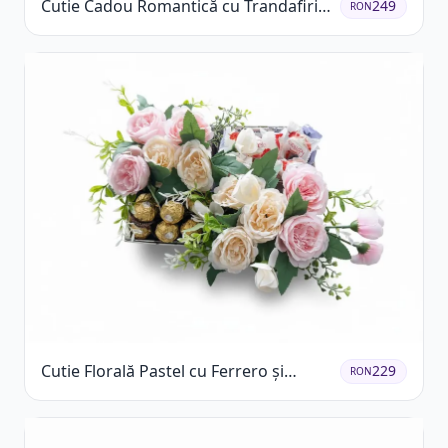
Cutie Cadou Romantică cu Trandafiri
249
RON
Șampanie și Lumânare
Cutie Florală Pastel cu Ferrero și
229
RON
Raffaello