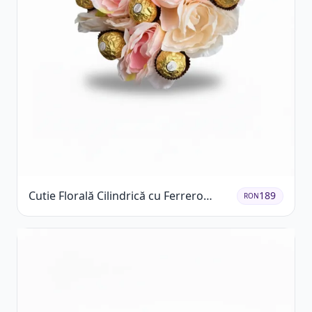
Cutie Florală Cilindrică cu Ferrero
189
RON
Rocher și Trandafiri Pastel