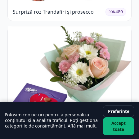
Surpriză roz Trandafiri și prosecco
489
RON
Preferințe
Folosim cookie-uri pentru a personaliza
conținutul și a analiza traficul. Poți gestiona
Accept
categoriile de consimțământ.
Află mai mult
.
toate
Buchet vesel și ciocolată
329
RON