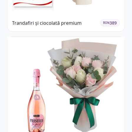
Trandafiri și ciocolată premium
389
RON