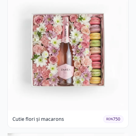
Cutie flori și macarons
750
RON