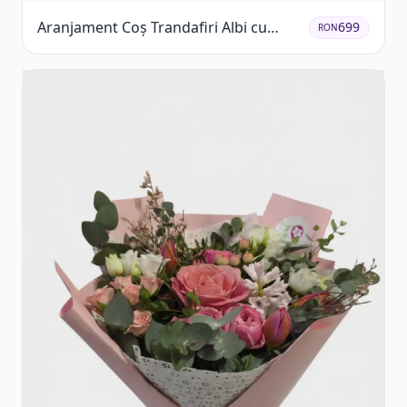
Aranjament Coș Trandafiri Albi cu
699
RON
Accent Roșu