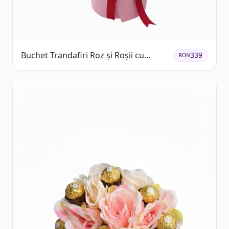
Buchet Trandafiri Roz și Roșii cu
339
RON
Eucalipt și Gypsophila