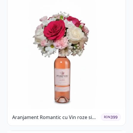
Aranjament Romantic cu Vin roze si
399
RON
Flori pastel