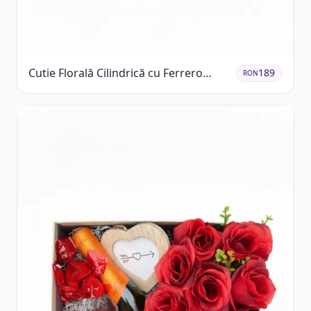
Cutie Florală Cilindrică cu Ferrero
189
RON
Rocher și Trandafiri Pastel