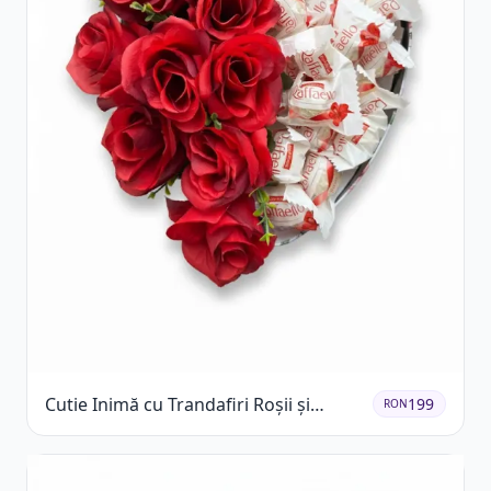
Cutie Inimă cu Trandafiri Roșii și
199
RON
Raffaello