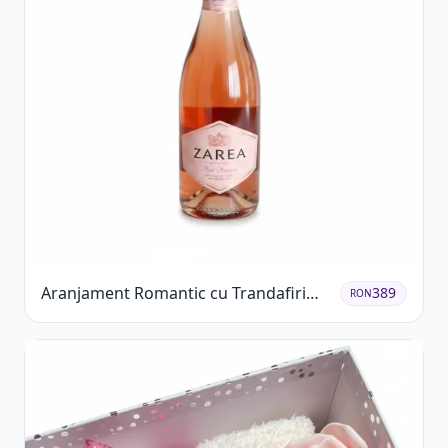
Aranjament Romantic cu Trandafiri
389
RON
Roșii și Șampanie rose