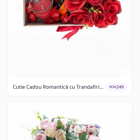
Cutie Cadou Romantică cu Trandafiri
249
RON
Șampanie și Lumânare