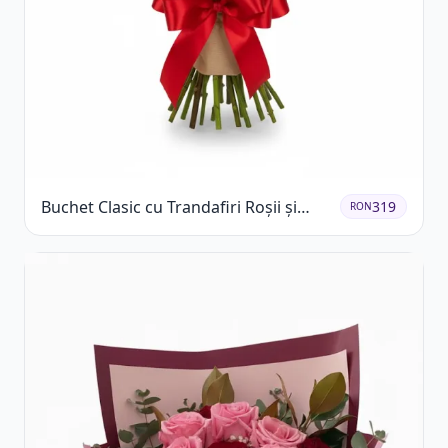
Buchet Clasic cu Trandafiri Roșii și
319
RON
Gypsophila