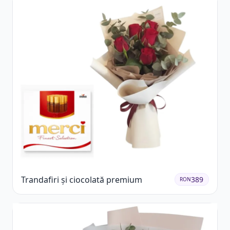
Trandafiri și ciocolată premium
389
RON