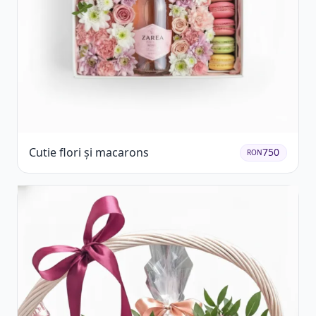
Cutie flori și macarons
750
RON