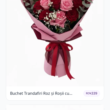
Buchet Trandafiri Roz și Roșii cu
339
RON
Eucalipt și Gypsophila