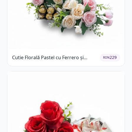
Cutie Florală Pastel cu Ferrero și
229
RON
Raffaello