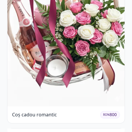
Coș cadou romantic
800
RON