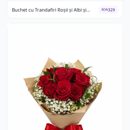
Buchet cu Trandafiri Roșii și Albi și
329
RON
Gypsophila