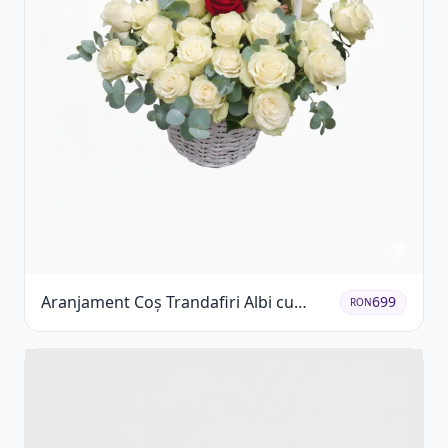
Aranjament Coș Trandafiri Albi cu
699
RON
Accent Roșu