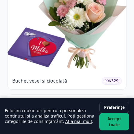
Buchet vesel și ciocolată
329
RON
Preferințe
Folosim cookie-uri pentru a personaliza
conținutul și a analiza traficul. Poți gestiona
Accept
categoriile de consimțământ.
Află mai mult
.
toate