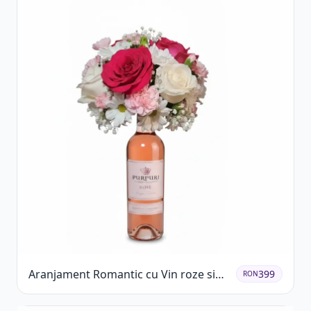
Aranjament Romantic cu Vin roze si
399
RON
Flori pastel