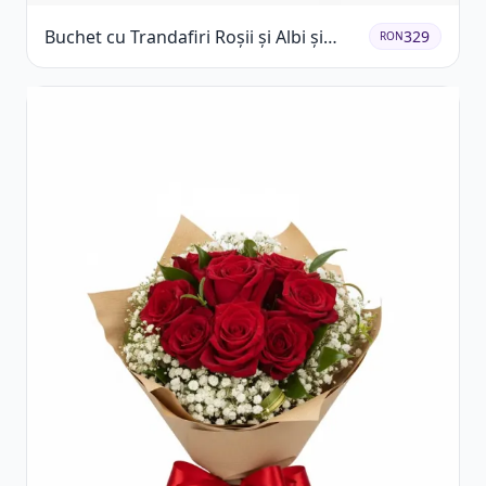
Buchet cu Trandafiri Roșii și Albi și
329
RON
Gypsophila