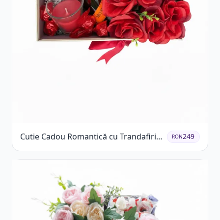
Cutie Cadou Romantică cu Trandafiri
249
RON
Șampanie și Lumânare