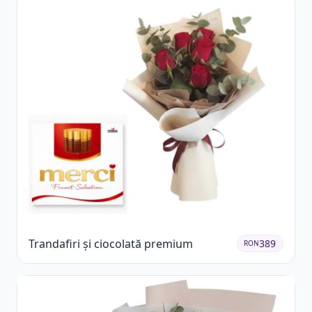
Trandafiri și ciocolată premium
389
RON