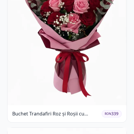
Buchet Trandafiri Roz și Roșii cu
339
RON
Eucalipt și Gypsophila