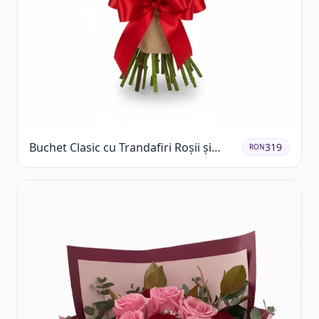
Buchet Clasic cu Trandafiri Roșii și
319
RON
Gypsophila