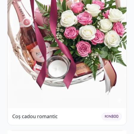
Coș cadou romantic
800
RON