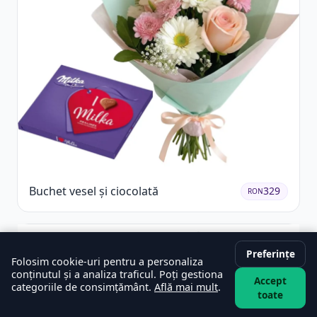
Buchet vesel și ciocolată
329
RON
Preferințe
Folosim cookie-uri pentru a personaliza
conținutul și a analiza traficul. Poți gestiona
Accept
categoriile de consimțământ.
Află mai mult
.
toate