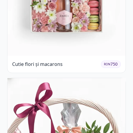
Cutie flori și macarons
750
RON