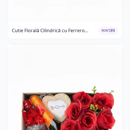
Cutie Florală Cilindrică cu Ferrero
189
RON
Rocher și Trandafiri Pastel