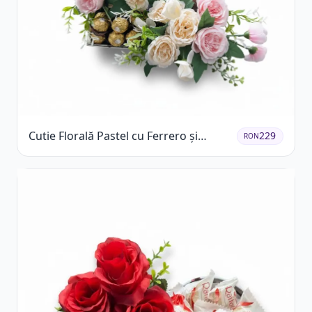
Cutie Florală Pastel cu Ferrero și
229
RON
Raffaello