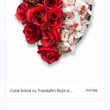
Cutie Inimă cu Trandafiri Roșii și
199
RON
Raffaello