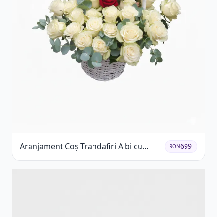
Aranjament Coș Trandafiri Albi cu
699
RON
Accent Roșu