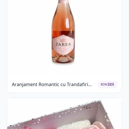
Aranjament Romantic cu Trandafiri
389
RON
Roșii și Șampanie rose