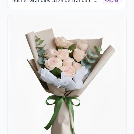
Buchet Grandios cu 25 de Trandafiri
549
RON
Roșii