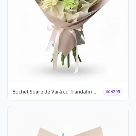
Buchet Soare de Vară cu Trandafiri
299
RON
Galbeni și Crizanteme Albe