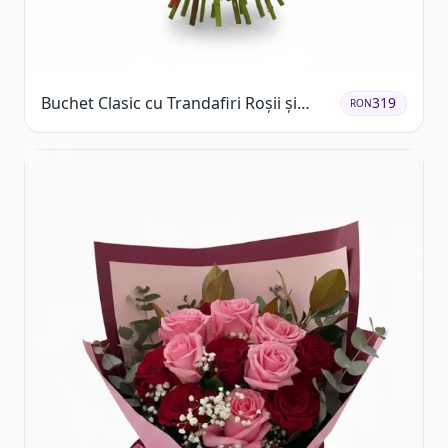
Buchet Clasic cu Trandafiri Roșii și
319
RON
Gypsophila