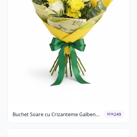
Buchet Soare cu Crizanteme Galbene
249
RON
și Trandafiri Albi