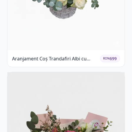
Aranjament Coș Trandafiri Albi cu
699
RON
Accent Roșu