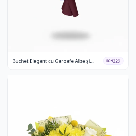
Buchet Elegant cu Garoafe Albe și
229
RON
Eucalipt