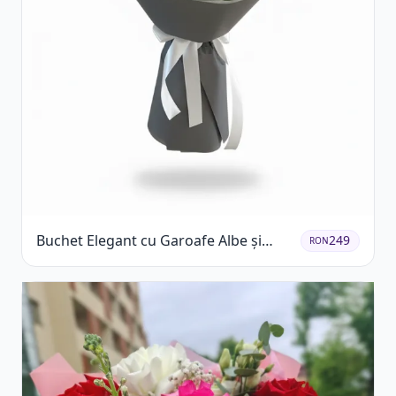
Buchet Elegant cu Garoafe Albe și
249
RON
Eucalipt