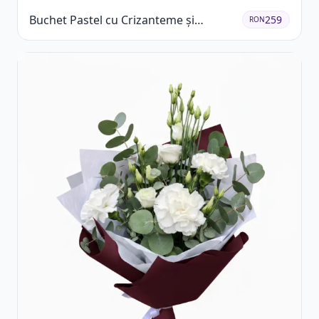
Buchet Pastel cu Crizanteme și
259
RON
Garoafe