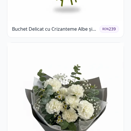
Buchet Delicat cu Crizanteme Albe și
239
RON
Mov