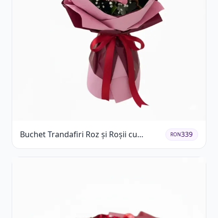
Buchet Trandafiri Roz și Roșii cu
339
RON
Eucalipt și Gypsophila