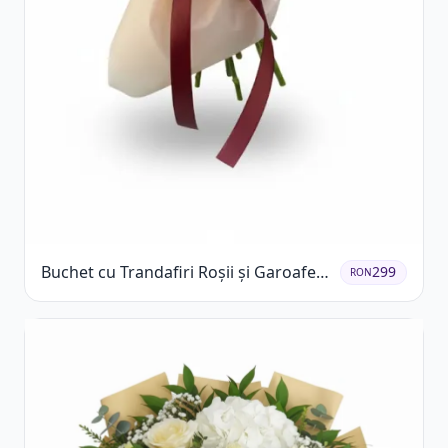
Buchet cu Trandafiri Roșii și Garoafe
299
RON
Roz Pal