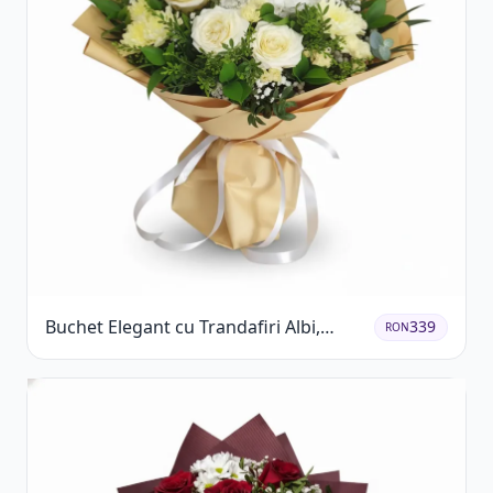
Buchet Elegant cu Trandafiri Albi,
339
RON
Hortensie și Crizanteme Crem