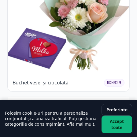
Buchet vesel și ciocolată
329
RON
Preferințe
Folosim cookie-uri pentru a personaliza
conținutul și a analiza traficul. Poți gestiona
Accept
categoriile de consimțământ.
Află mai mult
.
toate