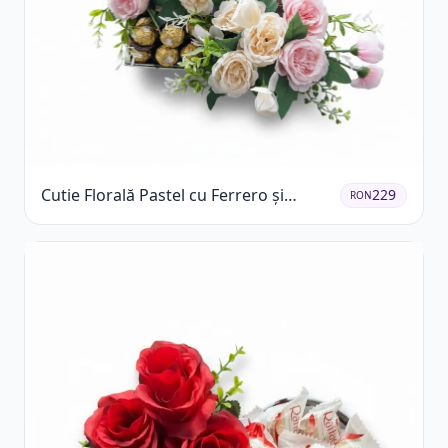
Cutie Florală Pastel cu Ferrero și
229
RON
Raffaello