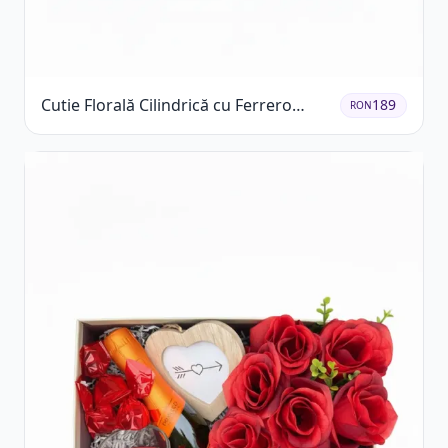
Cutie Florală Cilindrică cu Ferrero
189
RON
Rocher și Trandafiri Pastel