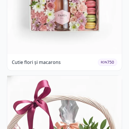
Cutie flori și macarons
750
RON