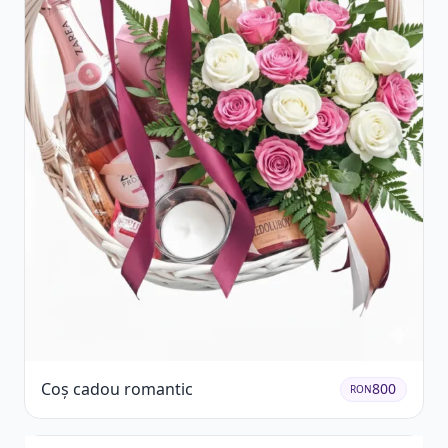
Coș cadou romantic
800
RON