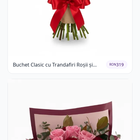
Buchet Clasic cu Trandafiri Roșii și
319
RON
Gypsophila