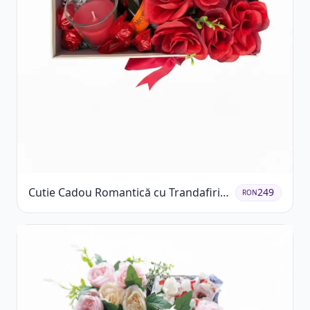
Cutie Cadou Romantică cu Trandafiri
249
RON
Șampanie și Lumânare