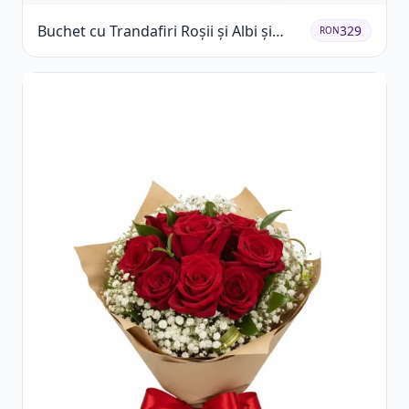
Buchet cu Trandafiri Roșii și Albi și
329
RON
Gypsophila