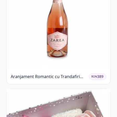
Aranjament Romantic cu Trandafiri
389
RON
Roșii și Șampanie rose