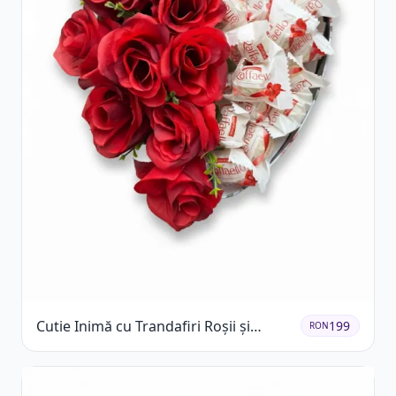
Cutie Inimă cu Trandafiri Roșii și
199
RON
Raffaello