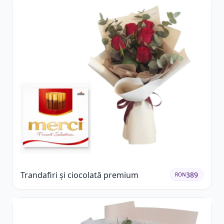
Trandafiri și ciocolată premium
389
RON