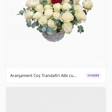
Aranjament Coș Trandafiri Albi cu
699
RON
Accent Roșu