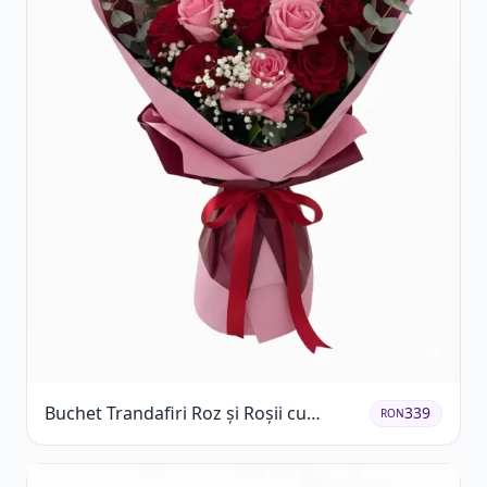
Buchet Trandafiri Roz și Roșii cu
339
RON
Eucalipt și Gypsophila