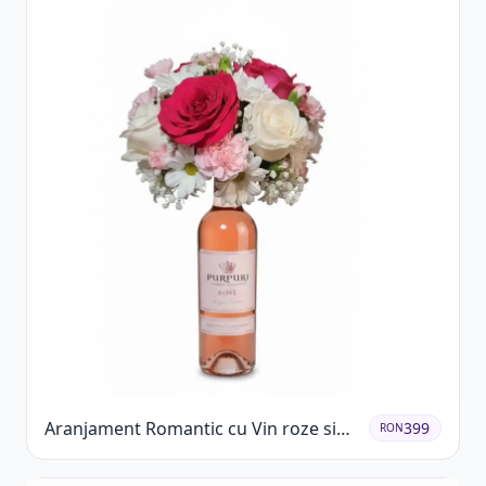
Aranjament Romantic cu Vin roze si
399
RON
Flori pastel