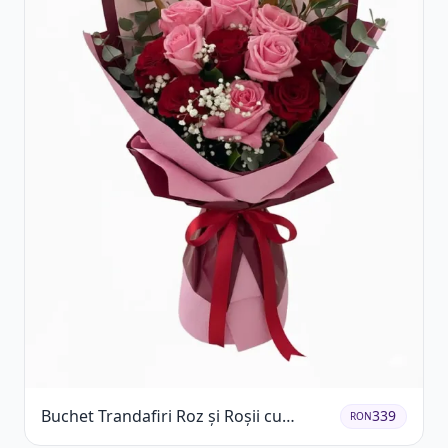
Buchet Trandafiri Roz și Roșii cu
339
RON
Eucalipt și Gypsophila