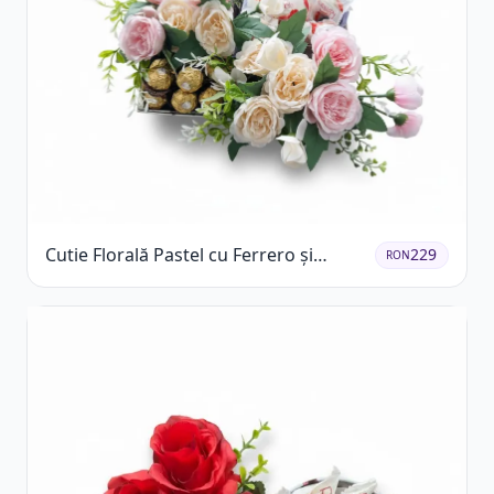
Cutie Florală Pastel cu Ferrero și
229
RON
Raffaello