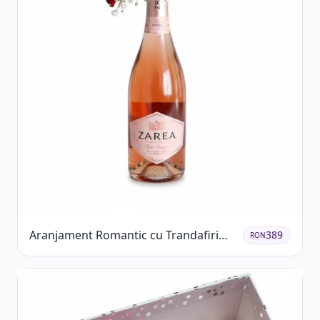
Aranjament Romantic cu Trandafiri
389
RON
Roșii și Șampanie rose