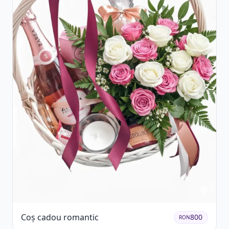
Coș cadou romantic
800
RON