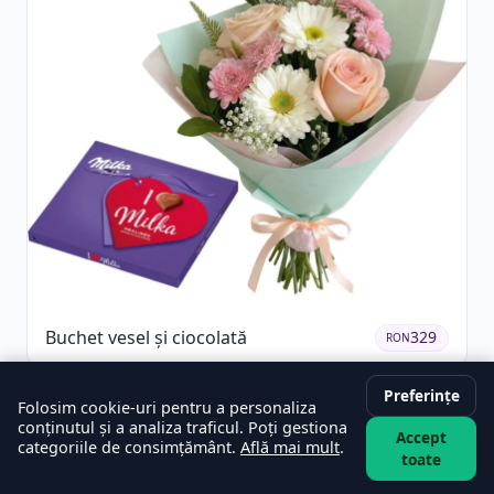
Buchet vesel și ciocolată
329
RON
Preferințe
Folosim cookie-uri pentru a personaliza
conținutul și a analiza traficul. Poți gestiona
Accept
categoriile de consimțământ.
Află mai mult
.
toate