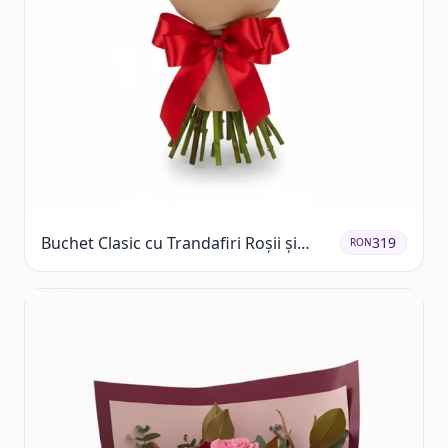
Buchet Clasic cu Trandafiri Roșii și
319
RON
Gypsophila