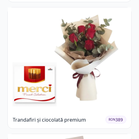
Trandafiri și ciocolată premium
389
RON