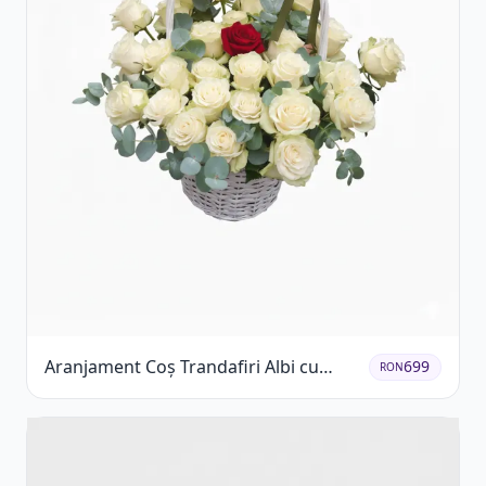
Aranjament Coș Trandafiri Albi cu
699
RON
Accent Roșu