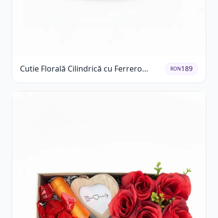
Cutie Florală Cilindrică cu Ferrero
189
RON
Rocher și Trandafiri Pastel