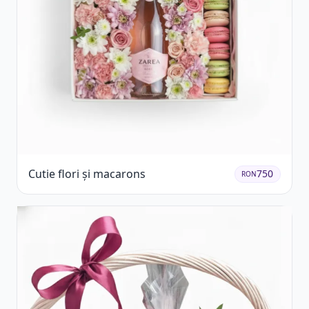
Cutie flori și macarons
750
RON