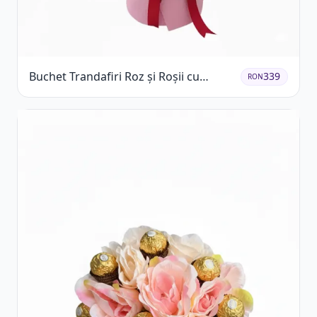
Buchet Trandafiri Roz și Roșii cu
339
RON
Eucalipt și Gypsophila