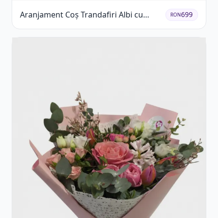
Aranjament Coș Trandafiri Albi cu
699
RON
Accent Roșu