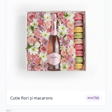
Cutie flori și macarons
750
RON