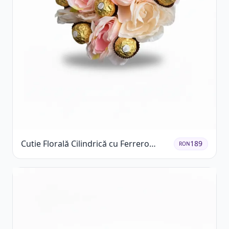
Cutie Florală Cilindrică cu Ferrero
189
RON
Rocher și Trandafiri Pastel