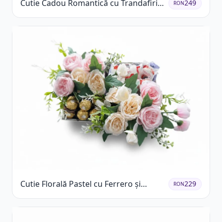
Cutie Cadou Romantică cu Trandafiri
249
RON
Șampanie și Lumânare
Cutie Florală Pastel cu Ferrero și
229
RON
Raffaello