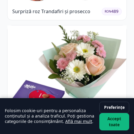
Surpriză roz Trandafiri și prosecco
489
RON
Preferințe
Folosim cookie-uri pentru a personaliza
conținutul și a analiza traficul. Poți gestiona
Accept
categoriile de consimțământ.
Află mai mult
.
toate
Buchet vesel și ciocolată
329
RON