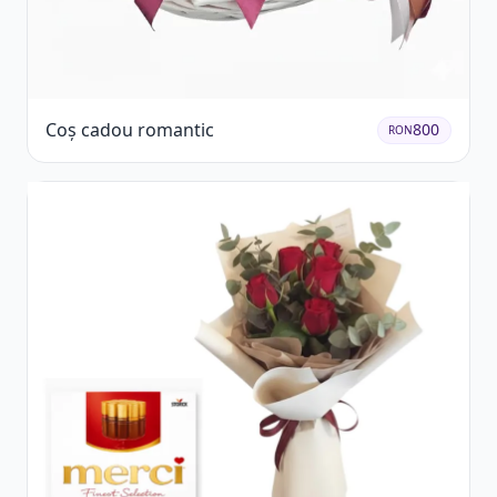
Coș cadou romantic
800
RON