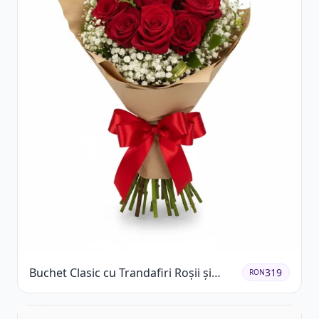
Buchet Clasic cu Trandafiri Roșii și
319
RON
Gypsophila