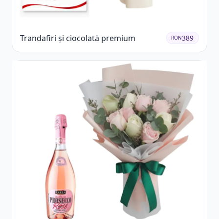
Trandafiri și ciocolată premium
389
RON