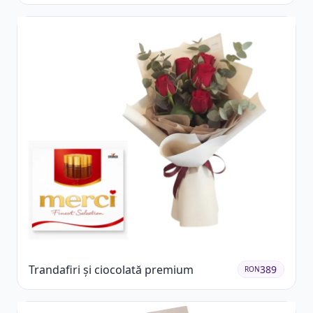
Trandafiri și ciocolată premium
389
RON