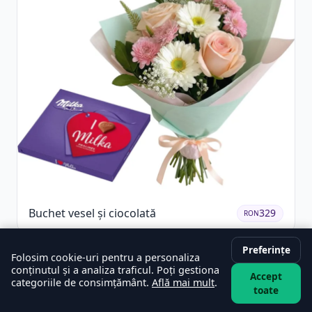
Buchet vesel și ciocolată
329
RON
Preferințe
Folosim cookie-uri pentru a personaliza
conținutul și a analiza traficul. Poți gestiona
Accept
categoriile de consimțământ.
Află mai mult
.
toate