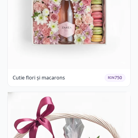
Cutie flori și macarons
750
RON