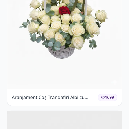
Aranjament Coș Trandafiri Albi cu
699
RON
Accent Roșu