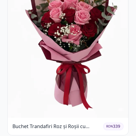
Buchet Trandafiri Roz și Roșii cu
339
RON
Eucalipt și Gypsophila