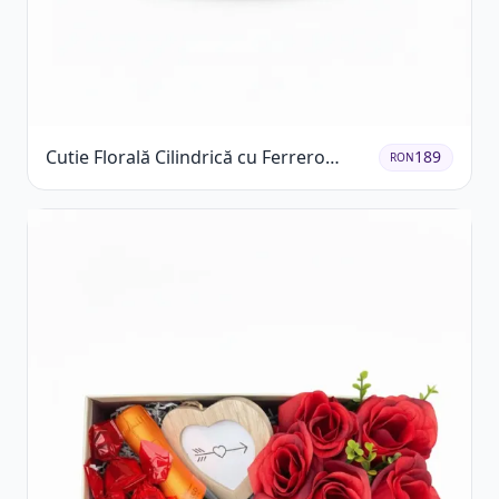
Cutie Florală Cilindrică cu Ferrero
189
RON
Rocher și Trandafiri Pastel