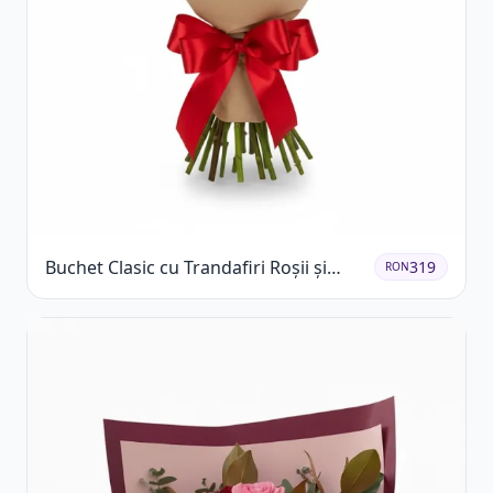
Buchet Clasic cu Trandafiri Roșii și
319
RON
Gypsophila