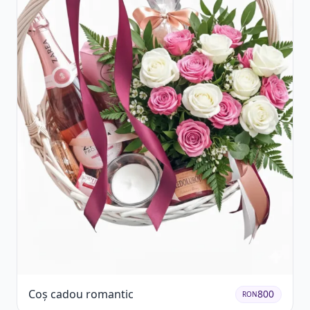
Coș cadou romantic
800
RON