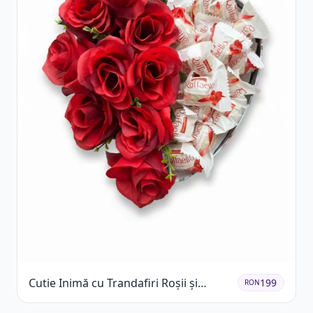
Cutie Inimă cu Trandafiri Roșii și
199
RON
Raffaello