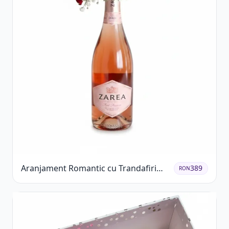
Aranjament Romantic cu Trandafiri
389
RON
Roșii și Șampanie rose