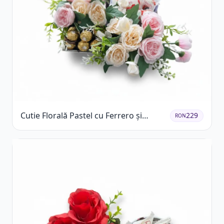
Cutie Florală Pastel cu Ferrero și
229
RON
Raffaello