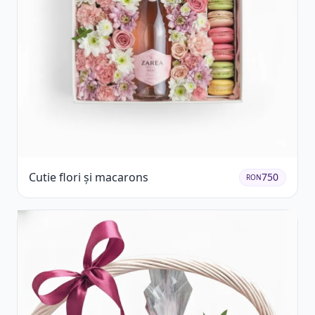
Cutie flori și macarons
750
RON