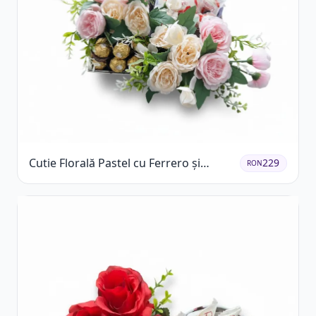
Cutie Florală Pastel cu Ferrero și
229
RON
Raffaello