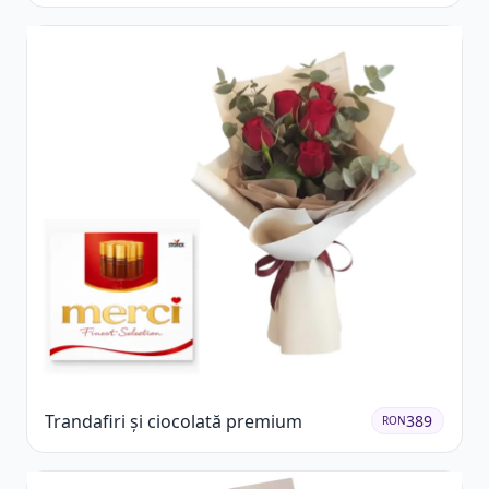
Trandafiri și ciocolată premium
389
RON