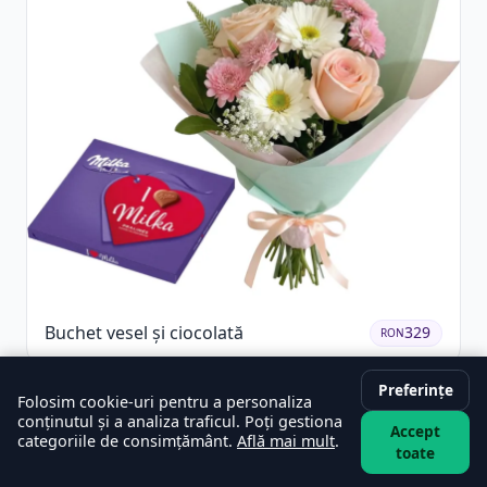
Buchet vesel și ciocolată
329
RON
Preferințe
Folosim cookie-uri pentru a personaliza
conținutul și a analiza traficul. Poți gestiona
Accept
categoriile de consimțământ.
Află mai mult
.
toate