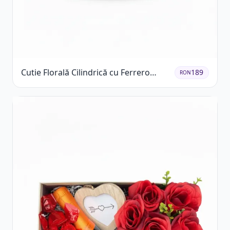
Cutie Florală Cilindrică cu Ferrero
189
RON
Rocher și Trandafiri Pastel