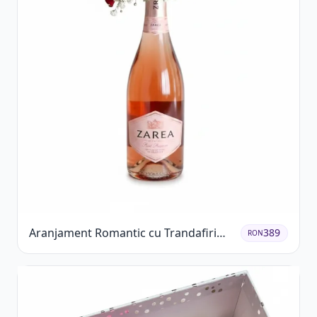
Aranjament Romantic cu Trandafiri
389
RON
Roșii și Șampanie rose