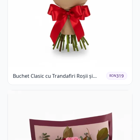
Buchet Clasic cu Trandafiri Roșii și
319
RON
Gypsophila