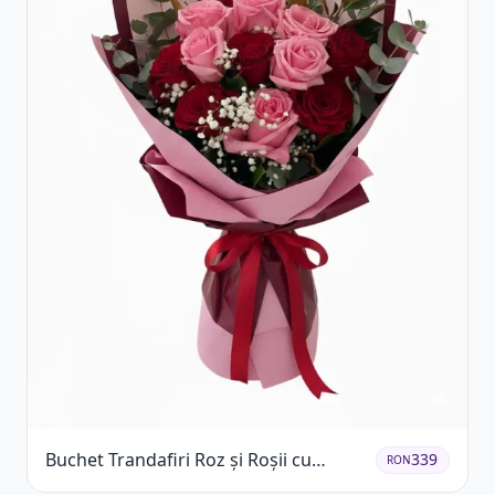
Buchet Trandafiri Roz și Roșii cu
339
RON
Eucalipt și Gypsophila