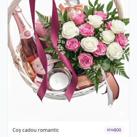
Coș cadou romantic
800
RON