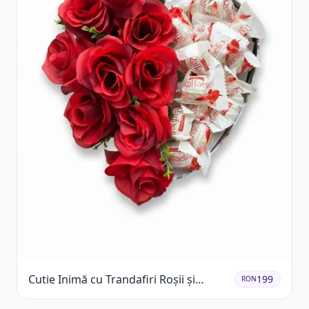
Cutie Inimă cu Trandafiri Roșii și
199
RON
Raffaello