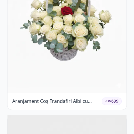
Aranjament Coș Trandafiri Albi cu
699
RON
Accent Roșu