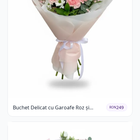
Buchet Delicat cu Garoafe Roz și
249
RON
Crizanteme Albe