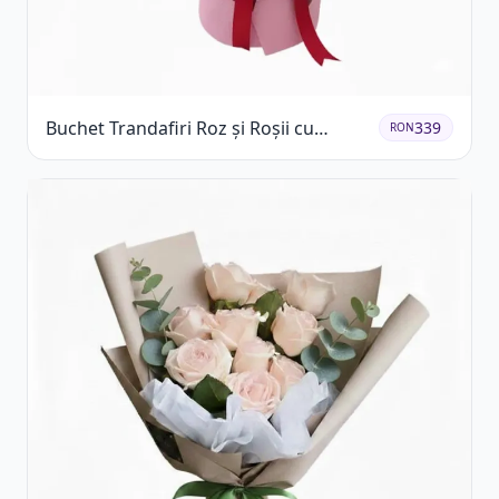
Buchet Trandafiri Roz și Roșii cu
339
RON
Eucalipt și Gypsophila