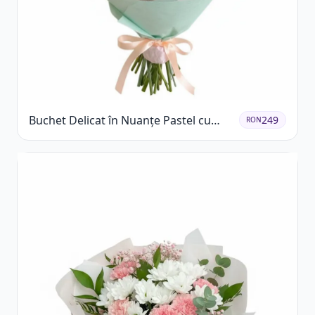
Buchet Delicat în Nuanțe Pastel cu
249
RON
Trandafiri și Crizanteme Roz