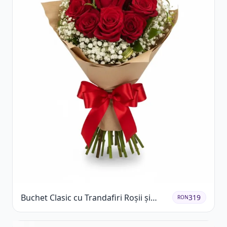
Buchet Clasic cu Trandafiri Roșii și
319
RON
Gypsophila