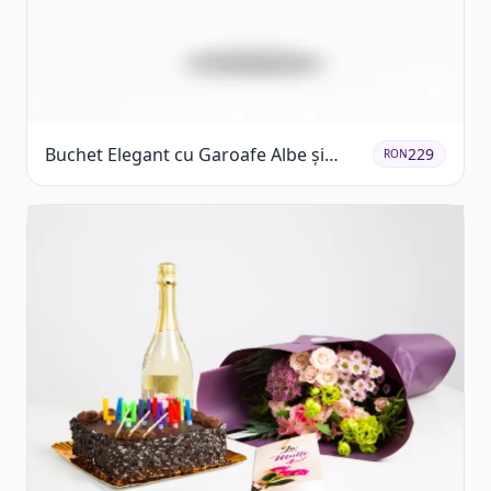
Buchet Elegant cu Garoafe Albe și
229
RON
Eucalipt