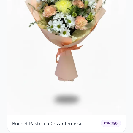
Buchet Pastel cu Crizanteme și
259
RON
Garoafe