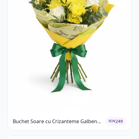
Buchet Soare cu Crizanteme Galbene
249
RON
și Trandafiri Albi