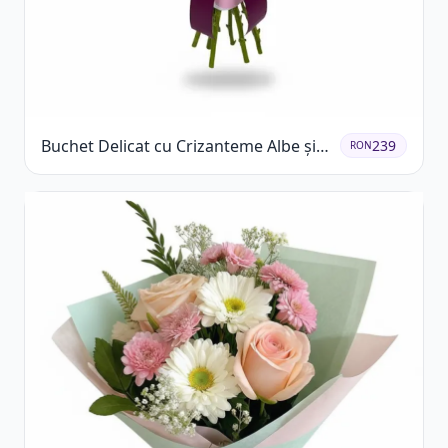
Buchet Delicat cu Crizanteme Albe și
239
RON
Mov