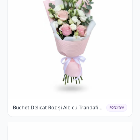
Buchet Delicat Roz și Alb cu Trandafiri
259
RON
și Lisianthus