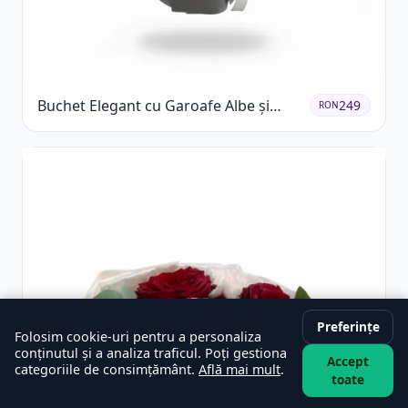
Buchet Elegant cu Garoafe Albe și
249
RON
Eucalipt
Preferințe
Folosim cookie-uri pentru a personaliza
conținutul și a analiza traficul. Poți gestiona
Accept
categoriile de consimțământ.
Află mai mult
.
toate