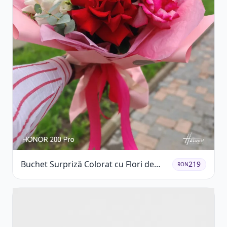
Buchet Surpriză Colorat cu Flori de
219
RON
Sezon