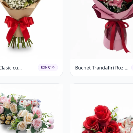
lasic cu
Buchet Trandafiri Roz și
319
RON
ri Roșii și
Roșii cu Eucalipt și
ila
Gypsophila