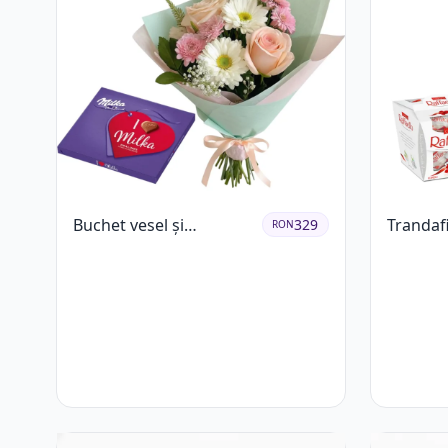
Buchet vesel și
Trandafi
329
RON
ciocolată