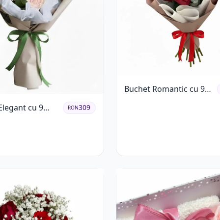
Buchet Romantic cu 9
Trandafiri Roșii
Elegant cu 9
309
RON
ri Roz