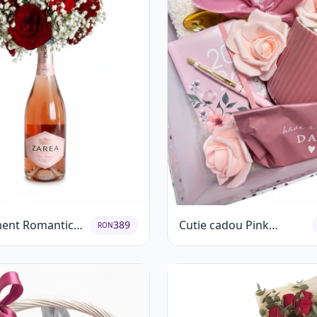
ent Romantic
Cutie cadou Pink
389
RON
afiri Roșii și
Blossom Day
e rose