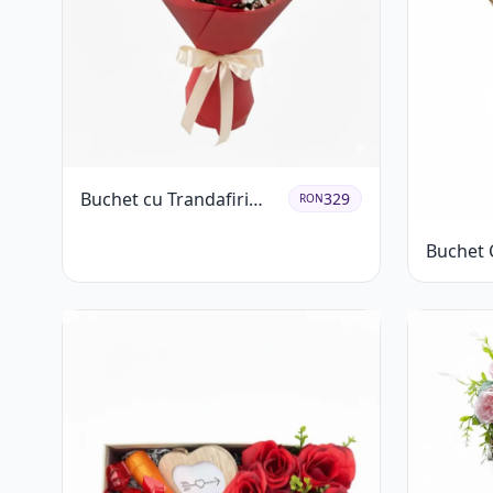
Buchet cu Trandafiri
329
RON
Roșii și Albi și
Buchet C
Gypsophila
Trandafi
Gypsoph