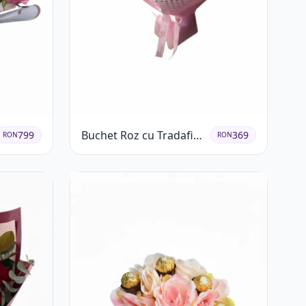
Buchet Roz cu Tradafiri
799
369
RON
RON
și Gerbera