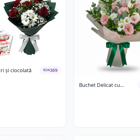
ri și ciocolată
369
RON
Buchet Delicat cu
Lisianthus Alb și Roz