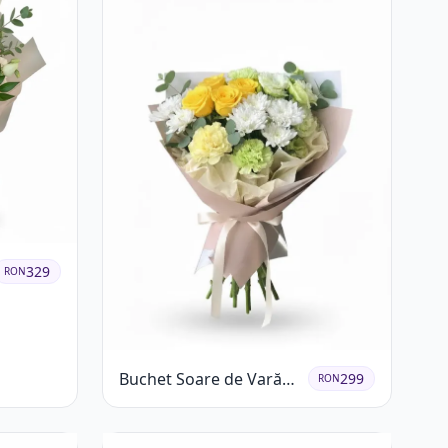
329
RON
Buchet Soare de Vară
299
RON
cu Trandafiri Galbeni și
Crizanteme Albe