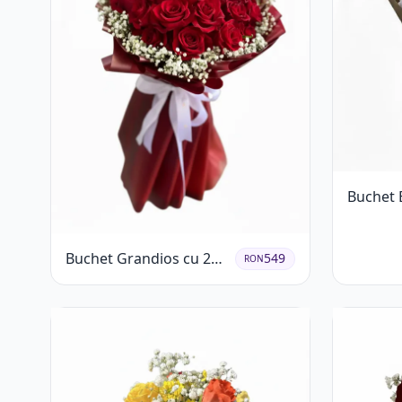
Buchet 
Trandafi
Buchet Grandios cu 25
549
RON
de Trandafiri Roșii