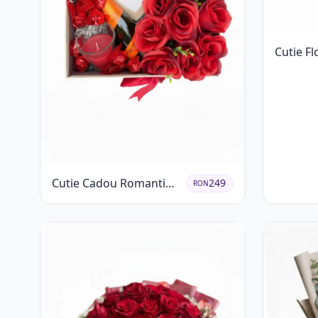
Cutie Fl
Ferrero 
Cutie Cadou Romantică
249
RON
cu Trandafiri Șampanie
și Lumânare