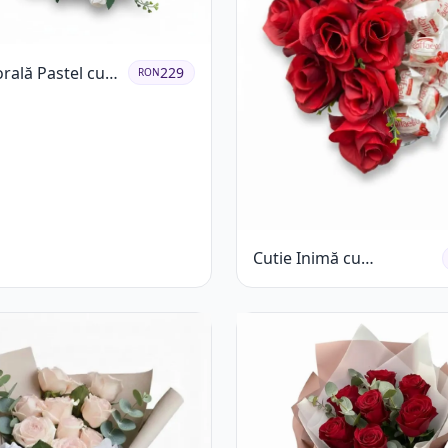
orală Pastel cu
229
RON
și Raffaello
Cutie Inimă cu
Trandafiri Roșii și
Raffaello