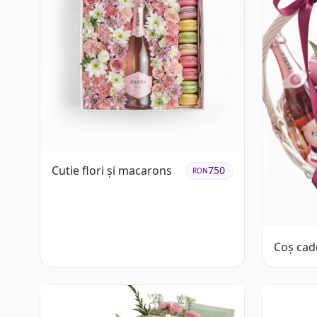
Cutie flori și macarons
750
RON
Coș cad