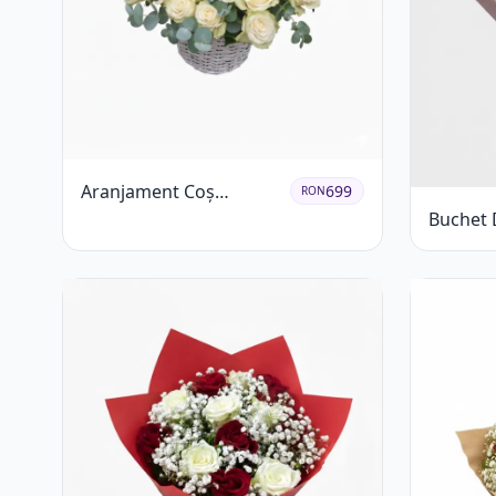
Aranjament Coș
699
RON
Trandafiri Albi cu
Buchet 
Accent Roșu
primăva