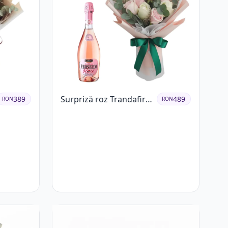
Surpriză roz Trandafiri
389
489
RON
RON
și prosecco