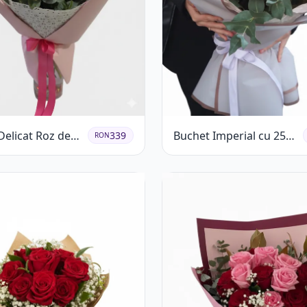
Delicat Roz de
Buchet Imperial cu 25
339
RON
ră
Trandafiri