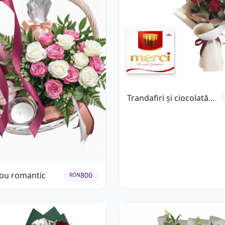
Trandafiri și ciocolată
premium
ou romantic
800
RON