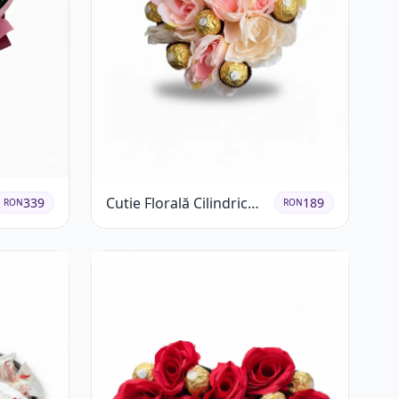
Cutie Florală Cilindrică
339
189
RON
RON
cu Ferrero Rocher și
Trandafiri Pastel