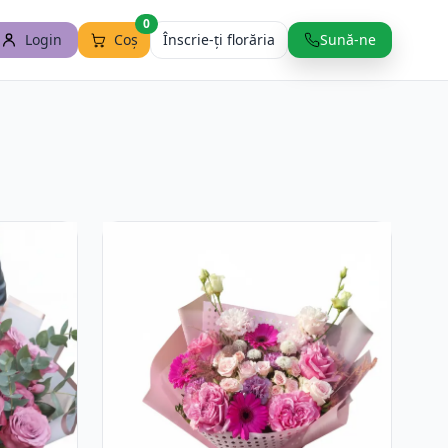
0
Login
Coș
Înscrie-ți florăria
Sună-ne