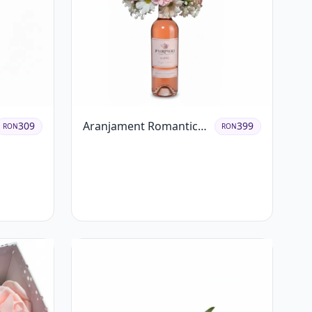
Aranjament Romantic
309
399
RON
RON
cu Vin roze si Flori
pastel