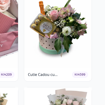
Cutie Cadou cu
209
599
RON
RON
Prosecco Mionetto
Ferrero Rocher și Flori
Pastelate