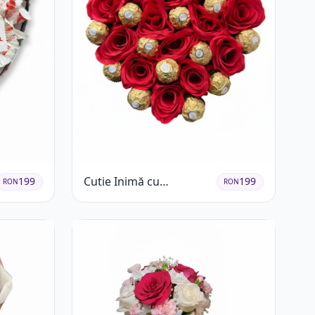
Cutie Inimă cu
199
199
RON
RON
Trandafiri Roșii și
Ferrero Rocher