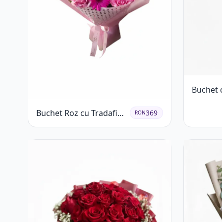
Buchet 
Roșii și 
Buchet Roz cu Tradafiri
Gypsoph
369
RON
și Gerbera