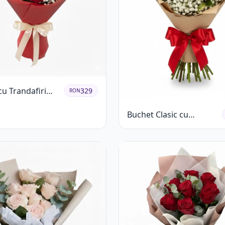
cu Trandafiri
329
RON
Albi și
Buchet Clasic cu
ila
Trandafiri Roșii și
Gypsophila