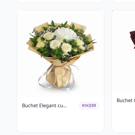
Buchet C
Buchet Elegant cu
339
RON
Trandafi
Trandafiri Albi,
Crizant
Hortensie și
Crizanteme Crem