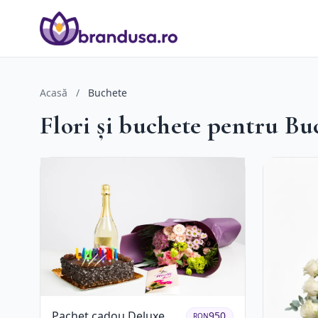
Acasă
/
Buchete
Flori și buchete pentru Bu
Pachet cadou Deluxe
950
RON