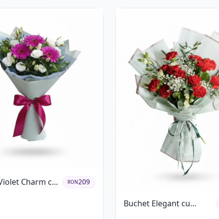
Violet Charm cu
209
RON
și Lisianthus
Buchet Elegant cu
Garoafe Roșii și Floarea