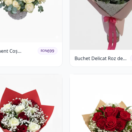
ent Coș
699
RON
ri Albi cu
Buchet Delicat Roz de
Roșu
primăvară