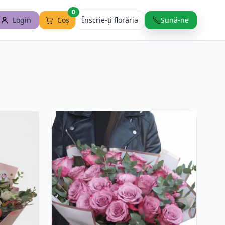
0
Login
Coș
Înscrie-ți florăria
Sună-ne