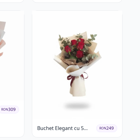
Roșii și Garoafe Roz Pal
309
RON
Buchet Elegant cu 5
249
RON
Trandafiri Roșii și