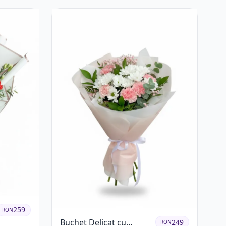
Eucalipt
259
RON
Buchet Delicat cu
249
RON