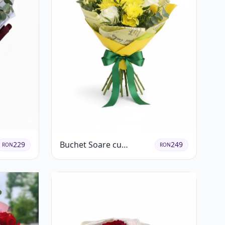
Buchet Soare cu
229
249
RON
RON
Crizanteme Galbene și
Trandafiri Albi