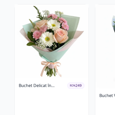
Buchet Delicat în
249
RON
Nuanțe Pastel cu
Buchet 
Trandafiri și
Gerbera 
Crizanteme Roz
Alb