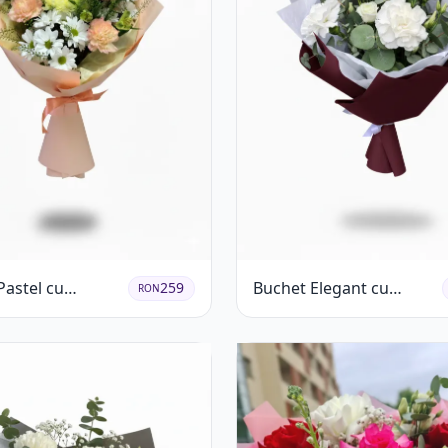
Pastel cu
Buchet Elegant cu
259
RON
eme și Garoafe
Garoafe Albe și Eucalipt