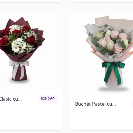
lasic cu
269
RON
Buchet Pastel cu
ri Roșii și
Trandafiri Roz și Albi
eme Albe