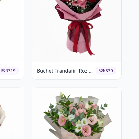
Buchet Trandafiri Roz și
319
339
RON
RON
Roșii cu Eucalipt și
Gypsophila