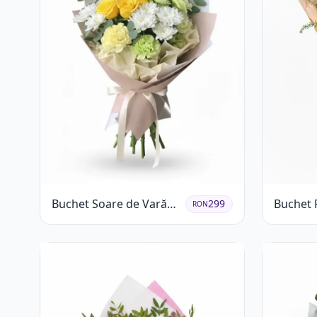
Buchet Soare de Vară
Buchet 
299
RON
cu Trandafiri Galbeni și
Crizant
Crizanteme Albe