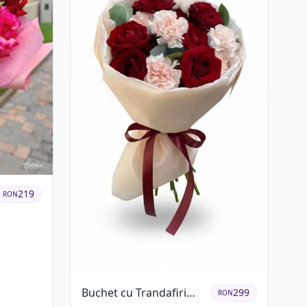
219
RON
Buchet cu Trandafiri
299
RON