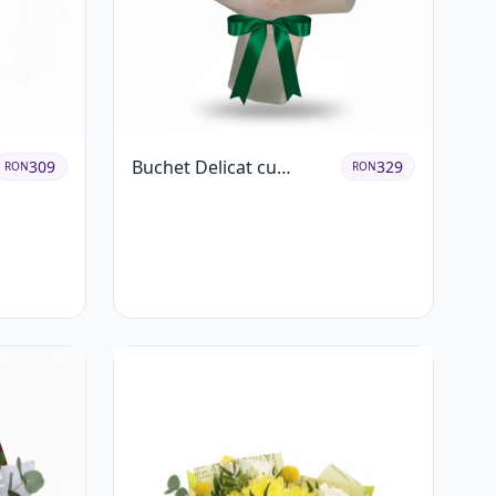
Buchet Delicat cu
309
329
RON
RON
Lisianthus Alb și Roz