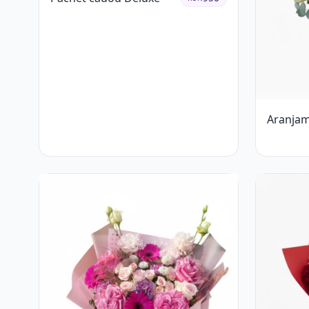
Aranjam
Trandafi
Accent 