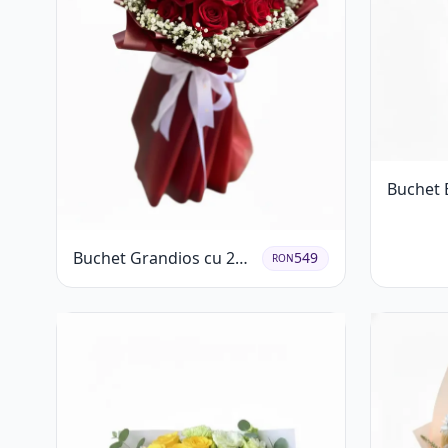
Buchet 
Trandafi
Buchet Grandios cu 25
549
RON
de Trandafiri Roșii