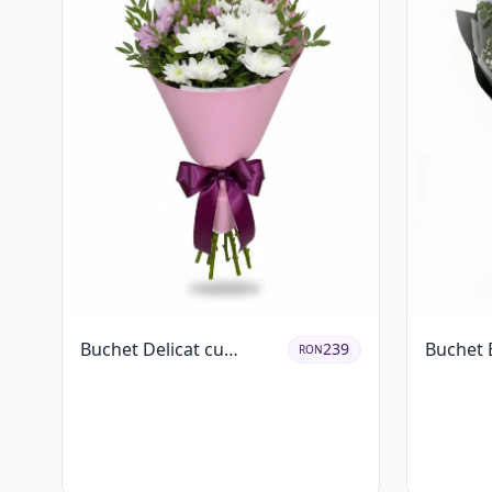
Buchet Delicat cu
Buchet 
239
RON
Crizanteme Albe și Mov
Garoafe 