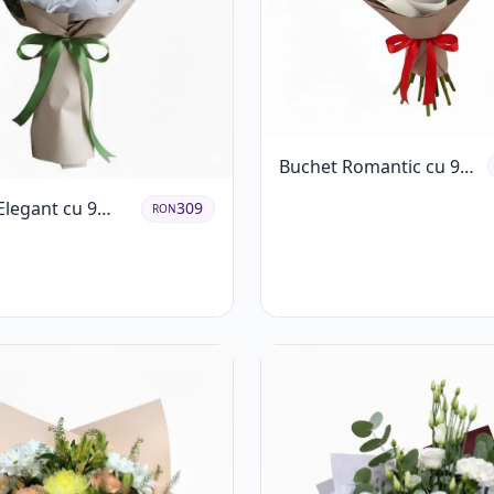
Buchet Romantic cu 9
Trandafiri Roșii
Elegant cu 9
309
RON
ri Roz