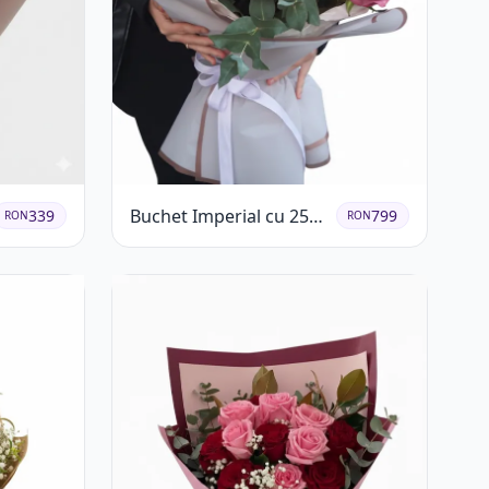
Buchet Imperial cu 25
339
799
RON
RON
Trandafiri