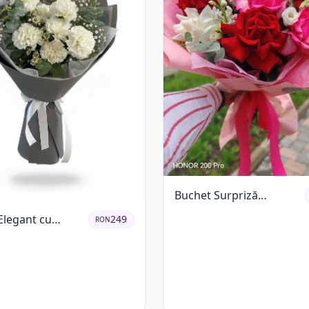
Buchet Surpriză
Colorat cu Flori de
Elegant cu
249
RON
Sezon
Albe și Eucalipt