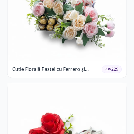
Cutie Florală Pastel cu Ferrero și
229
RON
Raffaello