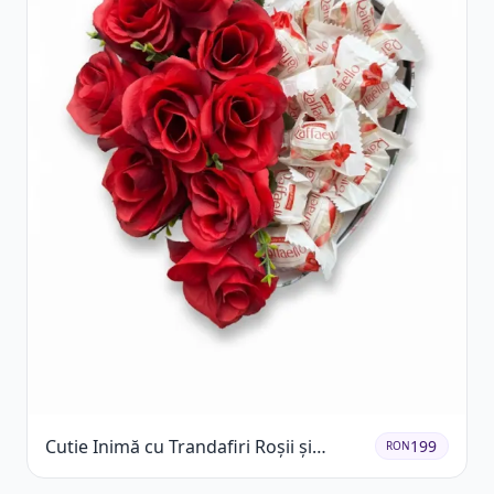
Cutie Inimă cu Trandafiri Roșii și
199
RON
Raffaello