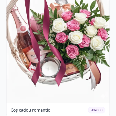
Coș cadou romantic
800
RON