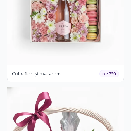
Cutie flori și macarons
750
RON