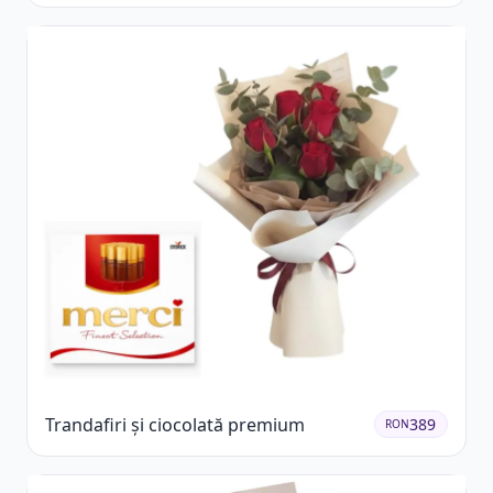
Trandafiri și ciocolată premium
389
RON