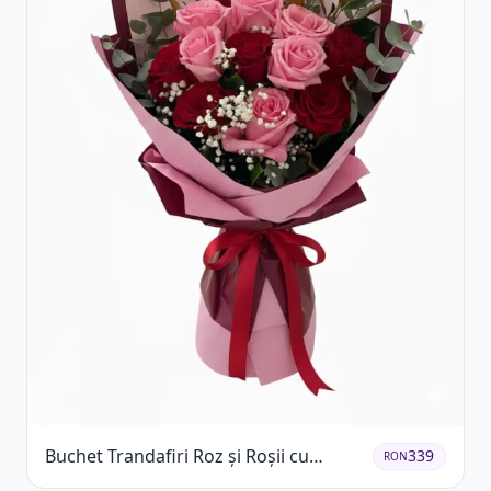
Buchet Trandafiri Roz și Roșii cu
339
RON
Eucalipt și Gypsophila