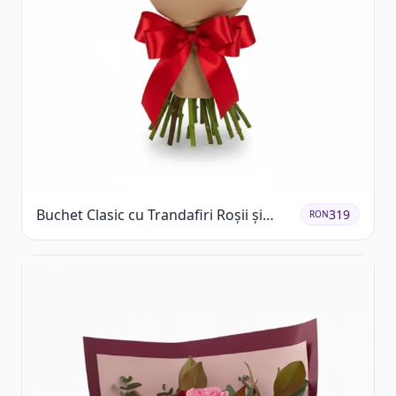
Buchet Clasic cu Trandafiri Roșii și
319
RON
Gypsophila