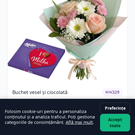
Buchet vesel și ciocolată
329
RON
Preferințe
Folosim cookie-uri pentru a personaliza
conținutul și a analiza traficul. Poți gestiona
Accept
categoriile de consimțământ.
Află mai mult
.
toate