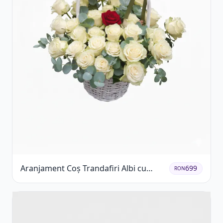
Aranjament Coș Trandafiri Albi cu
699
RON
Accent Roșu