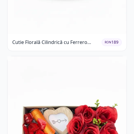
Cutie Florală Cilindrică cu Ferrero
189
RON
Rocher și Trandafiri Pastel