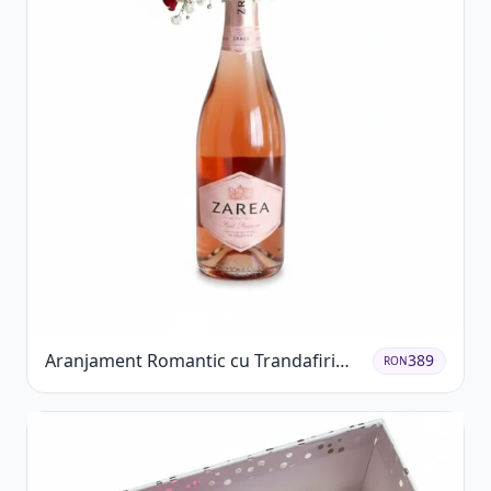
Aranjament Romantic cu Trandafiri
389
RON
Roșii și Șampanie rose