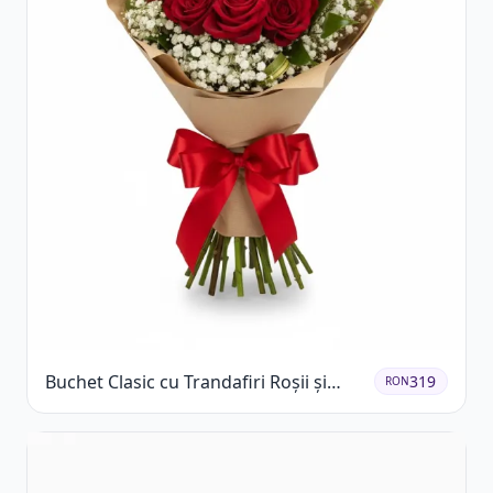
Buchet Clasic cu Trandafiri Roșii și
319
RON
Gypsophila