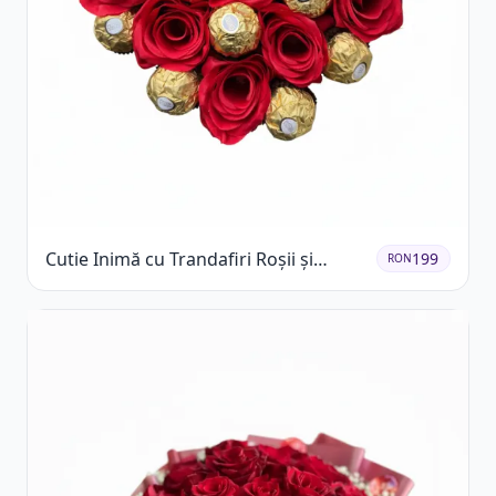
Cutie Inimă cu Trandafiri Roșii și
199
RON
Ferrero Rocher