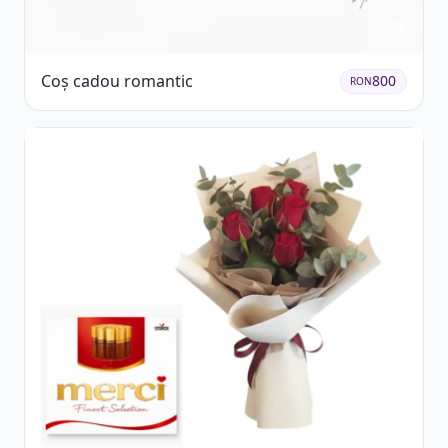
Coș cadou romantic
800
RON