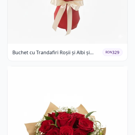
Buchet cu Trandafiri Roșii și Albi și
329
RON
Gypsophila