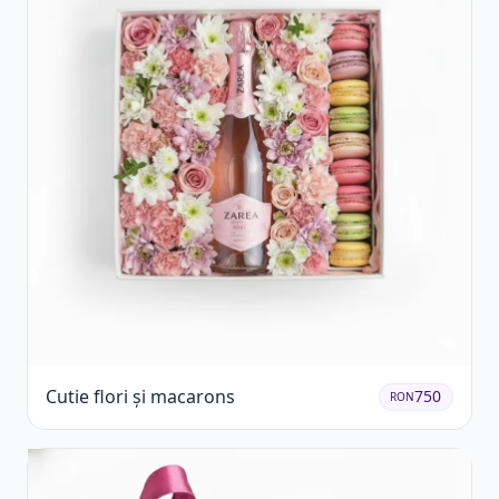
Cutie flori și macarons
750
RON