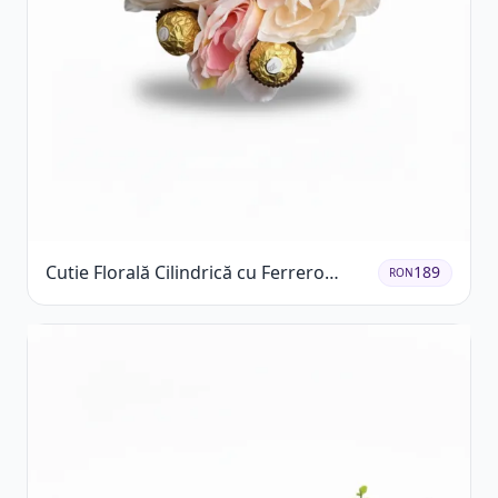
Cutie Florală Cilindrică cu Ferrero
189
RON
Rocher și Trandafiri Pastel