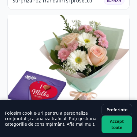
Surpriză roz Trandafiri și prosecco
489
RON
Preferințe
Folosim cookie-uri pentru a personaliza
conținutul și a analiza traficul. Poți gestiona
Accept
categoriile de consimțământ.
Află mai mult
.
Buchet vesel și ciocolată
329
RON
toate