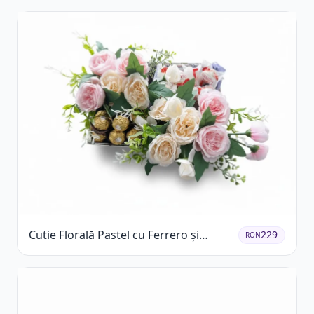
Cutie Florală Pastel cu Ferrero și
229
RON
Raffaello