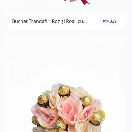
Buchet Trandafiri Roz și Roșii cu
339
RON
Eucalipt și Gypsophila