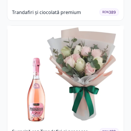
Trandafiri și ciocolată premium
389
RON