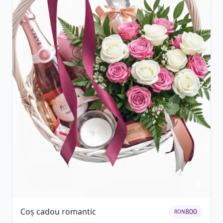
Coș cadou romantic
800
RON