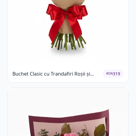
Buchet Clasic cu Trandafiri Roșii și
319
RON
Gypsophila