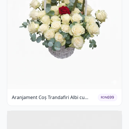
Aranjament Coș Trandafiri Albi cu
699
RON
Accent Roșu