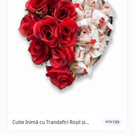
Cutie Inimă cu Trandafiri Roșii și
199
RON
Raffaello