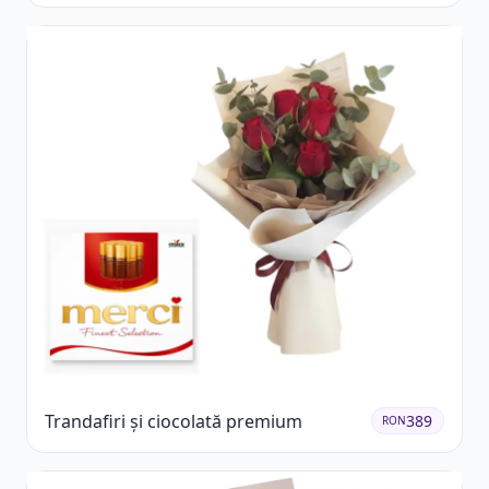
Trandafiri și ciocolată premium
389
RON