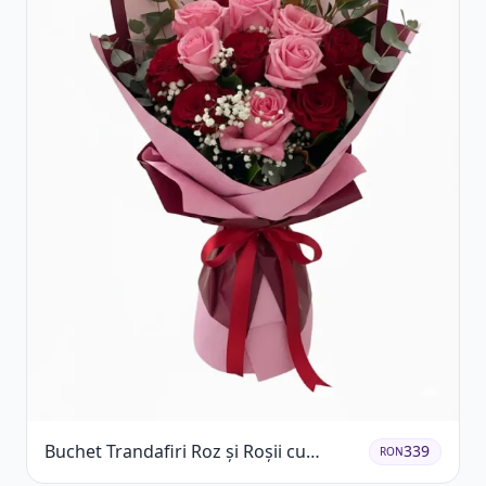
Buchet Trandafiri Roz și Roșii cu
339
RON
Eucalipt și Gypsophila