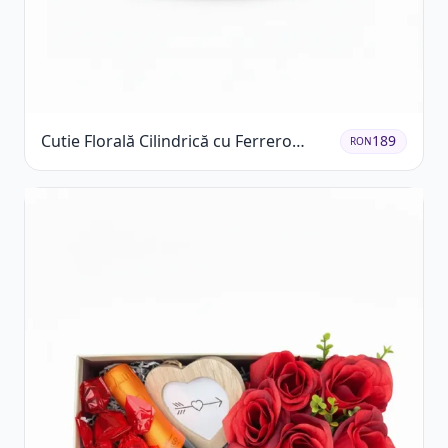
Cutie Florală Cilindrică cu Ferrero
189
RON
Rocher și Trandafiri Pastel