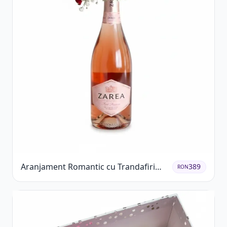
Aranjament Romantic cu Trandafiri
389
RON
Roșii și Șampanie rose