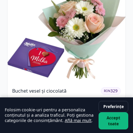
Buchet vesel și ciocolată
329
RON
Preferințe
Folosim cookie-uri pentru a personaliza
conținutul și a analiza traficul. Poți gestiona
Accept
categoriile de consimțământ.
Află mai mult
.
toate