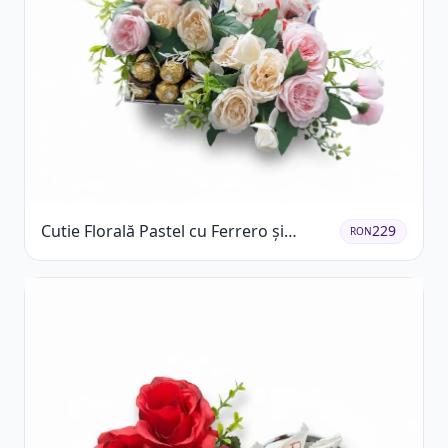
Cutie Florală Pastel cu Ferrero și
229
RON
Raffaello