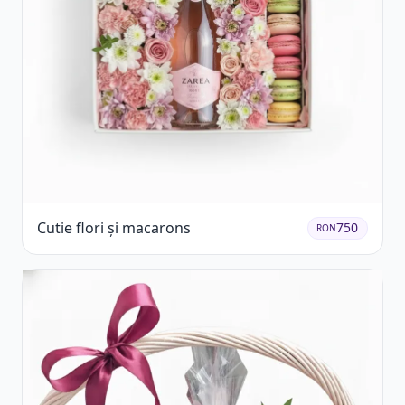
Cutie flori și macarons
750
RON