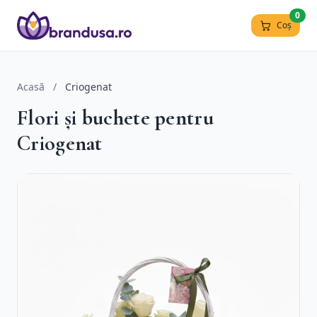
0
Coș
Acasă
/
Criogenat
Flori și buchete pentru
Criogenat