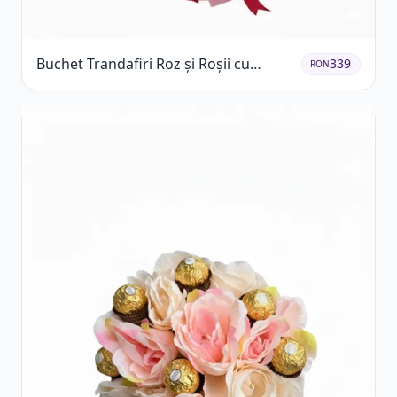
Buchet Trandafiri Roz și Roșii cu
339
RON
Eucalipt și Gypsophila