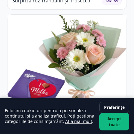
Surpriză roz Trandafiri și prosecco
489
RON
Preferințe
Folosim cookie-uri pentru a personaliza
conținutul și a analiza traficul. Poți gestiona
Accept
categoriile de consimțământ.
Află mai mult
.
Buchet vesel și ciocolată
329
RON
toate