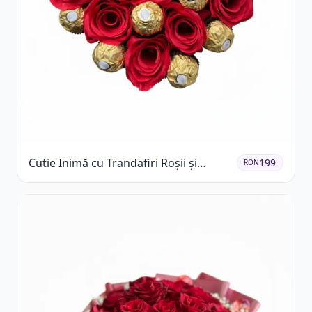
Cutie Inimă cu Trandafiri Roșii și
199
RON
Ferrero Rocher