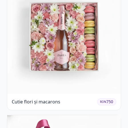
Cutie flori și macarons
750
RON