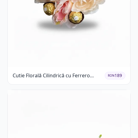
Cutie Florală Cilindrică cu Ferrero
189
RON
Rocher și Trandafiri Pastel