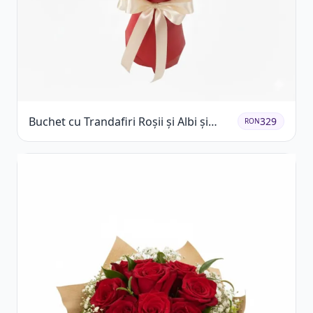
Buchet cu Trandafiri Roșii și Albi și
329
RON
Gypsophila