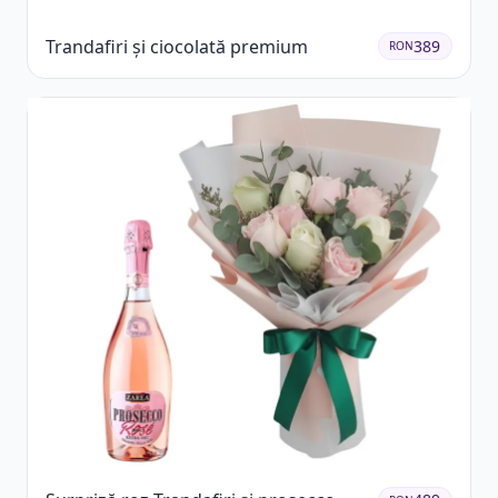
Trandafiri și ciocolată premium
389
RON