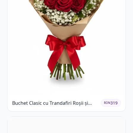
Buchet Clasic cu Trandafiri Roșii și
319
RON
Gypsophila