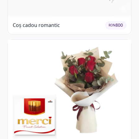
Coș cadou romantic
800
RON