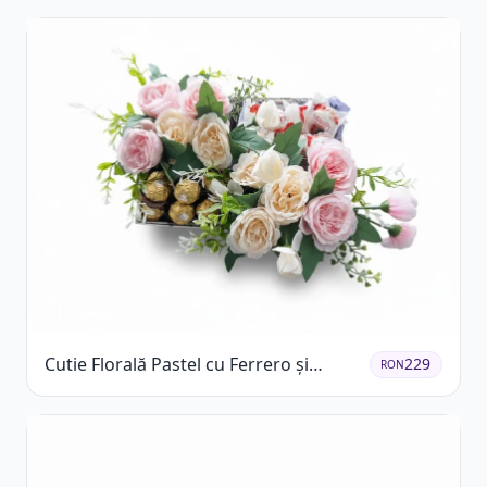
Cutie Florală Pastel cu Ferrero și
229
RON
Raffaello