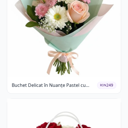
Buchet Delicat în Nuanțe Pastel cu
249
RON
Trandafiri și Crizanteme Roz