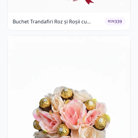
Buchet Trandafiri Roz și Roșii cu
339
RON
Eucalipt și Gypsophila