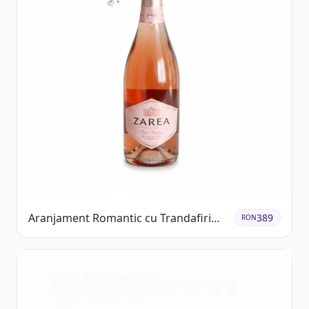
Aranjament Romantic cu Trandafiri
389
RON
Roșii și Șampanie rose