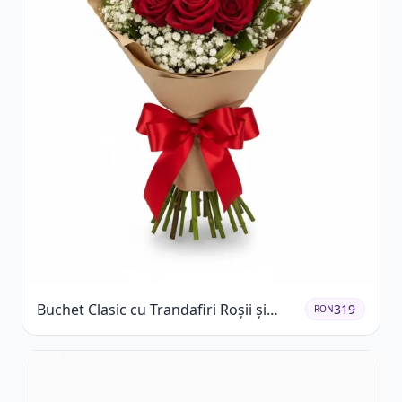
Buchet Clasic cu Trandafiri Roșii și
319
RON
Gypsophila