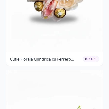
Cutie Florală Cilindrică cu Ferrero
189
RON
Rocher și Trandafiri Pastel