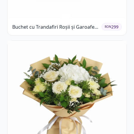
Buchet cu Trandafiri Roșii și Garoafe
299
RON
Roz Pal