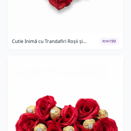
Cutie Inimă cu Trandafiri Roșii și
199
RON
Raffaello