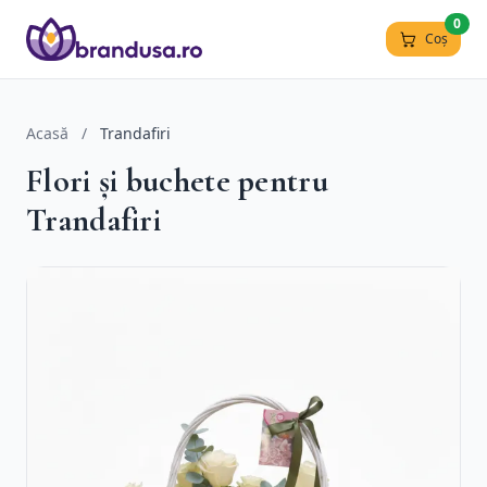
0
Coș
Acasă
/
Trandafiri
Flori și buchete pentru
Trandafiri