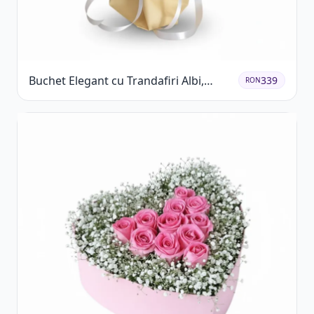
Buchet Elegant cu Trandafiri Albi,
339
RON
Hortensie și Crizanteme Crem