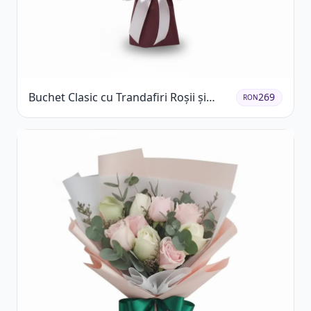
Buchet Clasic cu Trandafiri Roșii și
269
RON
Crizanteme Albe