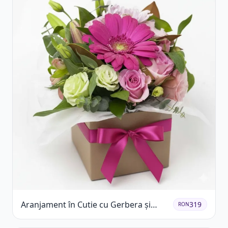
Aranjament în Cutie cu Gerbera și
319
RON
Trandafiri Roz