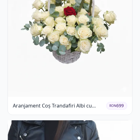
Aranjament Coș Trandafiri Albi cu
699
RON
Accent Roșu