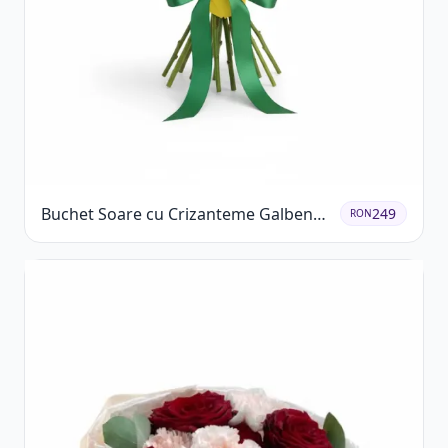
Buchet Soare cu Crizanteme Galbene
249
RON
și Trandafiri Albi