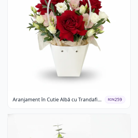
Aranjament în Cutie Albă cu Trandafiri
259
RON
Roșii și Lisianthus