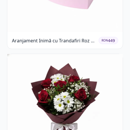
Aranjament Inimă cu Trandafiri Roz și
449
RON
Gypsophila Albă