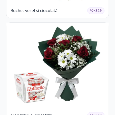
Buchet vesel și ciocolată
329
RON