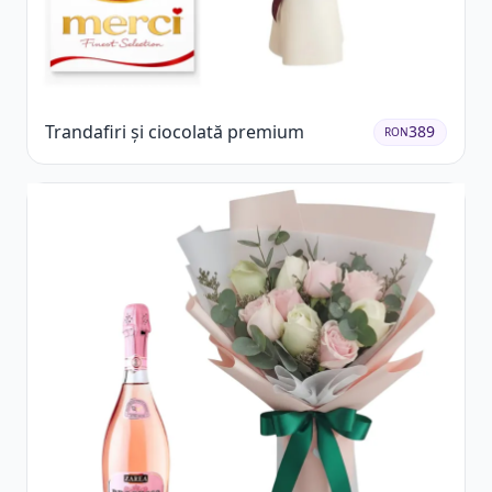
Trandafiri și ciocolată premium
389
RON