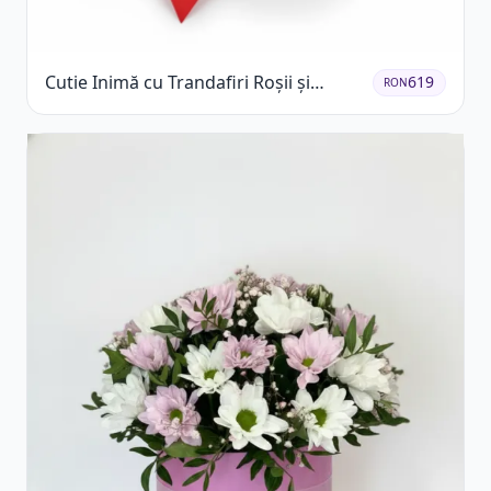
Cutie Inimă cu Trandafiri Roșii și
619
RON
Bomboane Raffaello