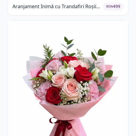
Aranjament Inimă cu Trandafiri Roșii
499
RON
și Floarea Miresei