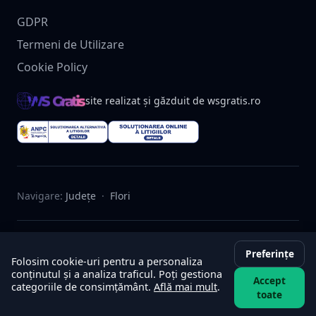
GDPR
Termeni de Utilizare
Cookie Policy
site realizat și găzduit de wsgratis.ro
Navigare:
Județe
·
Flori
© 2025 Brandusa.ro. Toate drepturile rezervate.
Preferințe
Folosim cookie-uri pentru a personaliza
conținutul și a analiza traficul. Poți gestiona
Termeni
Confidențialitate
Retur
GDPR
Accept
categoriile de consimțământ.
Află mai mult
.
toate