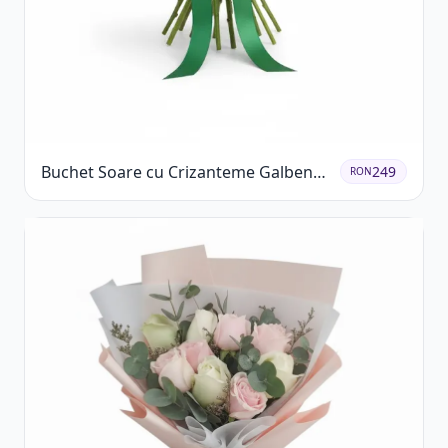
Buchet Soare cu Crizanteme Galbene
249
RON
și Trandafiri Albi