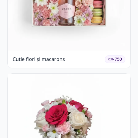
Cutie flori și macarons
750
RON