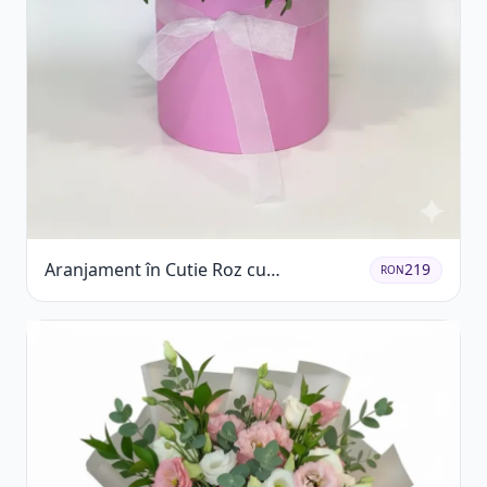
Aranjament în Cutie Roz cu
219
RON
Crizanteme Albe și Lila