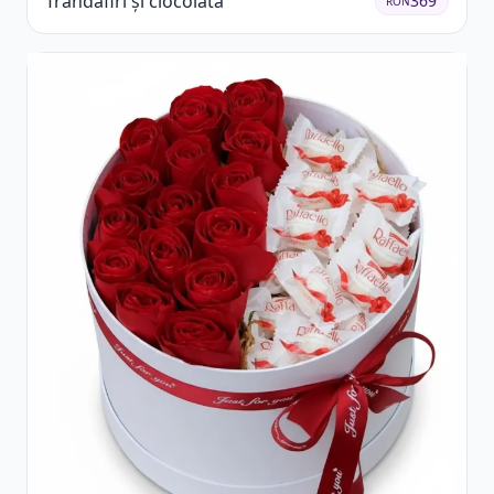
Trandafiri și ciocolată
369
RON