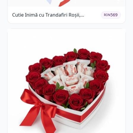
Cutie Inimă cu Trandafiri Roșii,
569
RON
Crizanteme Albe și Bomboane
Raffaello