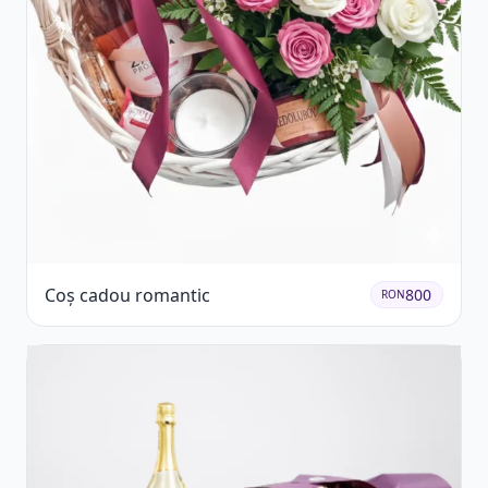
Coș cadou romantic
800
RON