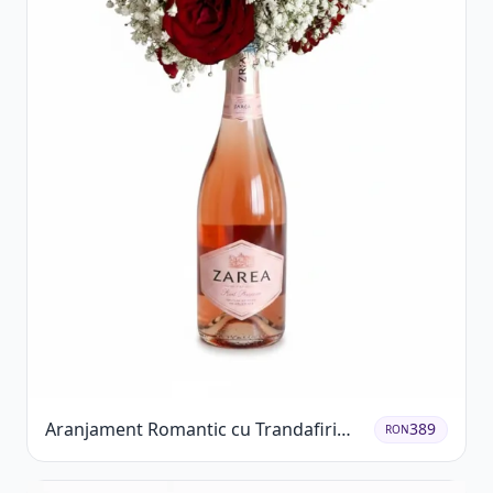
Aranjament Romantic cu Trandafiri
389
RON
Roșii și Șampanie rose