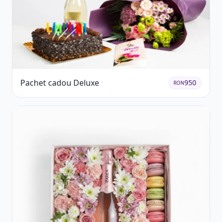
Pachet cadou Deluxe
950
RON