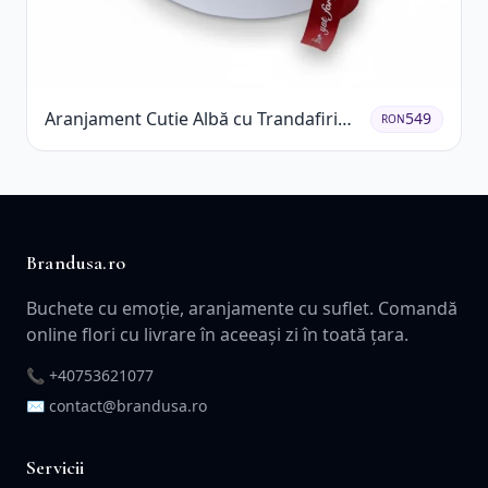
Aranjament Cutie Albă cu Trandafiri
549
RON
Roșii și Raffaello
Brandusa.ro
Buchete cu emoție, aranjamente cu suflet. Comandă
online flori cu livrare în aceeași zi în toată țara.
📞
+40753621077
✉️ contact@brandusa.ro
Servicii