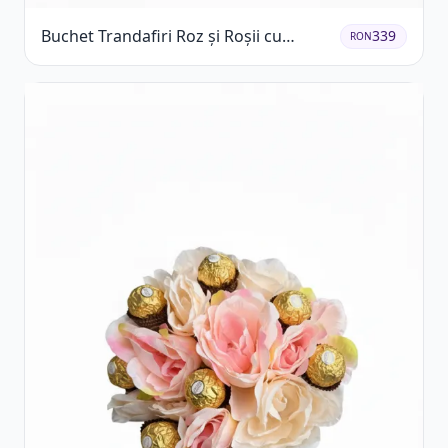
Buchet Trandafiri Roz și Roșii cu
339
RON
Eucalipt și Gypsophila