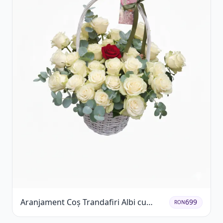
Aranjament Coș Trandafiri Albi cu
699
RON
Accent Roșu