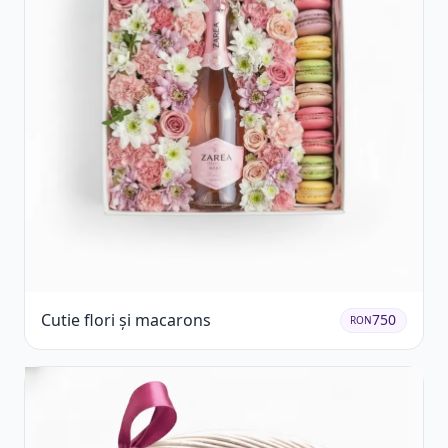
Cutie flori și macarons
750
RON