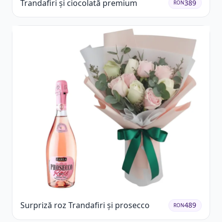
Trandafiri și ciocolată premium
389
RON
Surpriză roz Trandafiri și prosecco
489
RON