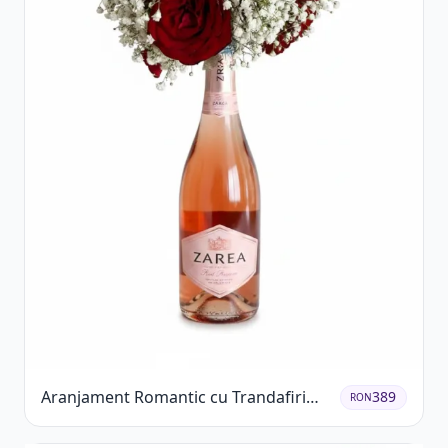
Aranjament Romantic cu Trandafiri
389
RON
Roșii și Șampanie rose