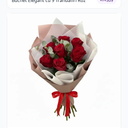
Buchet Elegant cu 9 Trandafiri Roz
309
RON