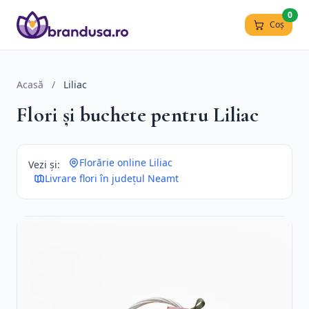
0
Coș
Acasă
/
Liliac
Flori și buchete pentru Liliac
Florărie online Liliac
Vezi și:
Livrare flori în județul Neamt