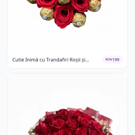
Cutie Inimă cu Trandafiri Roșii și
199
RON
Ferrero Rocher