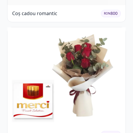
Coș cadou romantic
800
RON