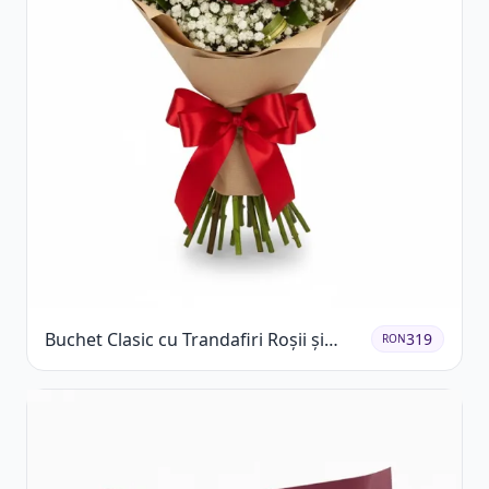
Buchet Clasic cu Trandafiri Roșii și
319
RON
Gypsophila