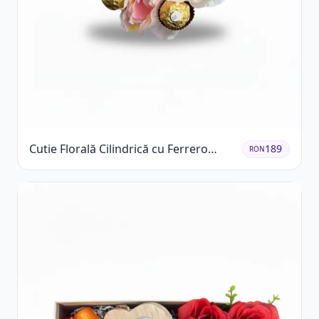
Cutie Florală Cilindrică cu Ferrero
189
RON
Rocher și Trandafiri Pastel