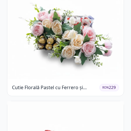
Cutie Florală Pastel cu Ferrero și
229
RON
Raffaello