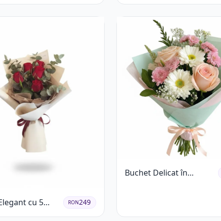
 Garoafe Roz Pal
Buchet Delicat în
Nuanțe Pastel cu
Trandafiri și
Elegant cu 5
249
RON
Crizanteme Roz
ri Roșii și