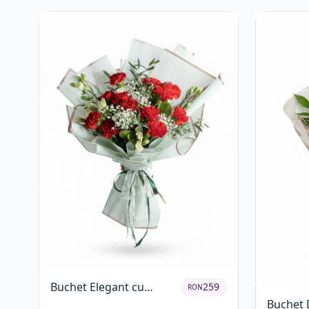
Eucalipt
Buchet Elegant cu
259
RON
Garoafe Roșii și Floarea
Buchet 