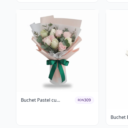
Roșii și
Buchet Pastel cu
309
RON
Trandafiri Roz și Albi
Buchet 
Trandafi