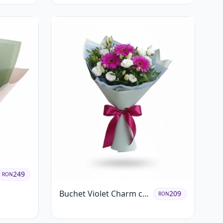
249
RON
Buchet Violet Charm cu
209
RON
Gerbera și Lisianthus
Alb