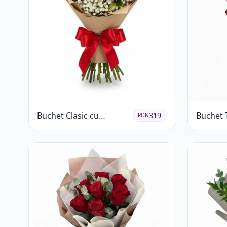
Buchet Clasic cu
Buchet T
319
RON
Trandafiri Roșii și
Roșii cu
Gypsophila
Gypsoph