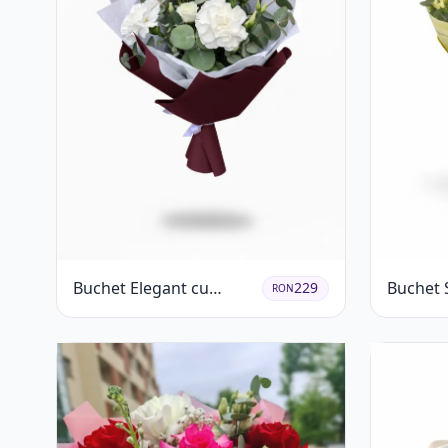
Buchet Elegant cu
Buchet 
229
RON
Garoafe Albe și Eucalipt
Crizant
Trandafi