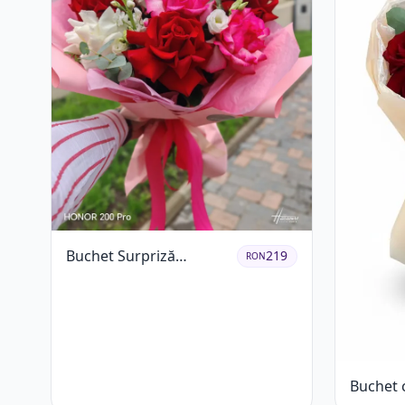
Buchet Surpriză
219
RON
Colorat cu Flori de
Sezon
Buchet 