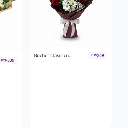
Buchet Clasic cu
269
RON
339
RON
Trandafiri Roșii și
Crizanteme Albe