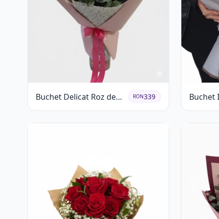
Buchet Delicat Roz de
Buchet 
339
RON
primăvară
Trandafi