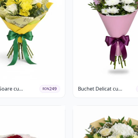
Soare cu
Buchet Delicat cu
249
RON
eme Galbene și
Crizanteme Albe și Mov
ri Albi