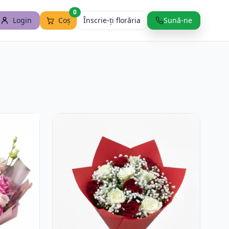
0
Login
Coș
Înscrie-ți florăria
Sună-ne