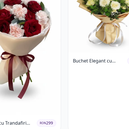
Buchet Elegant cu
Trandafiri Albi,
Hortensie și
Crizanteme Crem
cu Trandafiri
299
RON