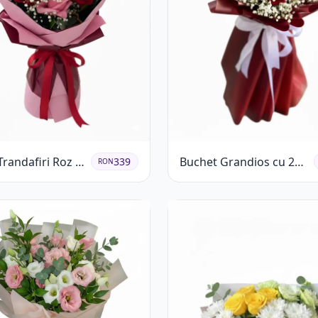
randafiri Roz și
Buchet Grandios cu 25
339
RON
 Eucalipt și
de Trandafiri Roșii
ila