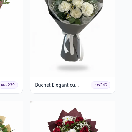
Buchet Elegant cu
239
249
RON
RON
Garoafe Albe și Eucalipt