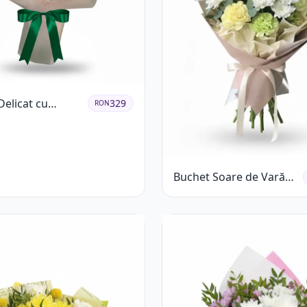
Delicat cu
329
RON
us Alb și Roz
Buchet Soare de Vară
cu Trandafiri Galbeni și
Crizanteme Albe