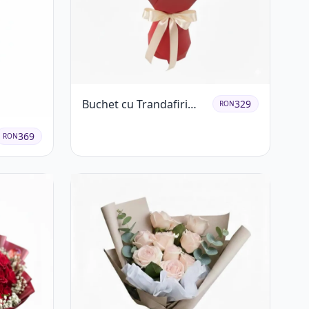
Buchet cu Trandafiri
329
RON
Roșii și Albi și
Gypsophila
369
RON