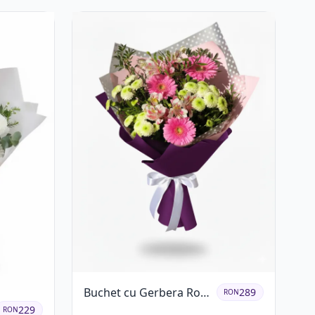
Buchet cu Gerbera Roz
289
RON
și Crizanteme Verzi
229
RON