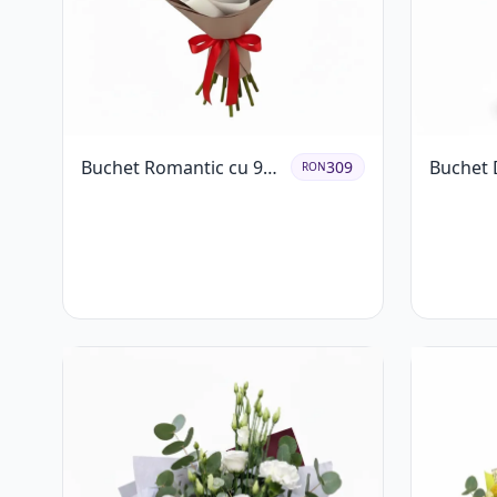
Buchet Romantic cu 9
Buchet 
309
RON
Trandafiri Roșii
Lisianth