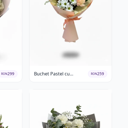
Buchet Pastel cu
299
259
RON
RON
Crizanteme și Garoafe