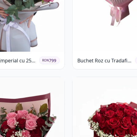
Imperial cu 25
Buchet Roz cu Tradafiri
799
RON
ri
și Gerbera