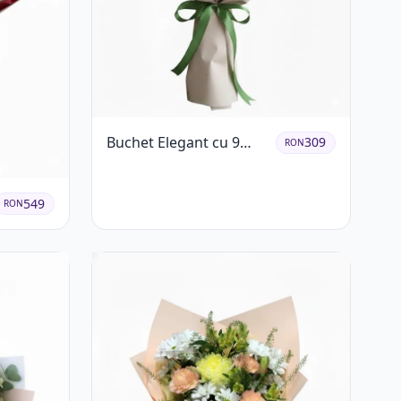
Buchet Elegant cu 9
309
RON
Trandafiri Roz
549
RON