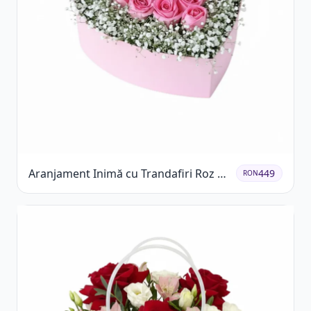
Aranjament Inimă cu Trandafiri Roz și
449
RON
Gypsophila Albă