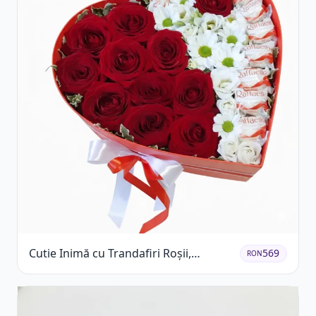
Cutie Inimă cu Trandafiri Roșii,
569
RON
Crizanteme Albe și Bomboane
Raffaello