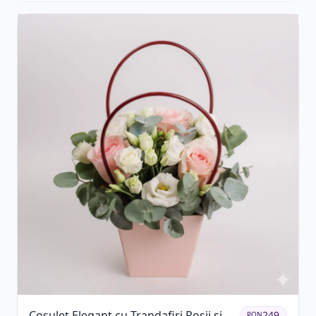
Coșuleț Elegant cu Trandafiri Roșii și
249
RON