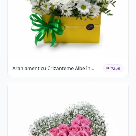
Aranjament cu Crizanteme Albe în
259
RON
Cutie Galbenă