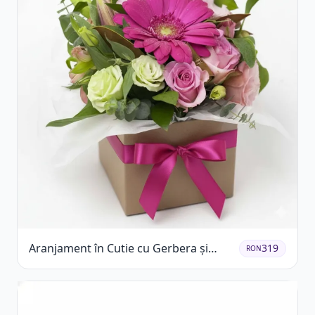
Aranjament în Cutie cu Gerbera și
319
RON
Trandafiri Roz