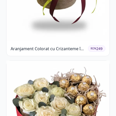
Aranjament Colorat cu Crizanteme în
249
RON
Cutie Rustică