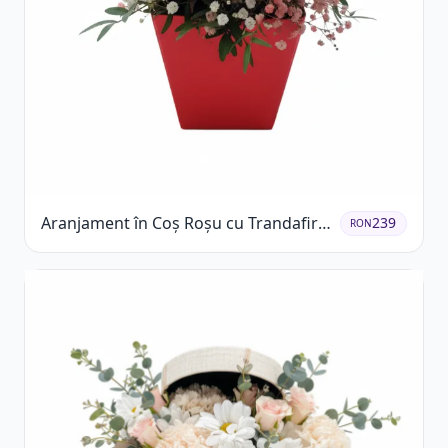
Aranjament în Coș Roșu cu Trandafiri
239
RON
și Crizanteme Albe