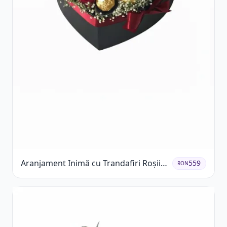
Aranjament Inimă cu Trandafiri Roșii
559
RON
și Ciocolată Ferrero Rocher