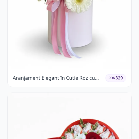
Aranjament Elegant în Cutie Roz cu
329
RON
Trandafiri și Gerbera