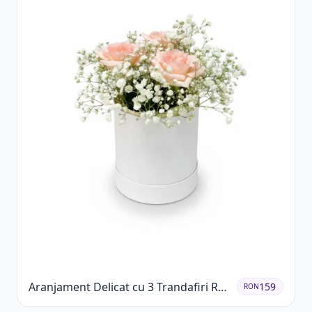
Aranjament Delicat cu 3 Trandafiri Roz
159
RON
în Cutie Albă