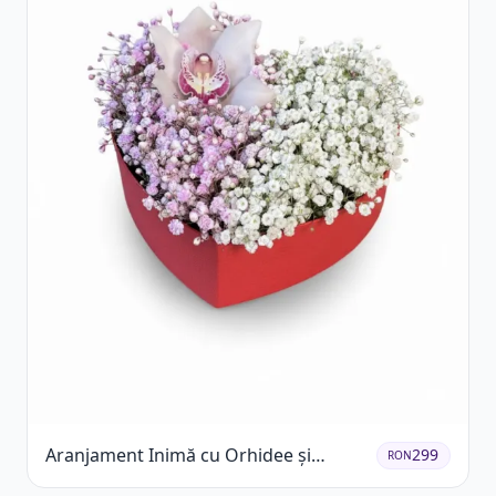
Aranjament Inimă cu Orhidee și
299
RON
Floarea Miresei