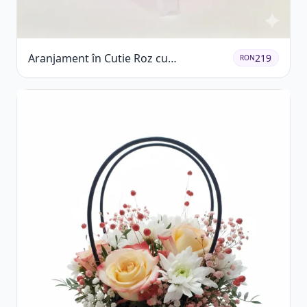
Aranjament în Cutie Roz cu
219
RON
Crizanteme Albe și Lila