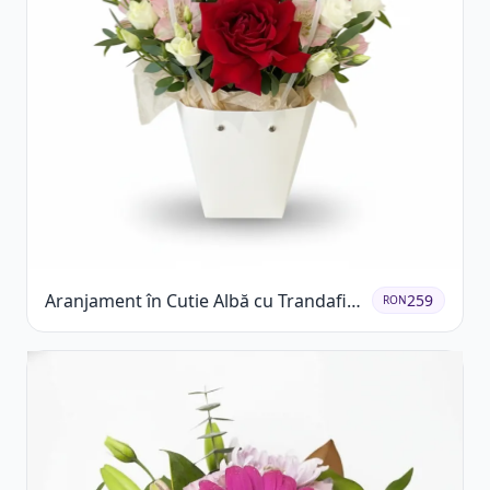
Aranjament în Cutie Albă cu Trandafiri
259
RON
Roșii și Lisianthus