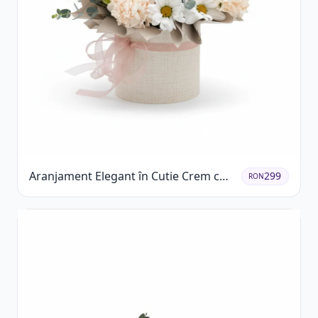
Aranjament Elegant în Cutie Crem cu
299
RON
Crizanteme și Trandafiri