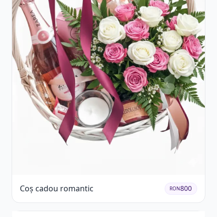
Coș cadou romantic
800
RON