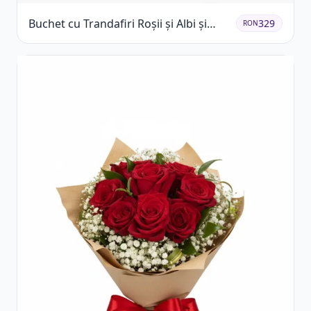
Buchet cu Trandafiri Roșii și Albi și
329
RON
Gypsophila