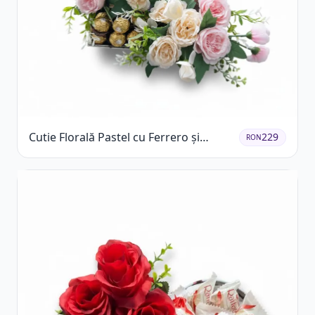
Cutie Florală Pastel cu Ferrero și
229
RON
Raffaello