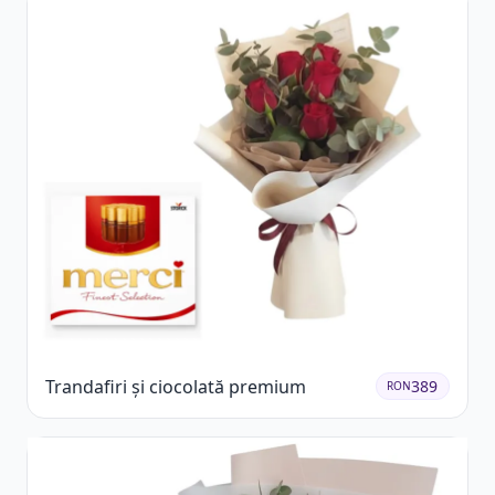
Trandafiri și ciocolată premium
389
RON