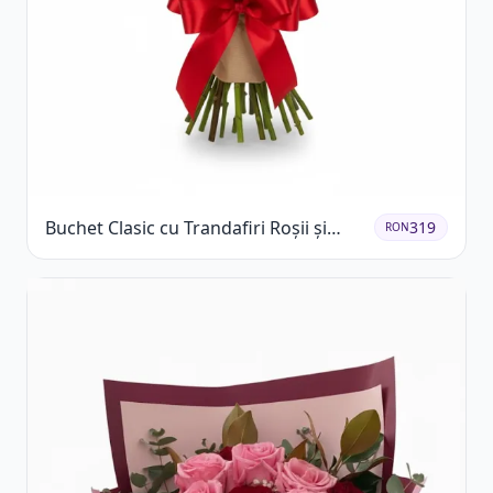
Buchet Clasic cu Trandafiri Roșii și
319
RON
Gypsophila