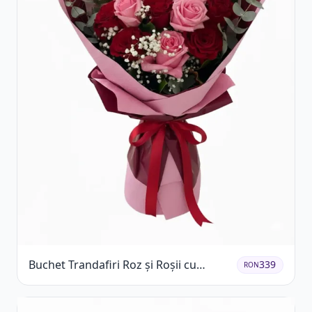
Buchet Trandafiri Roz și Roșii cu
339
RON
Eucalipt și Gypsophila