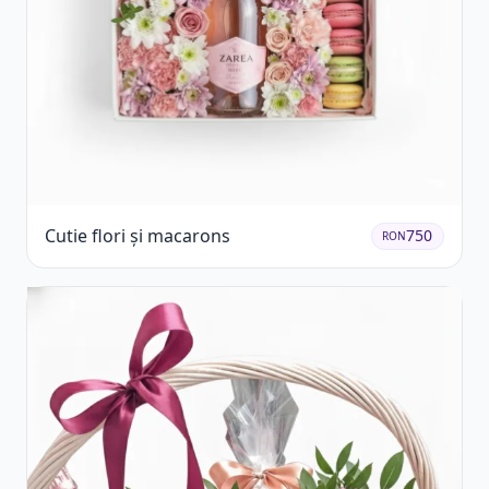
Cutie flori și macarons
750
RON