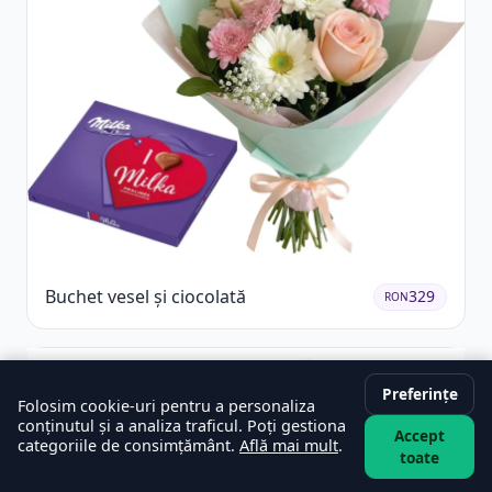
Buchet vesel și ciocolată
329
RON
Preferințe
Folosim cookie-uri pentru a personaliza
conținutul și a analiza traficul. Poți gestiona
Accept
categoriile de consimțământ.
Află mai mult
.
toate