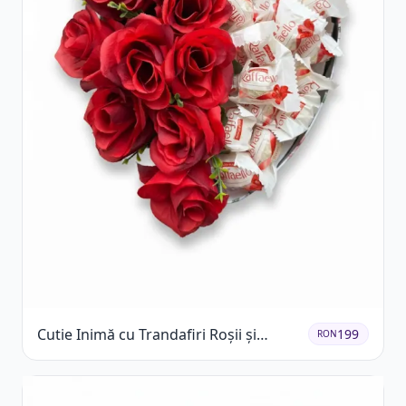
Cutie Inimă cu Trandafiri Roșii și
199
RON
Raffaello