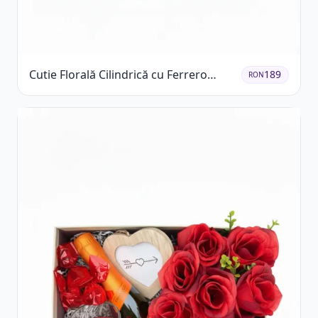
Cutie Florală Cilindrică cu Ferrero
189
RON
Rocher și Trandafiri Pastel