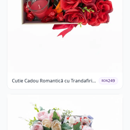
Cutie Cadou Romantică cu Trandafiri
249
RON
Șampanie și Lumânare