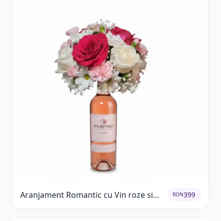
Aranjament Romantic cu Vin roze si
399
RON
Flori pastel