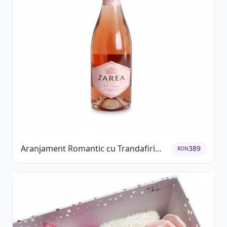
Aranjament Romantic cu Trandafiri
389
RON
Roșii și Șampanie rose