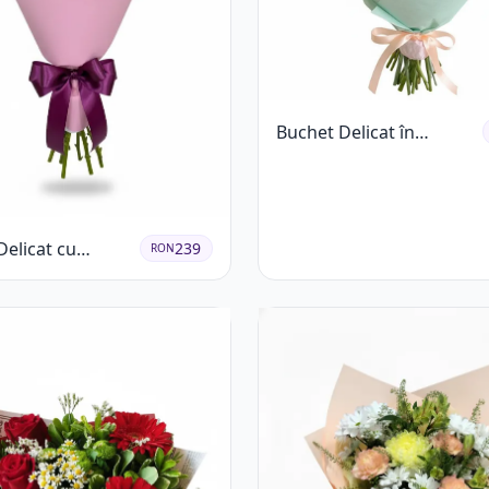
Buchet Delicat în
Nuanțe Pastel cu
Trandafiri și
Crizanteme Roz
Delicat cu
239
RON
eme Albe și Mov