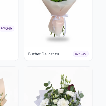
249
RON
Buchet Delicat cu
249
RON
Garoafe Roz și
Crizanteme Albe