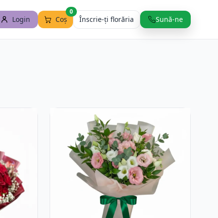
0
Login
Coș
Înscrie-ți florăria
Sună-ne