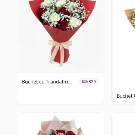
Buchet cu Trandafiri
329
RON
Roșii și Albi și
Buchet C
Gypsophila
Trandafi
Gypsoph