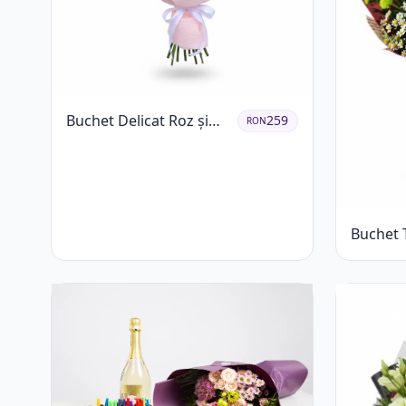
Buchet Delicat Roz și
259
RON
Alb cu Trandafiri și
Lisianthus
Buchet T
Gerbera