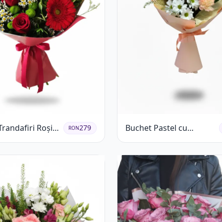
randafiri Roșii
Buchet Pastel cu
279
RON
 și Verdeață
Crizanteme și Garoafe