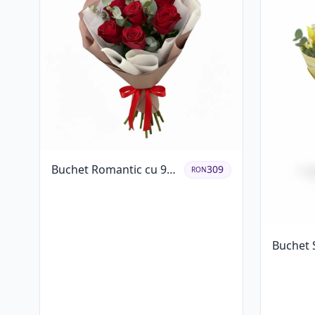
Buchet Romantic cu 9
309
RON
Trandafiri Roșii
Buchet 
Crizant
Trandafi