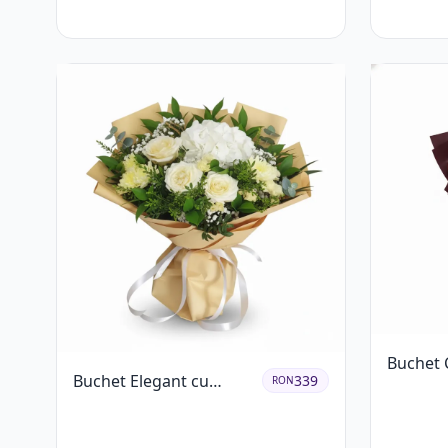
Buchet C
Buchet Elegant cu
339
RON
Trandafi
Trandafiri Albi,
Crizant
Hortensie și