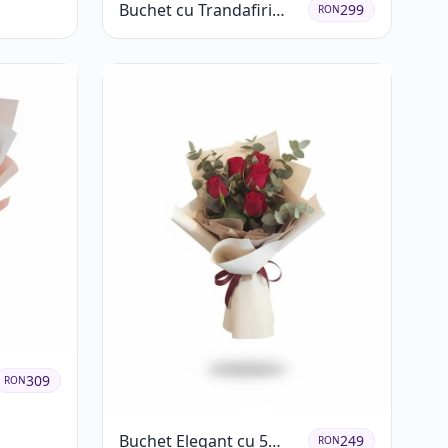
Buchet cu Trandafiri
299
RON
Roșii și Garoafe Roz Pal
309
RON
Buchet Elegant cu 5
249
RON