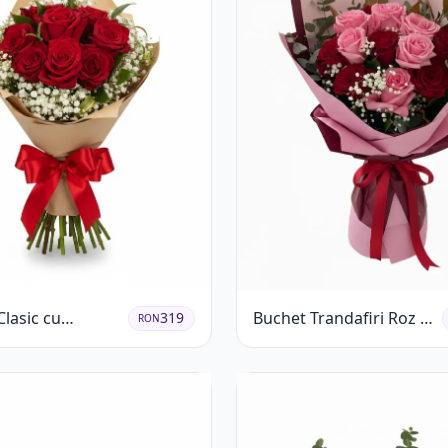
lasic cu
Buchet Trandafiri Roz și
319
RON
ri Roșii și
Roșii cu Eucalipt și
ila
Gypsophila