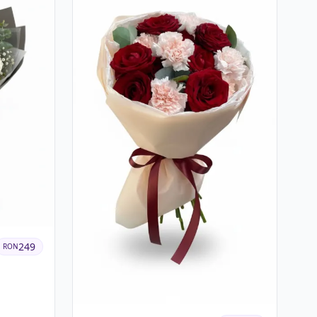
249
RON