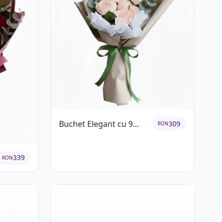
Buchet Elegant cu 9
309
RON
Trandafiri Roz
339
RON