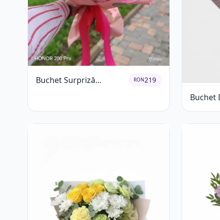
Buchet Surpriză
219
RON
Colorat cu Flori de
Buchet 
Sezon
primăva