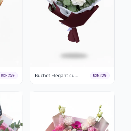
Buchet Elegant cu
259
229
RON
RON
Garoafe Albe și Eucalipt