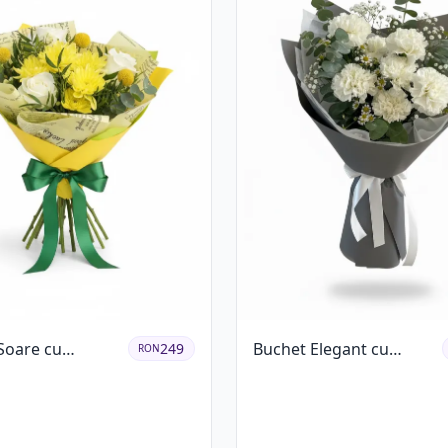
Soare cu
Buchet Elegant cu
249
RON
eme Galbene și
Garoafe Albe și Eucalipt
ri Albi