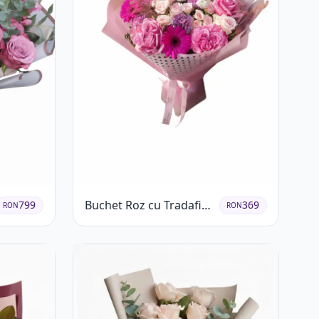
Buchet Roz cu Tradafiri
799
369
RON
RON
și Gerbera