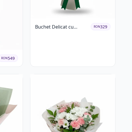
Buchet Delicat cu
329
RON
Lisianthus Alb și Roz
549
RON