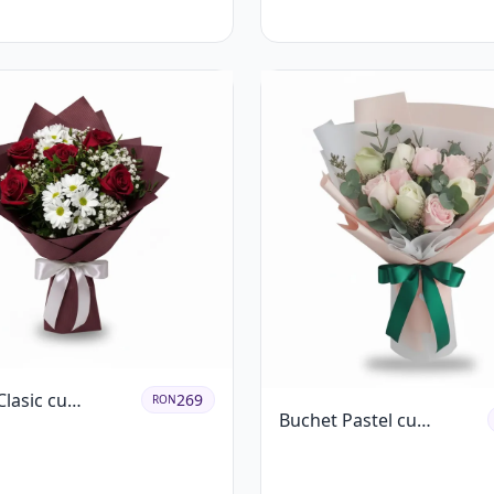
lasic cu
269
RON
Buchet Pastel cu
ri Roșii și
Trandafiri Roz și Albi
eme Albe