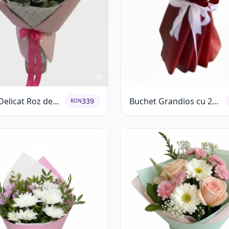
Delicat Roz de
Buchet Grandios cu 25
339
RON
ră
de Trandafiri Roșii