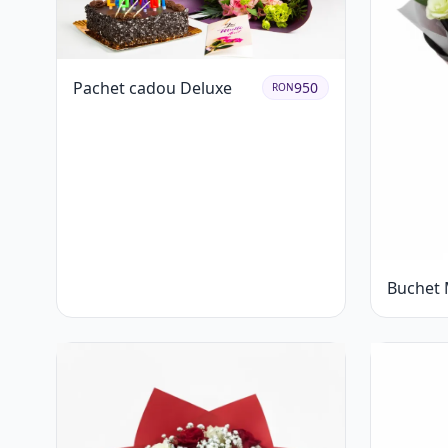
Pachet cadou Deluxe
950
RON
Buchet 
și Alb