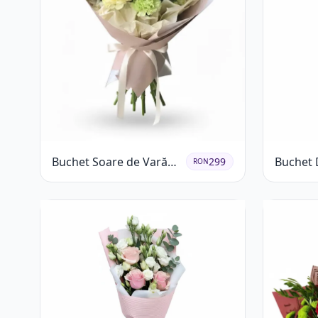
Buchet Soare de Vară
Buchet 
299
RON
cu Trandafiri Galbeni și
Crizant
Crizanteme Albe